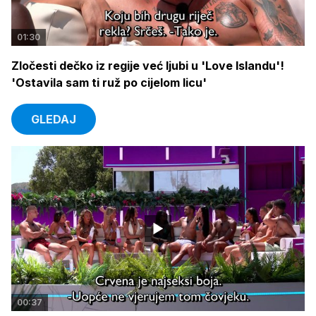
01:30
Zločesti dečko iz regije već ljubi u 'Love Islandu'!
'Ostavila sam ti ruž po cijelom licu'
GLEDAJ
00:37