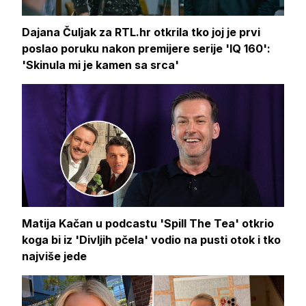
Dajana Čuljak za RTL.hr otkrila tko joj je prvi
poslao poruku nakon premijere serije 'IQ 160':
'Skinula mi je kamen sa srca'
Matija Kačan u podcastu 'Spill The Tea' otkrio
koga bi iz 'Divljih pčela' vodio na pusti otok i tko
najviše jede