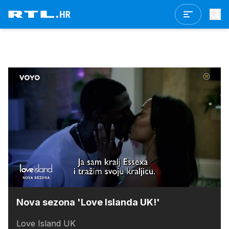
Loaded
:
100.00%
/
Upali
zvuk
Nova sezona 'Love Islanda UK!'
Love Island UK