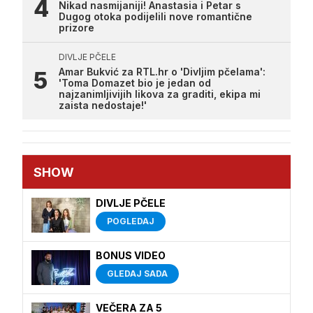
Nikad nasmijaniji! Anastasia i Petar s
Dugog otoka podijelili nove romantične
prizore
DIVLJE PČELE
Amar Bukvić za RTL.hr o 'Divljim pčelama':
'Toma Domazet bio je jedan od
najzanimljivijih likova za graditi, ekipa mi
zaista nedostaje!'
SHOW
DIVLJE PČELE
POGLEDAJ
BONUS VIDEO
GLEDAJ SADA
VEČERA ZA 5