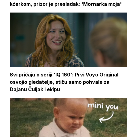
kćerkom, prizor je presladak: 'Mornarka moja'
Svi pričaju o seriji 'IQ 160': Prvi Voyo Original
osvojio gledatelje, stižu samo pohvale za
Dajanu Čuljak i ekipu