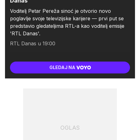
Danas'
Voditelj Petar Pereža sinoć je otvorio novo
poglavlje svoje televizijske karijere — prvi put se
predstavio gledateljima RTL-a kao voditelj emisije
'RTL Danas'.
RTL Danas u 19:00
GLEDAJ NA
OGLAS