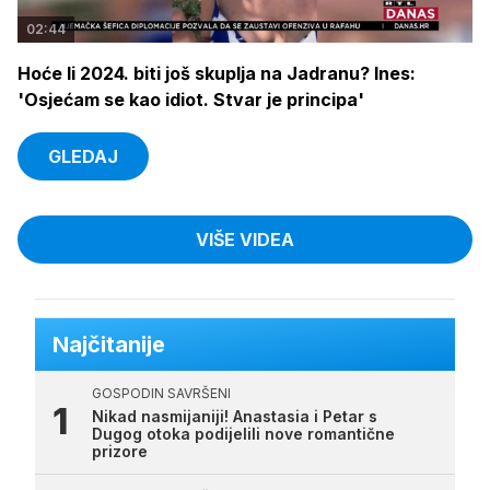
02:44
Hoće li 2024. biti još skuplja na Jadranu? Ines:
'Osjećam se kao idiot. Stvar je principa'
GLEDAJ
VIŠE VIDEA
Najčitanije
GOSPODIN SAVRŠENI
Nikad nasmijaniji! Anastasia i Petar s
Dugog otoka podijelili nove romantične
prizore