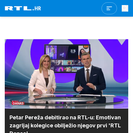
Loaded
:
100.00%
/
Upali
zvuk
Petar Pereža debitirao na RTL-u: Emotivan
zagrljaj kolegice obilježio njegov prvi 'RTL