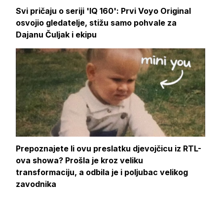
Svi pričaju o seriji 'IQ 160': Prvi Voyo Original
osvojio gledatelje, stižu samo pohvale za
Dajanu Čuljak i ekipu
Prepoznajete li ovu preslatku djevojčicu iz RTL-
ova showa? Prošla je kroz veliku
transformaciju, a odbila je i poljubac velikog
zavodnika