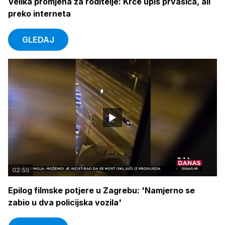
Velika promjena za roditelje: Krće upis prvašića, ali
preko interneta
GLEDAJ
02:55
Epilog filmske potjere u Zagrebu: 'Namjerno se
zabio u dva policijska vozila'