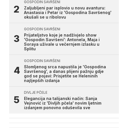
GOSPODIN SAVRŠENI
Zaljubljeni par isplovio u novu avanturu:
Anastasia i Petar iz 'Gospodina Savršenog'
okušali se u ribolovu
GOSPODIN SAVRŠENI
Prijateljstvo koje je nadživjelo show
'Gospodin Savršeni': Antonela, Maja i
Soraya uživale u večernjem izlasku u
Splitu
GOSPODIN SAVRŠENI
Slomljenog srca napustila je 'Gospodina
Savršenog', a danas plijeni pažnju gdje
god se pojavi: Prisjetite se Heleninih
najljepših izdanja
DIVLJE PČELE
Elegancija na talijanski način: Sanja
Vejnović iz 'Divljih pčela' novim ljetnim
izdanjem ponovno oduševila sve