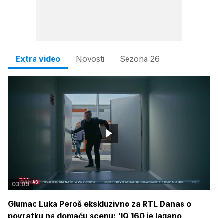
Extra video
Novosti
Sezona 26
03:09
Glumac Luka Peroš ekskluzivno za RTL Danas o
povratku na domaću scenu: 'IQ 160 je lagano,