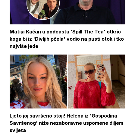
Matija Kačan u podcastu 'Spill The Tea' otkrio
koga bi iz 'Divljih pčela' vodio na pusti otok i tko
najviše jede
Ljeto joj savršeno stoji! Helena iz 'Gospodina
Savršenog' niže nezaboravne uspomene diljem
svijeta