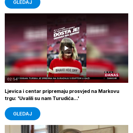
GLEDAJ
02:54
Ljevica i centar pripremaju prosvjed na Markovu
trgu: 'Uvalili su nam Turudića...'
GLEDAJ