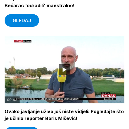
Bećarac 'odradili' maestralno!
GLEDAJ
00:43
Ovako javljanje uživo još niste vidjeli: Pogledajte što
je učinio reporter Boris Mišević!