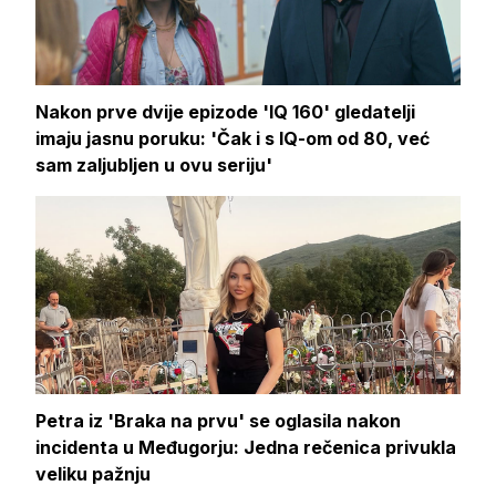
Nakon prve dvije epizode 'IQ 160' gledatelji
imaju jasnu poruku: 'Čak i s IQ-om od 80, već
sam zaljubljen u ovu seriju'
Petra iz 'Braka na prvu' se oglasila nakon
incidenta u Međugorju: Jedna rečenica privukla
veliku pažnju