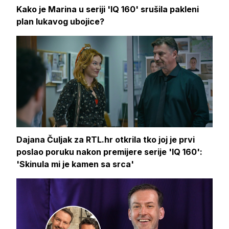
Kako je Marina u seriji 'IQ 160' srušila pakleni
plan lukavog ubojice?
Dajana Čuljak za RTL.hr otkrila tko joj je prvi
poslao poruku nakon premijere serije 'IQ 160':
'Skinula mi je kamen sa srca'