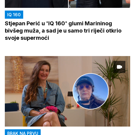
IQ 160
Stjepan Perić u 'IQ 160' glumi Marininog
bivšeg muža, a sad je u samo tri riječi otkrio
svoje supermoći
BRAK NA PRVU