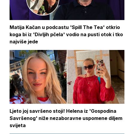
Matija Kačan u podcastu 'Spill The Tea' otkrio
koga bi iz 'Divljih pčela' vodio na pusti otok i tko
najviše jede
Ljeto joj savršeno stoji! Helena iz 'Gospodina
Savršenog' niže nezaboravne uspomene diljem
svijeta