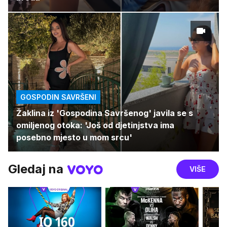
GOSPODIN SAVRŠENI
Žaklina iz 'Gospodina Savršenog' javila se s
omiljenog otoka: 'Još od djetinjstva ima
posebno mjesto u mom srcu'
Gledaj na
VIŠE