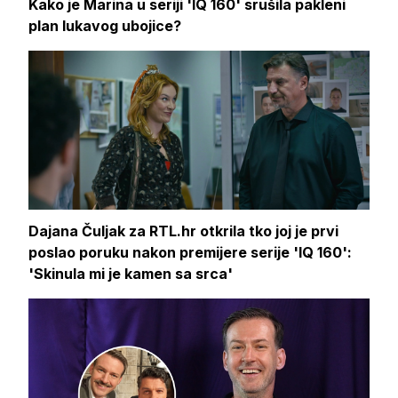
Kako je Marina u seriji 'IQ 160' srušila pakleni
plan lukavog ubojice?
Dajana Čuljak za RTL.hr otkrila tko joj je prvi
poslao poruku nakon premijere serije 'IQ 160':
'Skinula mi je kamen sa srca'