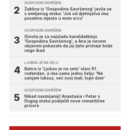
GOSPODIN SAVRŠENI
Žaklina iz 'Gospodina Savršenog' javila se
s omiljenog otoka: 'Još od djetinjstva ima
posebno mjesto u mom srcu'
GOSPODIN SAVRŠENI
Slovila je za najslađu kandidatkinju
'Gospodina Savršenog', a Ana je novom
objavom pokazala da joj ljeto pristaje bolje
nego ikad
LJUBAV JE NA SELU
Bahra iz 'Ljubav je na selu' slavi 61.
rođendan, a ima samo jednu želju: 'Ne
sanjam luksuz, već svoj mali, topli dom'
GOSPODIN SAVRŠENI
Nikad nasmijaniji! Anastasia i Petar s
Dugog otoka podijelili nove romantične
prizore