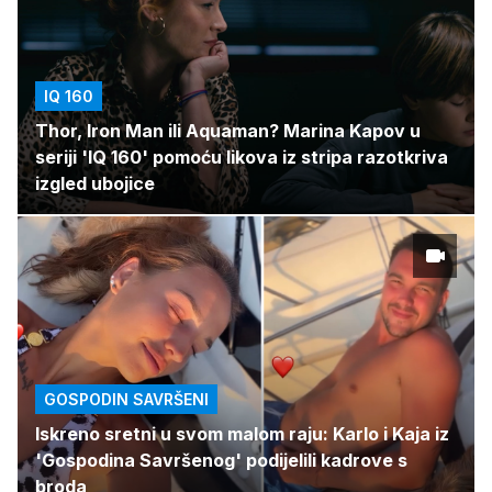
IQ 160
Thor, Iron Man ili Aquaman? Marina Kapov u
seriji 'IQ 160' pomoću likova iz stripa razotkriva
izgled ubojice
GOSPODIN SAVRŠENI
Iskreno sretni u svom malom raju: Karlo i Kaja iz
'Gospodina Savršenog' podijelili kadrove s
broda