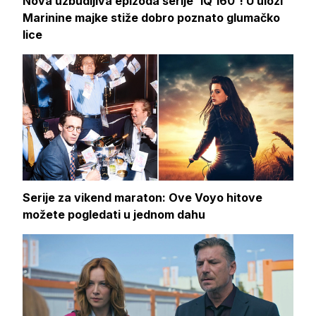
Nova uzbudljiva epizoda serije 'IQ 160'! U ulozi
Marinine majke stiže dobro poznato glumačko
lice
Serije za vikend maraton: Ove Voyo hitove
možete pogledati u jednom dahu