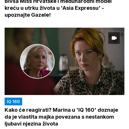
Bivša Miss Hrvatske i međunarodni model
kreću u utrku života u 'Asia Expressu' -
upoznajte Gazele!
IQ 160
Kako će reagirati? Marina u 'IQ 160' doznaje
da je vlastita majka povezana s nestankom
ljubavi njezina života