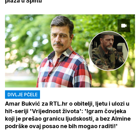
plaža u Splitu
DIVLJE PČELE
Amar Bukvić za RTL.hr o obitelji, ljetu i ulozi u
hit-seriji 'Vrijednost života': 'Igram čovjeka
koji je prešao granicu ljudskosti, a bez Almine
podrške ovaj posao ne bih mogao raditi!'