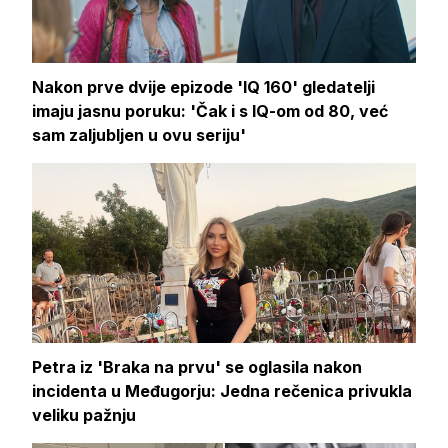
Nakon prve dvije epizode 'IQ 160' gledatelji
imaju jasnu poruku: 'Čak i s IQ-om od 80, već
sam zaljubljen u ovu seriju'
Petra iz 'Braka na prvu' se oglasila nakon
incidenta u Međugorju: Jedna rečenica privukla
veliku pažnju