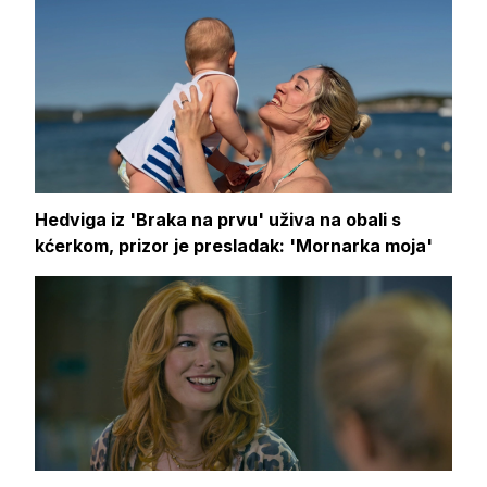
Hedviga iz 'Braka na prvu' uživa na obali s
kćerkom, prizor je presladak: 'Mornarka moja'