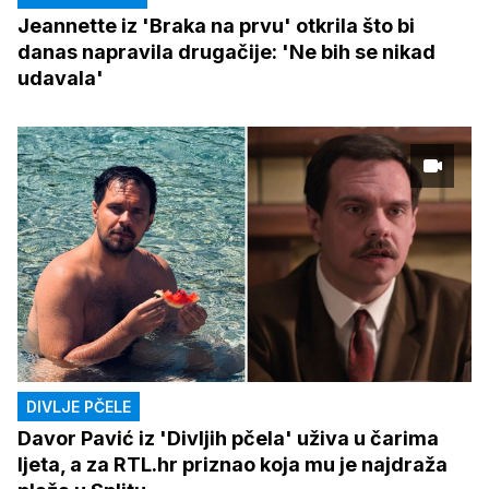
Jeannette iz 'Braka na prvu' otkrila što bi
danas napravila drugačije: 'Ne bih se nikad
udavala'
DIVLJE PČELE
Davor Pavić iz 'Divljih pčela' uživa u čarima
ljeta, a za RTL.hr priznao koja mu je najdraža