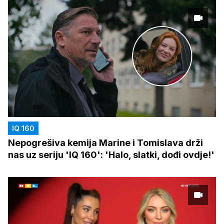
IQ 160
Nepogrešiva kemija Marine i Tomislava drži
nas uz seriju 'IQ 160': 'Halo, slatki, dođi ovdje!'