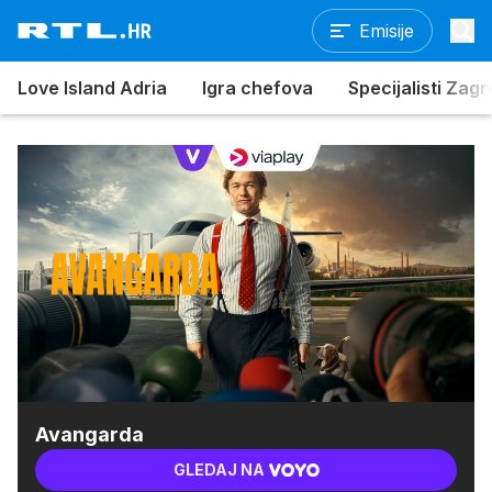
Emisije
Love Island Adria
Igra chefova
Specijalisti Zag
Avangarda
GLEDAJ NA