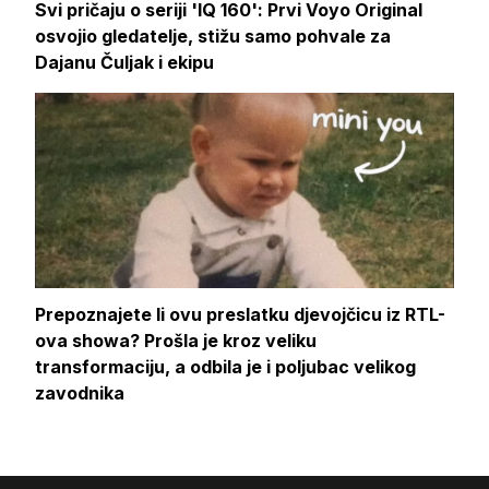
Svi pričaju o seriji 'IQ 160': Prvi Voyo Original
osvojio gledatelje, stižu samo pohvale za
Dajanu Čuljak i ekipu
Prepoznajete li ovu preslatku djevojčicu iz RTL-
ova showa? Prošla je kroz veliku
transformaciju, a odbila je i poljubac velikog
zavodnika