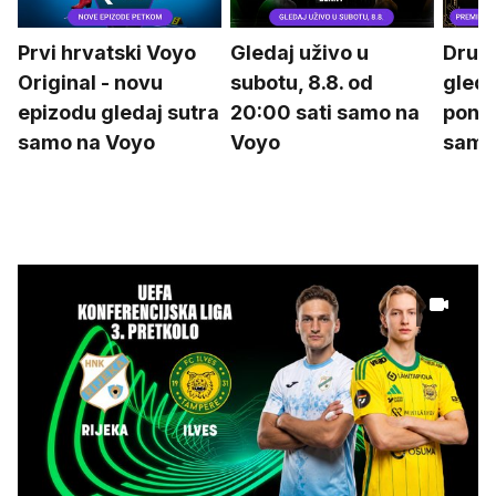
Prvi hrvatski Voyo
Gledaj uživo u
Drugu
Original - novu
subotu, 8.8. od
gleda
epizodu gledaj sutra
20:00 sati samo na
poned
samo na Voyo
Voyo
samo