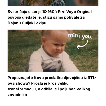
Svi pričaju o seriji 'IQ 160': Prvi Voyo Original
osvojio gledatelje, stižu samo pohvale za
Dajanu Čuljak i ekipu
Prepoznajete li ovu preslatku djevojčicu iz RTL-
ova showa? Prošla je kroz veliku
transformaciju, a odbila je i poljubac velikog
zavodnika