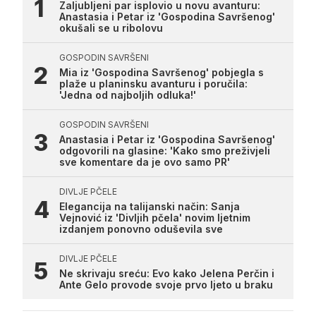
Zaljubljeni par isplovio u novu avanturu:
Anastasia i Petar iz 'Gospodina Savršenog'
okušali se u ribolovu
GOSPODIN SAVRŠENI
Mia iz 'Gospodina Savršenog' pobjegla s
plaže u planinsku avanturu i poručila:
'Jedna od najboljih odluka!'
GOSPODIN SAVRŠENI
Anastasia i Petar iz 'Gospodina Savršenog'
odgovorili na glasine: 'Kako smo preživjeli
sve komentare da je ovo samo PR'
DIVLJE PČELE
Elegancija na talijanski način: Sanja
Vejnović iz 'Divljih pčela' novim ljetnim
izdanjem ponovno oduševila sve
DIVLJE PČELE
Ne skrivaju sreću: Evo kako Jelena Perčin i
Ante Gelo provode svoje prvo ljeto u braku