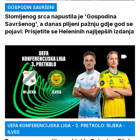
GOSPODIN SAVRŠENI
Slomljenog srca napustila je 'Gospodina
Savršenog', a danas plijeni pažnju gdje god se
pojavi: Prisjetite se Heleninih najljepših izdanja
UEFA KONFERENCIJSKA LIGA - 3. PRETKOLO: RIJEKA -
ILVES