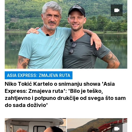
ASIA EXPRESS: ZMAJEVA RUTA
Niko Tokić Kartelo o snimanju showa 'Asia
Express: Zmajeva ruta': 'Bilo je teško,
zahtjevno i potpuno drukčije od svega što sam
do sada doživio'