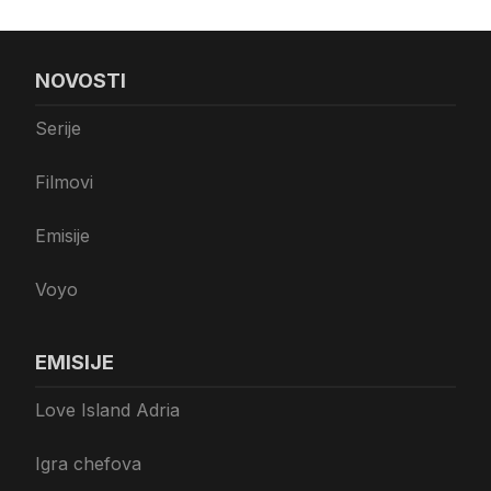
NOVOSTI
Serije
Filmovi
Emisije
Voyo
EMISIJE
Love Island Adria
Igra chefova