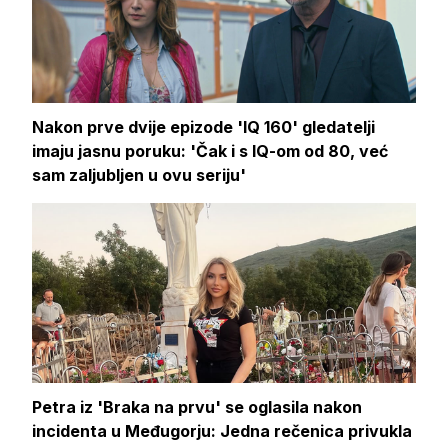
Nakon prve dvije epizode 'IQ 160' gledatelji
imaju jasnu poruku: 'Čak i s IQ-om od 80, već
sam zaljubljen u ovu seriju'
Petra iz 'Braka na prvu' se oglasila nakon
incidenta u Međugorju: Jedna rečenica privukla