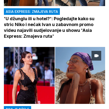
ASIA EXPRESS: ZMAJEVA RUTA
'U džunglu ili u hotel?': Pogledajte kako su
stric Niko i nećak Ivan u zabavnom promo
videu najavili sudjelovanje u showu 'Asia
Express: Zmajeva ruta'