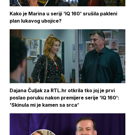
Kako je Marina u seriji 'IQ 160' srušila pakleni
plan lukavog ubojice?
Dajana Čuljak za RTL.hr otkrila tko joj je prvi
poslao poruku nakon premijere serije 'IQ 160':
'Skinula mi je kamen sa srca'