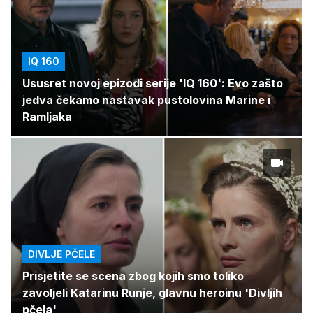
IQ 160
Ususret novoj epizodi serije 'IQ 160': Evo zašto
jedva čekamo nastavak pustolovina Marine i
Ramljaka
DIVLJE PČELE
Prisjetite se scena zbog kojih smo toliko
zavoljeli Katarinu Runje, glavnu heroinu 'Divljih
pčela'