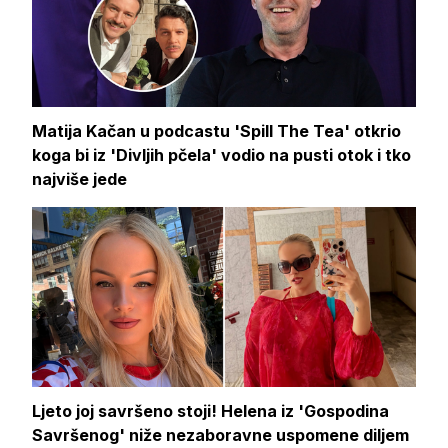
Matija Kačan u podcastu 'Spill The Tea' otkrio
koga bi iz 'Divljih pčela' vodio na pusti otok i tko
najviše jede
Ljeto joj savršeno stoji! Helena iz 'Gospodina
Savršenog' niže nezaboravne uspomene diljem