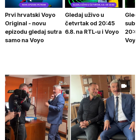
Prvi hrvatski Voyo
Gledaj uživo u
Gleda
Original - novu
četvrtak od 20:45
subot
epizodu gledaj sutra
6.8. na RTL-u i Voyo
20:00
samo na Voyo
Voyo