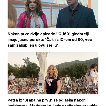
Nakon prve dvije epizode 'IQ 160' gledatelji
imaju jasnu poruku: 'Čak i s IQ-om od 80, već
sam zaljubljen u ovu seriju'
Petra iz 'Braka na prvu' se oglasila nakon
incidenta u Međugorju: Jedna rečenica privukla