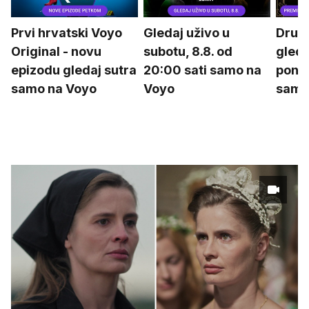
Prvi hrvatski Voyo
Gledaj uživo u
Drugu
Original - novu
subotu, 8.8. od
gleda
epizodu gledaj sutra
20:00 sati samo na
poned
samo na Voyo
Voyo
samo