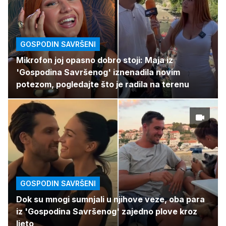
GOSPODIN SAVRŠENI
Mikrofon joj opasno dobro stoji: Maja iz
'Gospodina Savršenog' iznenadila novim
potezom, pogledajte što je radila na terenu
GOSPODIN SAVRŠENI
Dok su mnogi sumnjali u njihove veze, oba para
iz 'Gospodina Savršenog' zajedno plove kroz
ljeto