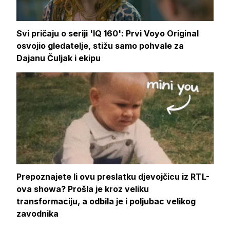
Svi pričaju o seriji 'IQ 160': Prvi Voyo Original
osvojio gledatelje, stižu samo pohvale za
Dajanu Čuljak i ekipu
Prepoznajete li ovu preslatku djevojčicu iz RTL-
ova showa? Prošla je kroz veliku
transformaciju, a odbila je i poljubac velikog
zavodnika