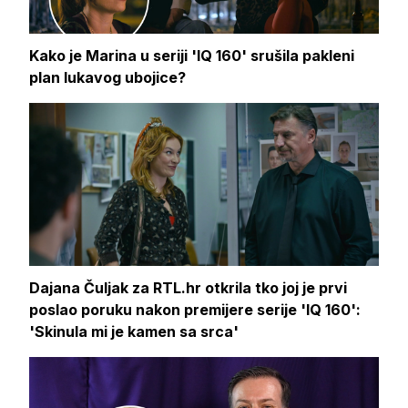
Kako je Marina u seriji 'IQ 160' srušila pakleni
plan lukavog ubojice?
Dajana Čuljak za RTL.hr otkrila tko joj je prvi
poslao poruku nakon premijere serije 'IQ 160':
'Skinula mi je kamen sa srca'