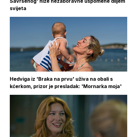
Savršenog' niže nezaboravne uspomene diljem
svijeta
Hedviga iz 'Braka na prvu' uživa na obali s
kćerkom, prizor je presladak: 'Mornarka moja'