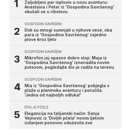
Zaljubljeni par isplovio u novu avanturu:
Anastasia i Petar iz 'Gospodina Savršenog'
okušali se u ribolovu
GOSPODIN SAVRŠENI
Dok su mnogi sumnjali u njihove veze, oba
para iz 'Gospodina Savršenog' zajedno
plove kroz ljeto
GOSPODIN SAVRŠENI
Mikrofon joj opasno dobro stoji: Maja iz
'Gospodina Savršenog' iznenadila novim
potezom, pogledajte što je radila na terenu
GOSPODIN SAVRŠENI
Mia iz 'Gospodina Savršenog' pobjegla s
plaže u planinsku avanturu i poručila:
'Jedna od najboljih odluka!'
DIVLJE PČELE
Elegancija na talijanski način: Sanja
Vejnović iz 'Divljih pčela' novim ljetnim
izdanjem ponovno oduševila sve