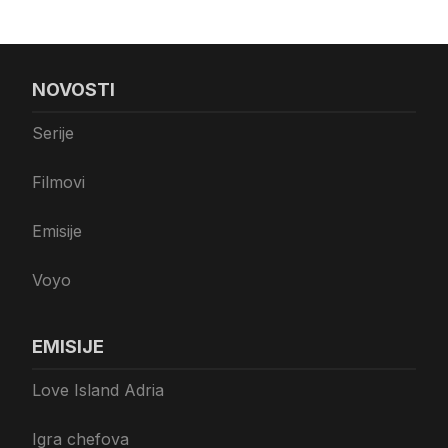
NOVOSTI
Serije
Filmovi
Emisije
Voyo
EMISIJE
Love Island Adria
Igra chefova