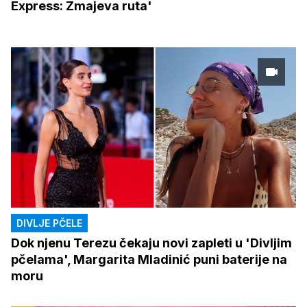
Express: Zmajeva ruta'
DIVLJE PČELE
Dok njenu Terezu čekaju novi zapleti u 'Divljim
pčelama', Margarita Mladinić puni baterije na
moru