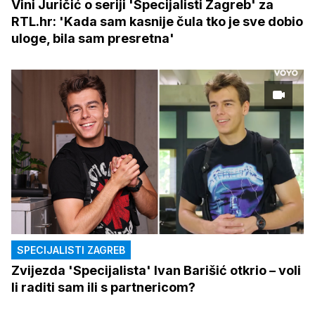
Vini Juričić o seriji 'Specijalisti Zagreb' za
RTL.hr: 'Kada sam kasnije čula tko je sve dobio
uloge, bila sam presretna'
SPECIJALISTI ZAGREB
Zvijezda 'Specijalista' Ivan Barišić otkrio – voli
li raditi sam ili s partnericom?