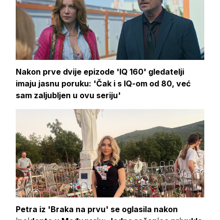
Nakon prve dvije epizode 'IQ 160' gledatelji
imaju jasnu poruku: 'Čak i s IQ-om od 80, već
sam zaljubljen u ovu seriju'
Petra iz 'Braka na prvu' se oglasila nakon