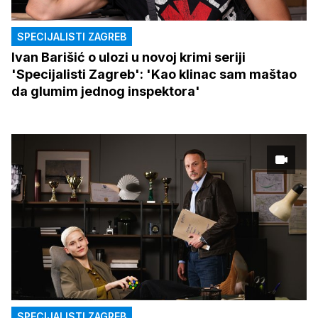
SPECIJALISTI ZAGREB
Ivan Barišić o ulozi u novoj krimi seriji
'Specijalisti Zagreb': 'Kao klinac sam maštao
da glumim jednog inspektora'
SPECIJALISTI ZAGREB