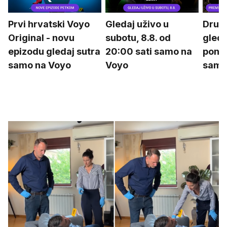
Prvi hrvatski Voyo
Gledaj uživo u
Drugu
Original - novu
subotu, 8.8. od
gleda
epizodu gledaj sutra
20:00 sati samo na
poned
samo na Voyo
Voyo
samo