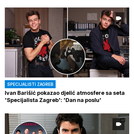
SPECIJALISTI ZAGREB
Ivan Barišić pokazao djelić atmosfere sa seta
'Specijalista Zagreb': 'Dan na poslu'