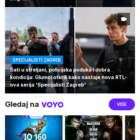
SPECIJALISTI ZAGREB
Sati u streljani, policijska poduka i dobra
kondicija: Glumci otkrili kako nastaje nova RTL-
ova serija 'Specijalisti Zagreb'
Gledaj na
VIŠE