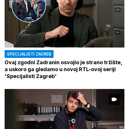
SPECIJALISTI ZAGREB
Ovaj zgodni Zadranin osvojio je strano tržište,
a uskoro ga gledamo u novoj RTL-ovoj seriji
'Specijalisti Zagreb'