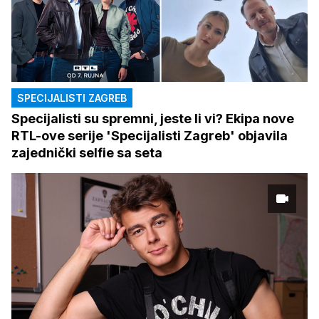
SPECIJALISTI ZAGREB
Specijalisti su spremni, jeste li vi? Ekipa nove
RTL-ove serije 'Specijalisti Zagreb' objavila
zajednički selfie sa seta