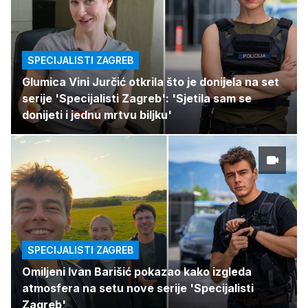
SPECIJALISTI ZAGREB
Glumica Vini Jurčić otkrila što je donijela na set
serije 'Specijalisti Zagreb': 'Sjetila sam se
donijeti i jednu mrtvu biljku'
SPECIJALISTI ZAGREB
Omiljeni Ivan Barišić pokazao kako izgleda
atmosfera na setu nove serije 'Specijalisti
Zagreb'