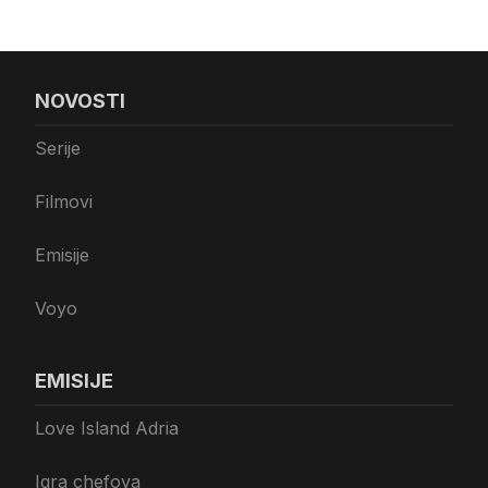
NOVOSTI
Serije
Filmovi
Emisije
Voyo
EMISIJE
Love Island Adria
Igra chefova