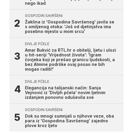
nego ikad
GOSPODIN SAVRŠENI
Žaklina iz 'Gospodina Savršenog' javila se
s omiljenog otoka: 'Još od djetinjstva ima
posebno mjesto u mom srcu'
DIVLJE PČELE
Amar Bukvić za RTL.hr o obitelji, ljetu i ulozi
u hit-seriji 'Vrijednost života': 'Igram
čovjeka koji je prešao granicu ljudskosti, a
bez Almine podrške ovaj posao ne bih
mogao raditi!'
DIVLJE PČELE
Elegancija na talijanski način: Sanja
Vejnović iz 'Divljih pčela' novim ljetnim
izdanjem ponovno oduševila sve
GOSPODIN SAVRŠENI
Dok su mnogi sumnjali u njihove veze, oba
para iz 'Gospodina Savršenog' zajedno
plove kroz ljeto