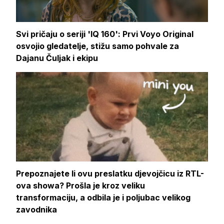
Svi pričaju o seriji 'IQ 160': Prvi Voyo Original
osvojio gledatelje, stižu samo pohvale za
Dajanu Čuljak i ekipu
Prepoznajete li ovu preslatku djevojčicu iz RTL-
ova showa? Prošla je kroz veliku
transformaciju, a odbila je i poljubac velikog
zavodnika