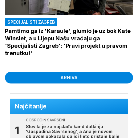
SPECIJALISTI ZAGREB
Pamtimo ga iz 'Karaule', glumio je uz bok Kate
Winslet, a u Lijepu Našu vraćaju ga
'Specijalisti Zagreb': 'Pravi projekt u pravom
trenutku!'
ARHIVA
Najčitanije
GOSPODIN SAVRŠENI
Slovila je za najslađu kandidatkinju
'Gospodina Savršenog', a Ana je novom
objavom pokazala da joj ljeto pristaje bolje