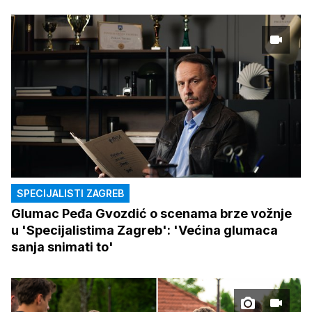
SPECIJALISTI ZAGREB
Glumac Peđa Gvozdić o scenama brze vožnje
u 'Specijalistima Zagreb': 'Većina glumaca
sanja snimati to'