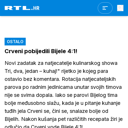
OSTALO
Crveni pobijedili Bijele 4:1!
Novi zadatak za natjecatelje kulinarskog showa
Tri, dva, jedan – kuhaj!" rijetko je kojeg para
ostavio bez komentara. Rotacija natjecateljskih
parova po radnim jedinicama unutar svojih timova
nije se svima dopala. Iako se parovi Bijelog tima
bolje međusobno slažu, kada je u pitanje kuhanje
tuđih jela Crveni se, čini se, snalaze bolje od
Bijelih. Nakon kušanja pet različitih recepata žiri je
odlučio da Crveni vode Bijele 4:1!