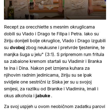
Recept za orecchiette s mesnim okruglicama
dobili su Vlado i Drago te Filipa i Petra. Iako su
žiriju donijeli bolje okruglice, Vlado i Drago izgubili
su
dvoboj
zbog neukusne i pretvrde tjestenine, te
manjka šuga u jelu" (3:1). S pripremom rum fritula
sa zabaione kremom startali su Vladimir i Branka
te Ina i Dina. Nakon pet izmjena kuhara za
njihovim radnim jedinicama, žiriju su se ipak
svidjele one sestrični iz Siska jer su u svojoj
smijesi, za razliku od Branike i Vladimira, imali i
okus alkohola i
jabuke
.
Za svoj uspjeh u ovom neobičnom zadatku parovi