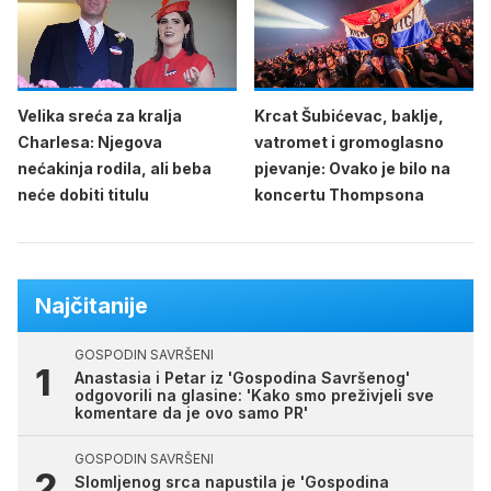
Velika sreća za kralja
Krcat Šubićevac, baklje,
Charlesa: Njegova
vatromet i gromoglasno
nećakinja rodila, ali beba
pjevanje: Ovako je bilo na
neće dobiti titulu
koncertu Thompsona
Najčitanije
GOSPODIN SAVRŠENI
Anastasia i Petar iz 'Gospodina Savršenog'
odgovorili na glasine: 'Kako smo preživjeli sve
komentare da je ovo samo PR'
GOSPODIN SAVRŠENI
Slomljenog srca napustila je 'Gospodina