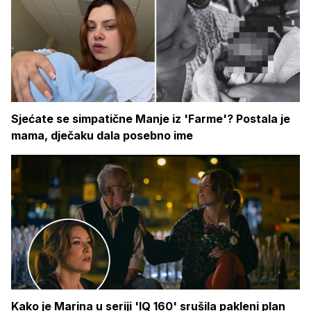
Sjećate se simpatične Manje iz 'Farme'? Postala je
mama, dječaku dala posebno ime
Kako je Marina u seriji 'IQ 160' srušila pakleni plan