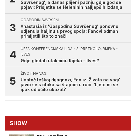
Savršenog', a danas plijeni pažnju gdje god se
pojavi: Prisjetite se Heleninih najljepših izdanja
GOSPODIN SAVRŠENI
Anastasia iz 'Gospodina Savršenog' ponovno
odjenula haljinu s prvog spoja: Fanovi odmah
primijetili što to znači
UEFA KONFERENCIJSKA LIGA - 3. PRETKOLO: RIJEKA -
ILVES
Gdje gledati utakmicu Rijeka - Ilves?
ŽIVOT NA VAGI
Unatoč teškoj dijagnozi, Edo iz 'Života na vagi'
javio se s otoka sa štapom u ruci: 'Ljeto mi se
ipak odlučilo ukazati'
SHOW