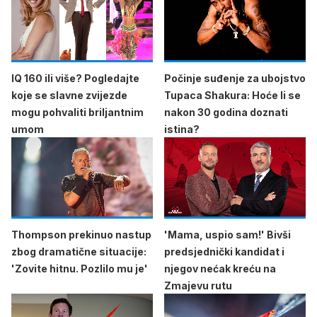
IQ 160 ili više? Pogledajte
Počinje suđenje za ubojstvo
koje se slavne zvijezde
Tupaca Shakura: Hoće li se
mogu pohvaliti briljantnim
nakon 30 godina doznati
umom
istina?
Thompson prekinuo nastup
'Mama, uspio sam!' Bivši
zbog dramatične situacije:
predsjednički kandidat i
'Zovite hitnu. Pozlilo mu je'
njegov nećak kreću na
Zmajevu rutu