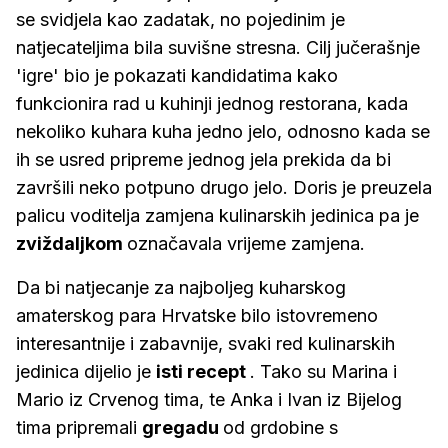
se svidjela kao zadatak, no pojedinim je
natjecateljima bila suvišne stresna. Cilj jučerašnje
'igre' bio je pokazati kandidatima kako
funkcionira rad u kuhinji jednog restorana, kada
nekoliko kuhara kuha jedno jelo, odnosno kada se
ih se usred pripreme jednog jela prekida da bi
završili neko potpuno drugo jelo. Doris je preuzela
palicu voditelja zamjena kulinarskih jedinica pa je
zviždaljkom
označavala vrijeme zamjena.
Da bi natjecanje za najboljeg kuharskog
amaterskog para Hrvatske bilo istovremeno
interesantnije i zabavnije, svaki red kulinarskih
jedinica dijelio je
isti recept
. Tako su Marina i
Mario iz Crvenog tima, te Anka i Ivan iz Bijelog
tima pripremali
gregadu
od grdobine s