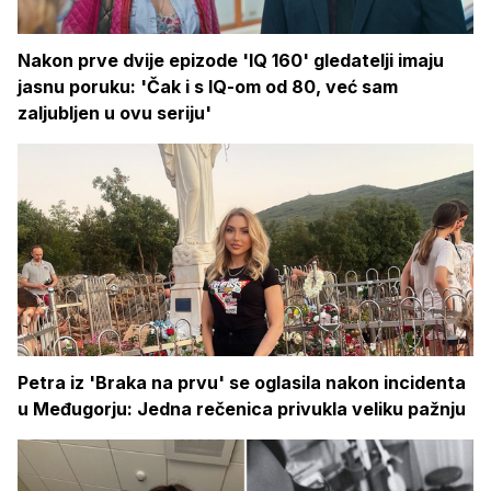
Nakon prve dvije epizode 'IQ 160' gledatelji imaju
jasnu poruku: 'Čak i s IQ-om od 80, već sam
zaljubljen u ovu seriju'
Petra iz 'Braka na prvu' se oglasila nakon incidenta
u Međugorju: Jedna rečenica privukla veliku pažnju