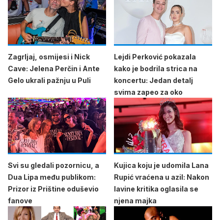
Zagrljaj, osmijesi i Nick
Lejdi Perković pokazala
Cave: Jelena Perčin i Ante
kako je bodrila strica na
Gelo ukrali pažnju u Puli
koncertu: Jedan detalj
svima zapeo za oko
Svi su gledali pozornicu, a
Kujica koju je udomila Lana
Dua Lipa među publikom:
Rupić vraćena u azil: Nakon
Prizor iz Prištine oduševio
lavine kritika oglasila se
fanove
njena majka