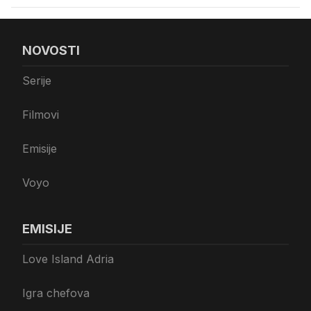
NOVOSTI
Serije
Filmovi
Emisije
Voyo
EMISIJE
Love Island Adria
Igra chefova