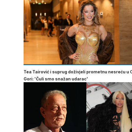
Tea Tairović i suprug doživjeli prometnu nesreću u 
Gori: 'Čuli smo snažan udarac'