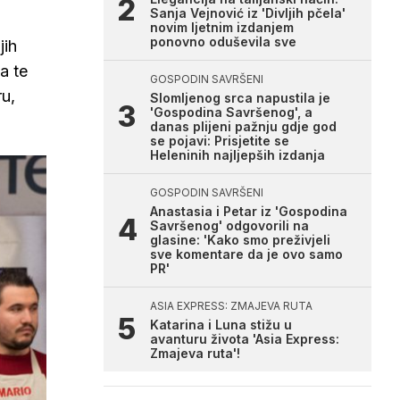
Sanja Vejnović iz 'Divljih pčela'
novim ljetnim izdanjem
ponovno oduševila sve
jih
a te
GOSPODIN SAVRŠENI
ru,
Slomljenog srca napustila je
'Gospodina Savršenog', a
danas plijeni pažnju gdje god
se pojavi: Prisjetite se
Heleninih najljepših izdanja
GOSPODIN SAVRŠENI
Anastasia i Petar iz 'Gospodina
Savršenog' odgovorili na
glasine: 'Kako smo preživjeli
sve komentare da je ovo samo
PR'
ASIA EXPRESS: ZMAJEVA RUTA
Katarina i Luna stižu u
avanturu života 'Asia Express:
Zmajeva ruta'!