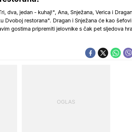
i, dva, jedan - kuhaj!", Ana, Snježana, Verica i Dragan
u Dvoboj restorana". Dragan i Snježana će kao šefovi 
ravim gostima pripremiti jelovnike s čak pet sljedova hr
OGLAS