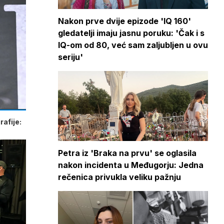
Nakon prve dvije epizode 'IQ 160'
gledatelji imaju jasnu poruku: 'Čak i s
IQ-om od 80, već sam zaljubljen u ovu
seriju'
afije:
Petra iz 'Braka na prvu' se oglasila
nakon incidenta u Međugorju: Jedna
rečenica privukla veliku pažnju