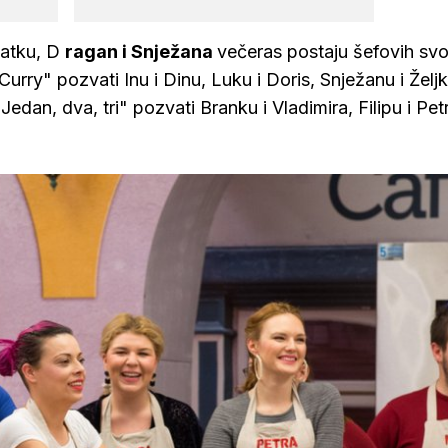
datku, D
ragan i Snježana
večeras postaju šefovih svo
urry" pozvati Inu i Dinu, Luku i Doris, Snježanu i Željk
edan, dva, tri" pozvati Branku i Vladimira, Filipu i Pet