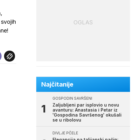
,
svojih
OGLAS
ane!
Najčitanije
GOSPODIN SAVRŠENI
Zaljubljeni par isplovio u novu
avanturu: Anastasia i Petar iz
'Gospodina Savršenog' okušali
se u ribolovu
DIVLJE PČELE
Elegancija na talijanski način: