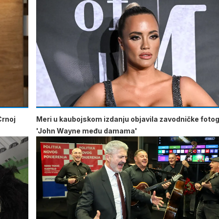
Crnoj
Meri u kaubojskom izdanju objavila zavodničke fotogr
'John Wayne među damama'