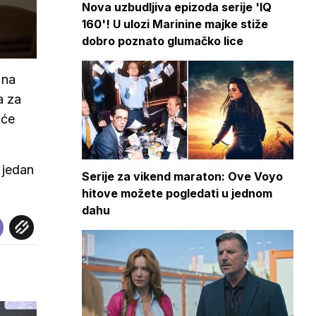
Nova uzbudljiva epizoda serije 'IQ
160'! U ulozi Marinine majke stiže
dobro poznato glumačko lice
 na
a za
 će
 jedan
Serije za vikend maraton: Ove Voyo
hitove možete pogledati u jednom
dahu