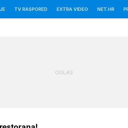
JE
TV RASPORED
EXTRA VIDEO
NET.HR
P
OGLAS
restorana!