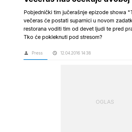
Pobjednički tim jučerašnje epizode showa "Tr
večeras će postati suparnici u novom zadatk
restorana voditi tim od devet ljudi te pred p
Tko će pokleknuti pod stresom?
Press
12.04.2016 14:38
OGLAS