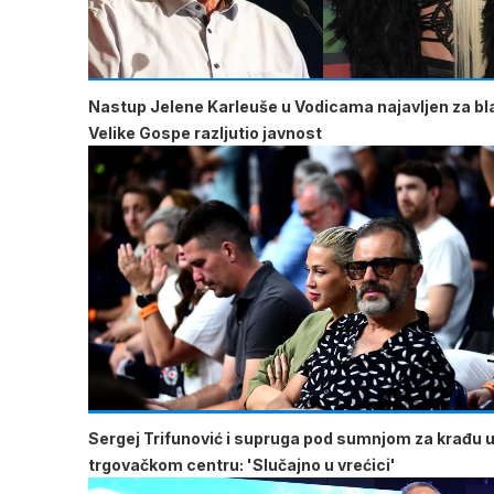
Nastup Jelene Karleuše u Vodicama najavljen za b
Velike Gospe razljutio javnost
Sergej Trifunović i supruga pod sumnjom za krađu 
trgovačkom centru: 'Slučajno u vrećici'