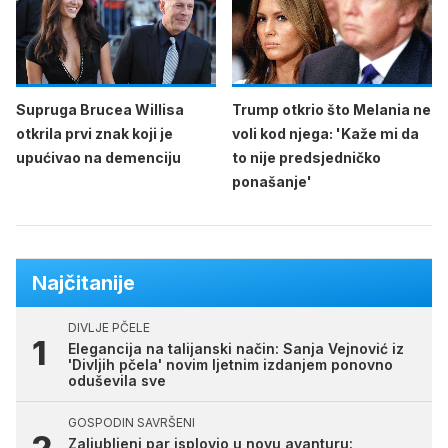
Supruga Brucea Willisa
Trump otkrio što Melania ne
otkrila prvi znak koji je
voli kod njega: 'Kaže mi da
upućivao na demenciju
to nije predsjedničko
ponašanje'
Najčitanije
DIVLJE PČELE
Elegancija na talijanski način: Sanja Vejnović iz
'Divljih pčela' novim ljetnim izdanjem ponovno
oduševila sve
GOSPODIN SAVRŠENI
Zaljubljeni par isplovio u novu avanturu: