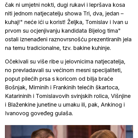
čak ni umjetni nokti, dugi rukavi i lepršava kosa
niti jednom natjecatelju showa Tri, dva, jedan –
kuhaj!" neće ići u korist! Željka, Tomislav i Ivan u
prvom su ocjenjivanju kandidata Bijelog tima"
ostali iznenađeni raznovrsnošću prezentiranih jela
na temu tradicionalne, tzv. bakine kuhinje.
Očekivali su više ribe u jelovnicima natjecatelja,
no prevladavali su većinom mesni specijaliteti,
poput pilećih prsa s koricom od bilja braće
Bošnjak, Mirninih i Frankinih telećih škartoca,
Katarininih i Tomislavovih svinjskih rolica, Višnjine
i Blaženkine junetine u umaku ili, pak, Ankinog i
Ivanovog goveđeg gulaša.