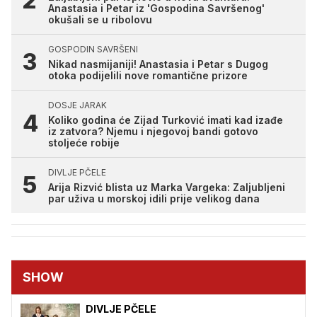
Anastasia i Petar iz 'Gospodina Savršenog'
okušali se u ribolovu
GOSPODIN SAVRŠENI
Nikad nasmijaniji! Anastasia i Petar s Dugog
otoka podijelili nove romantične prizore
DOSJE JARAK
Koliko godina će Zijad Turković imati kad izađe
iz zatvora? Njemu i njegovoj bandi gotovo
stoljeće robije
DIVLJE PČELE
Arija Rizvić blista uz Marka Vargeka: Zaljubljeni
par uživa u morskoj idili prije velikog dana
SHOW
DIVLJE PČELE