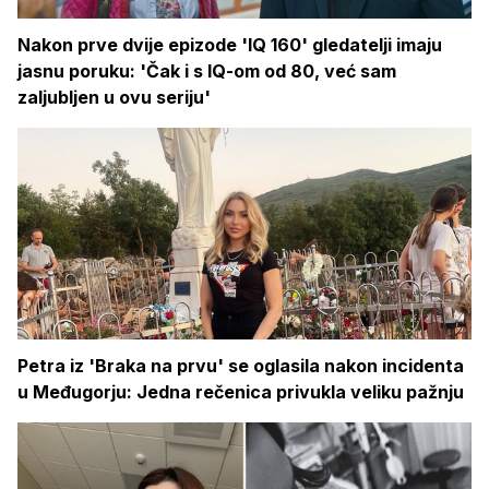
Nakon prve dvije epizode 'IQ 160' gledatelji imaju
jasnu poruku: 'Čak i s IQ-om od 80, već sam
zaljubljen u ovu seriju'
Petra iz 'Braka na prvu' se oglasila nakon incidenta
u Međugorju: Jedna rečenica privukla veliku pažnju