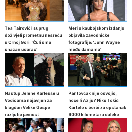
Tea Tairović i suprug
Meri u kaubojskom izdanju
doživjeli prometnu nesreću
objavila zavodničke
u Crnoj Gori: 'Čuli smo
fotografije: 'John Wayne
snažan udarac'
među damama'
Nastup Jelene Karleuše u
Pantovčak nije osvojio,
Vodicama najavljen za
hoće li Aziju? Niko Tokić
blagdan Velike Gospe
Kartelo u borbi za opstanak
razljutio javnost
6000 kilometara daleko