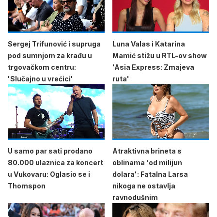
Sergej Trifunović i supruga
Luna Valas i Katarina
pod sumnjom za krađu u
Mamić stižu u RTL-ov show
trgovačkom centru:
'Asia Express: Zmajeva
'Slučajno u vrećici'
ruta'
U samo par sati prodano
Atraktivna brineta s
80.000 ulaznica za koncert
oblinama 'od milijun
u Vukovaru: Oglasio se i
dolara': Fatalna Larsa
Thomspon
nikoga ne ostavlja
ravnodušnim