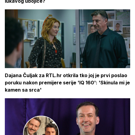
lukavog ubojice?
Dajana Čuljak za RTL.hr otkrila tko joj je prvi poslao
poruku nakon premijere serije 'IQ 160': 'Skinula mi je
kamen sa srca'