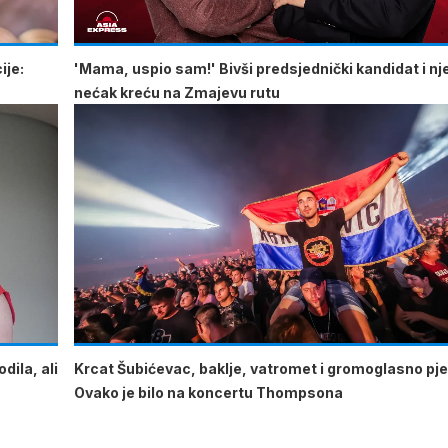
ije:
'Mama, uspio sam!' Bivši predsjednički kandidat i n
nećak kreću na Zmajevu rutu
dila, ali
Krcat Šubićevac, baklje, vatromet i gromoglasno pje
Ovako je bilo na koncertu Thompsona