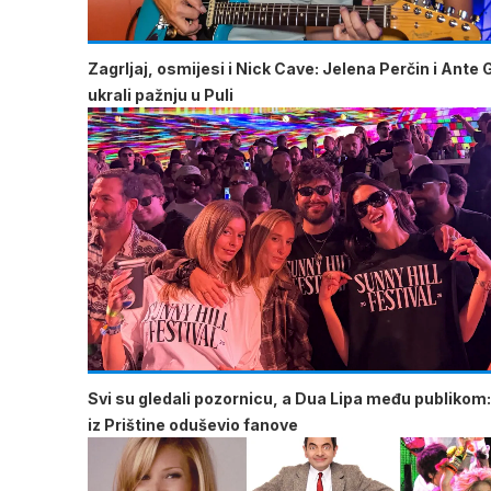
Zagrljaj, osmijesi i Nick Cave: Jelena Perčin i Ante 
ukrali pažnju u Puli
Svi su gledali pozornicu, a Dua Lipa među publikom:
iz Prištine oduševio fanove