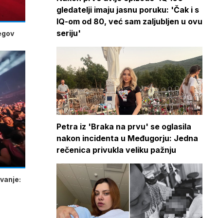
gledatelji imaju jasnu poruku: 'Čak i s
IQ-om od 80, već sam zaljubljen u ovu
seriju'
jegov
Petra iz 'Braka na prvu' se oglasila
nakon incidenta u Međugorju: Jedna
rečenica privukla veliku pažnju
vanje: