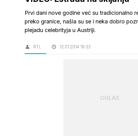
Prvi dani nove godine već su tradicionalno re
preko granice, našla su se i neka dobro pozn
plejadu celebrityja u Austriji.
RTL
12.01.2014 18:33
OGLAS