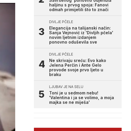
Savršenog' ponovno odjenula
haljinu s prvog spoja: Fanovi
odmah primijetili što to znači
DIVLJE PČELE
Elegancija na talijanski način:
Sanja Vejnović iz 'Divljih pčela'
novim ljetnim izdanjem
ponovno oduševila sve
DIVLJE PČELE
Ne skrivaju sreću: Evo kako
Jelena Perčin i Ante Gelo
provode svoje prvo ljeto u
braku
LJUBAV JE NA SELU
Toni je u sedmom nebu!
'Valentina i ja se volimo, a moja
majka se ne miješa'