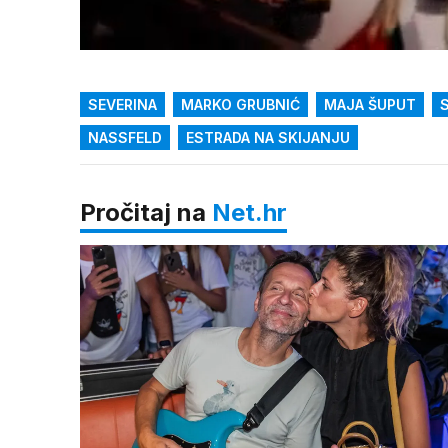
Loaded
:
30.49%
/
Upali
zvuk
SEVERINA
MARKO GRUBNIĆ
MAJA ŠUPUT
NASSFELD
ESTRADA NA SKIJANJU
Pročitaj na
Net.hr