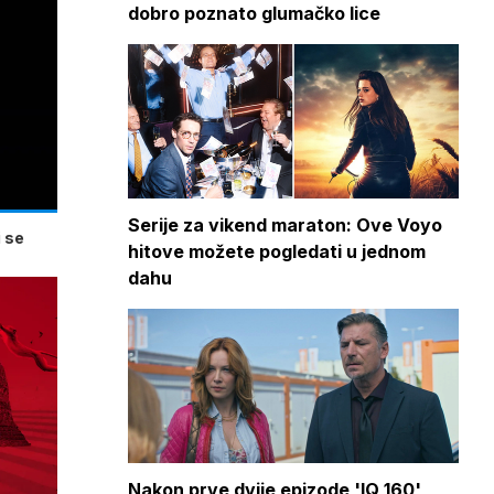
dobro poznato glumačko lice
Serije za vikend maraton: Ove Voyo
 se
hitove možete pogledati u jednom
dahu
Nakon prve dvije epizode 'IQ 160'