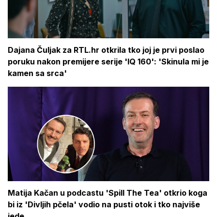
Dajana Čuljak za RTL.hr otkrila tko joj je prvi poslao
poruku nakon premijere serije 'IQ 160': 'Skinula mi je
kamen sa srca'
Matija Kačan u podcastu 'Spill The Tea' otkrio koga
bi iz 'Divljih pčela' vodio na pusti otok i tko najviše
jede