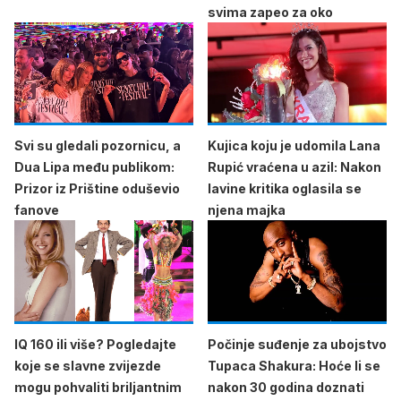
svima zapeo za oko
Svi su gledali pozornicu, a
Kujica koju je udomila Lana
Dua Lipa među publikom:
Rupić vraćena u azil: Nakon
Prizor iz Prištine oduševio
lavine kritika oglasila se
fanove
njena majka
IQ 160 ili više? Pogledajte
Počinje suđenje za ubojstvo
koje se slavne zvijezde
Tupaca Shakura: Hoće li se
mogu pohvaliti briljantnim
nakon 30 godina doznati