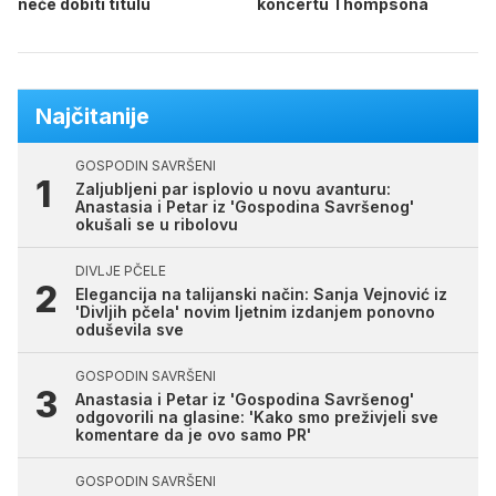
neće dobiti titulu
koncertu Thompsona
Najčitanije
GOSPODIN SAVRŠENI
Zaljubljeni par isplovio u novu avanturu:
Anastasia i Petar iz 'Gospodina Savršenog'
okušali se u ribolovu
DIVLJE PČELE
Elegancija na talijanski način: Sanja Vejnović iz
'Divljih pčela' novim ljetnim izdanjem ponovno
oduševila sve
GOSPODIN SAVRŠENI
Anastasia i Petar iz 'Gospodina Savršenog'
odgovorili na glasine: 'Kako smo preživjeli sve
komentare da je ovo samo PR'
GOSPODIN SAVRŠENI