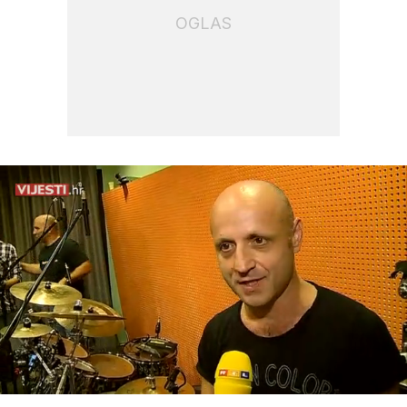
OGLAS
Loaded
:
100.00%
/
Upali
zvuk