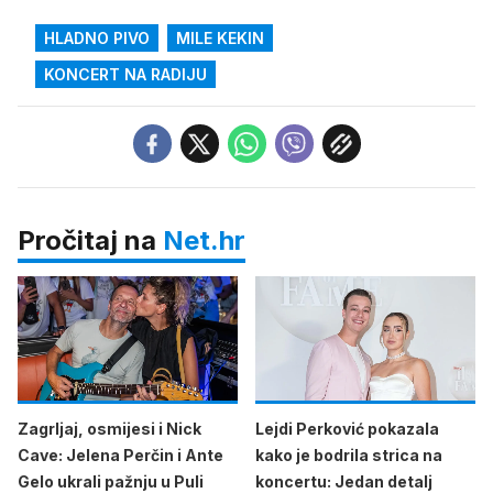
HLADNO PIVO
MILE KEKIN
KONCERT NA RADIJU
Pročitaj na
Net.hr
Zagrljaj, osmijesi i Nick
Lejdi Perković pokazala
Cave: Jelena Perčin i Ante
kako je bodrila strica na
Gelo ukrali pažnju u Puli
koncertu: Jedan detalj