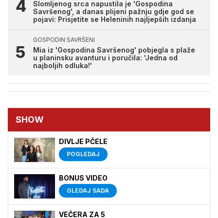
Slomljenog srca napustila je 'Gospodina
Savršenog', a danas plijeni pažnju gdje god se
pojavi: Prisjetite se Heleninih najljepših izdanja
GOSPODIN SAVRŠENI
Mia iz 'Gospodina Savršenog' pobjegla s plaže
u planinsku avanturu i poručila: 'Jedna od
najboljih odluka!'
SHOW
DIVLJE PČELE
POGLEDAJ
BONUS VIDEO
GLEDAJ SADA
VEČERA ZA 5