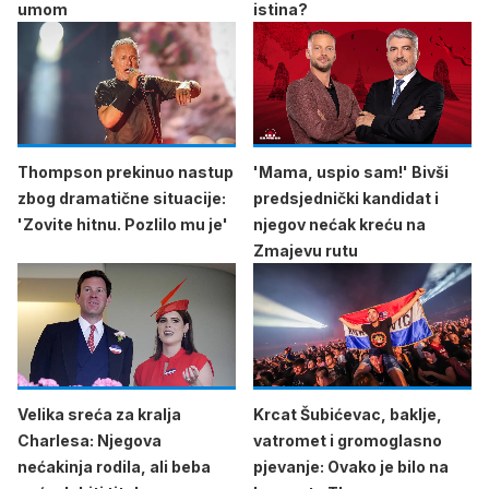
umom
istina?
Thompson prekinuo nastup
'Mama, uspio sam!' Bivši
zbog dramatične situacije:
predsjednički kandidat i
'Zovite hitnu. Pozlilo mu je'
njegov nećak kreću na
Zmajevu rutu
Velika sreća za kralja
Krcat Šubićevac, baklje,
Charlesa: Njegova
vatromet i gromoglasno
nećakinja rodila, ali beba
pjevanje: Ovako je bilo na