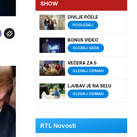
SHOW
DIVLJE PČELE
POGLEDAJ
BONUS VIDEO
GLEDAJ SADA
VEČERA ZA 5
GLEDAJ ODMAH
LJUBAV JE NA SELU
GLEDAJ ODMAH
RTL Novosti