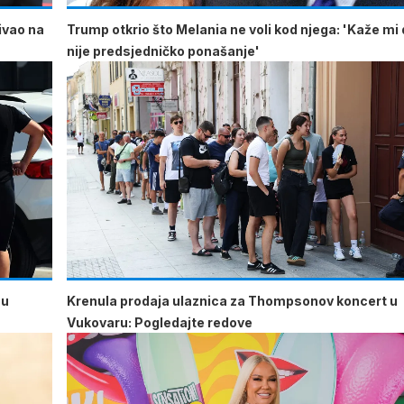
ćivao na
Trump otkrio što Melania ne voli kod njega: 'Kaže mi 
nije predsjedničko ponašanje'
 u
Krenula prodaja ulaznica za Thompsonov koncert u
Vukovaru: Pogledajte redove