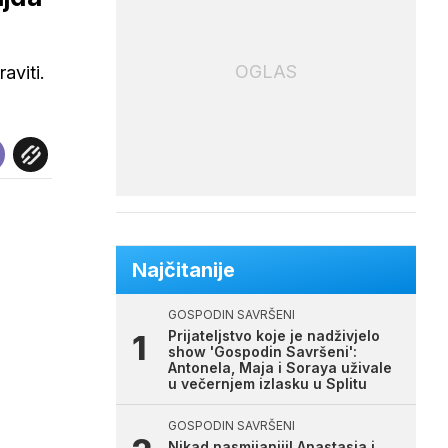
OGLAS
aviti.
Najčitanije
GOSPODIN SAVRŠENI
Prijateljstvo koje je nadživjelo
show 'Gospodin Savršeni':
Antonela, Maja i Soraya uživale
u večernjem izlasku u Splitu
GOSPODIN SAVRŠENI
Nikad nasmijaniji! Anastasia i