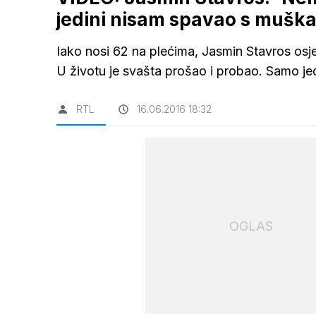
jedini nisam spavao s mušk
Iako nosi 62 na plećima, Jasmin Stavros osje
U životu je svašta prošao i probao. Samo je
RTL
16.06.2016 18:32
OGLAS