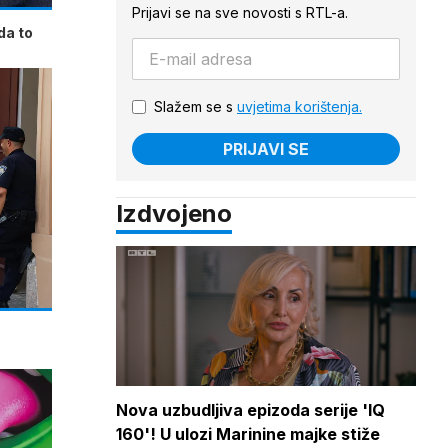
Prijavi se na sve novosti s RTL-a.
da to
Slažem se s
uvjetima korištenja.
PRIJAVI SE
Izdvojeno
Nova uzbudljiva epizoda serije 'IQ
160'! U ulozi Marinine majke stiže