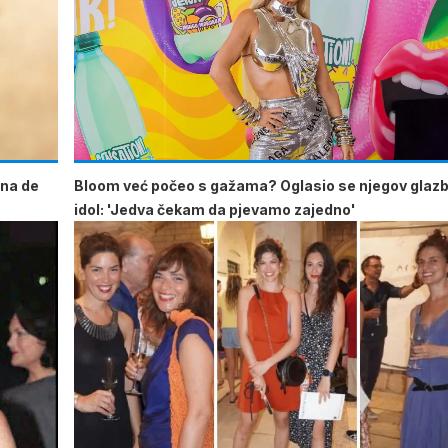
Ana de
Bloom već počeo s gažama? Oglasio se njegov glaz
idol: 'Jedva čekam da pjevamo zajedno'