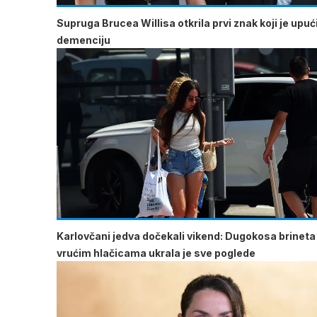
Supruga Brucea Willisa otkrila prvi znak koji je upu
demenciju
Karlovčani jedva dočekali vikend: Dugokosa brineta
vrućim hlačicama ukrala je sve poglede