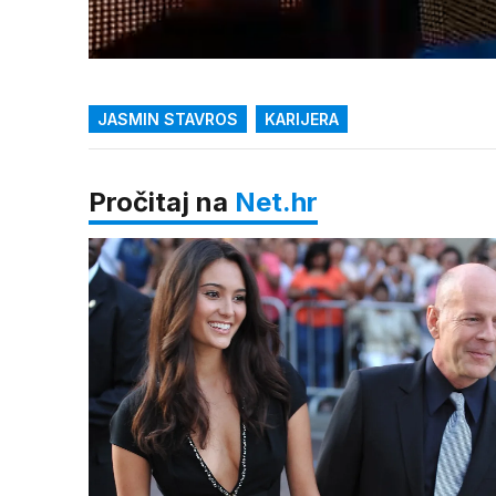
Loaded
:
38.31%
/
Upali
zvuk
JASMIN STAVROS
KARIJERA
Pročitaj na
Net.hr