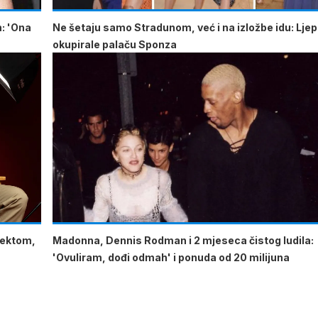
m: 'Ona
Ne šetaju samo Stradunom, već i na izložbe idu: Lje
okupirale palaču Sponza
lektom,
Madonna, Dennis Rodman i 2 mjeseca čistog ludila:
'Ovuliram, dođi odmah' i ponuda od 20 milijuna