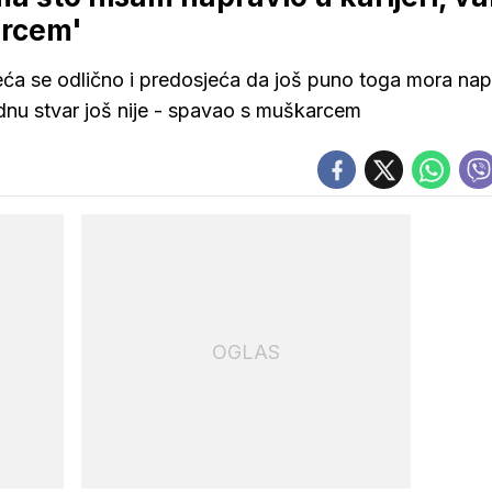
arcem'
ća se odlično i predosjeća da još puno toga mora napr
dnu stvar još nije - spavao s muškarcem
OGLAS