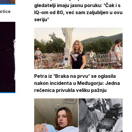
gledatelji imaju jasnu poruku: 'Čak i s
potice
IQ-om od 80, već sam zaljubljen u ovu
seriju'
Petra iz 'Braka na prvu' se oglasila
nakon incidenta u Međugorju: Jedna
rečenica privukla veliku pažnju