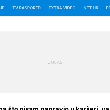
JE
TV RASPORED
EXTRA VIDEO
NET.HR
P
OGLAS
 što nisam napravio u karijeri, va