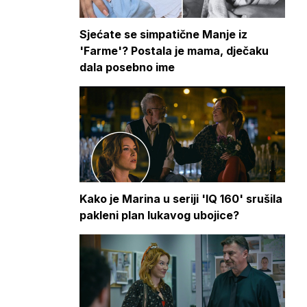
Sjećate se simpatične Manje iz
'Farme'? Postala je mama, dječaku
dala posebno ime
Kako je Marina u seriji 'IQ 160' srušila
pakleni plan lukavog ubojice?