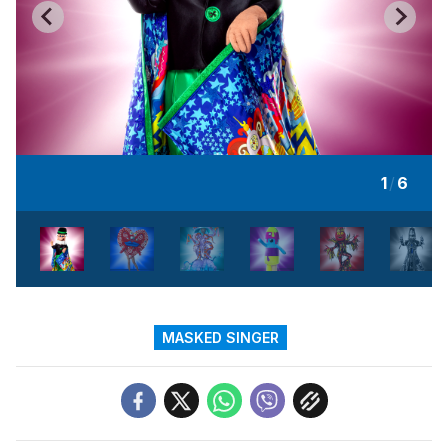
1
/
6
MASKED SINGER