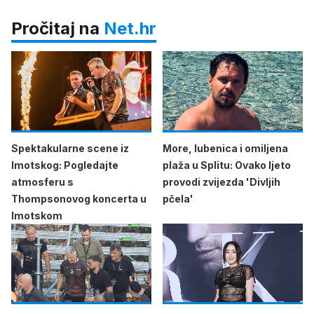
Pročitaj na
Net.hr
Spektakularne scene iz
More, lubenica i omiljena
Imotskog: Pogledajte
plaža u Splitu: Ovako ljeto
atmosferu s
provodi zvijezda 'Divljih
Thompsonovog koncerta u
pčela'
Imotskom