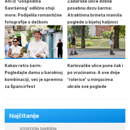
Ani iz 'Gospodina
Zadarske ulice dobile
Savršenog' odlično stoji
posebnu dozu šarma:
more: Podijelila romantične
Atraktivna brineta mamila
fotografije s dečkom
poglede u bijeloj haljinici
Kakav retro šarm:
Karlovačke ulice pune čak i
Pogledajte damu u baroknoj
po vrućinama: A ove dvije
kombinaciji, već je spremna
'rolerice' u minjacima
za Špancirfest
ukrale sve poglede
Najčitanije
GOSPODIN SAVRŠENI