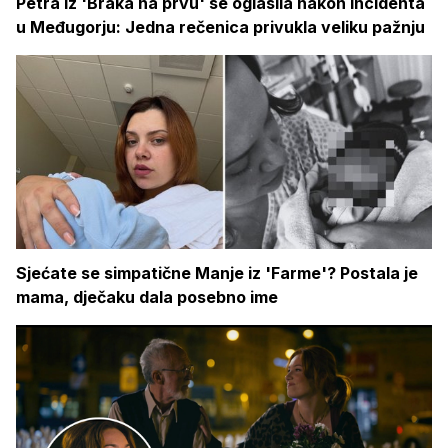
Petra iz 'Braka na prvu' se oglasila nakon incidenta
u Međugorju: Jedna rečenica privukla veliku pažnju
Sjećate se simpatične Manje iz 'Farme'? Postala je
mama, dječaku dala posebno ime