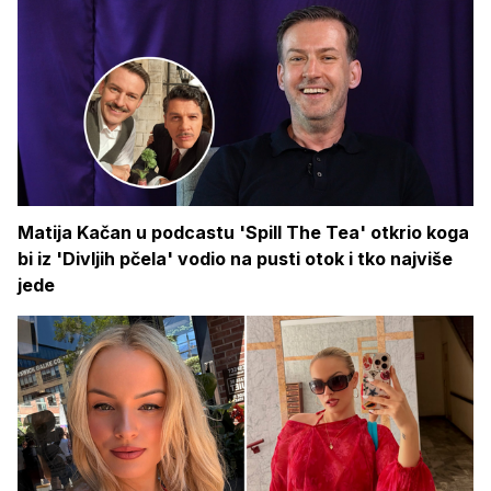
Matija Kačan u podcastu 'Spill The Tea' otkrio koga
bi iz 'Divljih pčela' vodio na pusti otok i tko najviše
jede