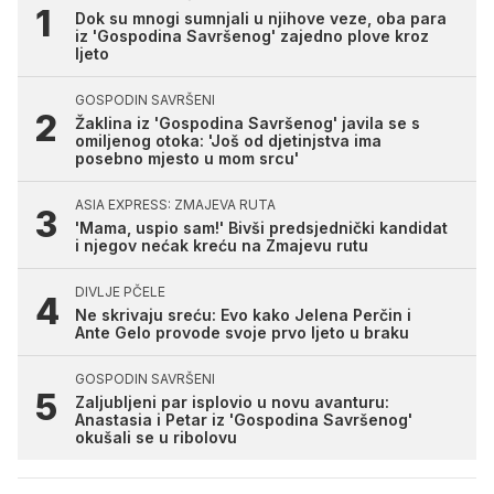
Dok su mnogi sumnjali u njihove veze, oba para
iz 'Gospodina Savršenog' zajedno plove kroz
ljeto
GOSPODIN SAVRŠENI
Žaklina iz 'Gospodina Savršenog' javila se s
omiljenog otoka: 'Još od djetinjstva ima
posebno mjesto u mom srcu'
ASIA EXPRESS: ZMAJEVA RUTA
'Mama, uspio sam!' Bivši predsjednički kandidat
i njegov nećak kreću na Zmajevu rutu
DIVLJE PČELE
Ne skrivaju sreću: Evo kako Jelena Perčin i
Ante Gelo provode svoje prvo ljeto u braku
GOSPODIN SAVRŠENI
Zaljubljeni par isplovio u novu avanturu:
Anastasia i Petar iz 'Gospodina Savršenog'
okušali se u ribolovu