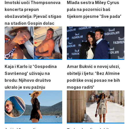
Imotski uoči Thompsonova
Mlađa sestra Miley Cyrus
koncerta prepun
pala na pozornici baš
obožavatelja: Pjevač stigao
tijekom pjesme 'Sve pada'
na stadion Gospin dolac
Kaja i Karlo iz 'Gospodina
Amar Bukvić o novoj ulozi,
Savršenog' uživaju na
obitelji i ljetu: 'Bez Almine
brodu: Njihovo društvo
podrške ovaj posao ne bih
ukralo je svu pažnju
mogao raditi'