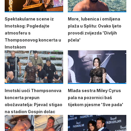
Spektakularne scene iz
More, lubenica i omiljena
Imotskog: Pogledajte
plaža u Splitu: Ovako ljeto
atmosferu s
provodi zvijezda 'Divljih
Thompsonovog koncerta u
pčela'
Imotskom
Imotski uoči Thompsonova
Mlađa sestra Miley Cyrus
koncerta prepun
pala na pozornici baš
obožavatelja: Pjevač stigao
tijekom pjesme 'Sve pada'
na stadion Gospin dolac