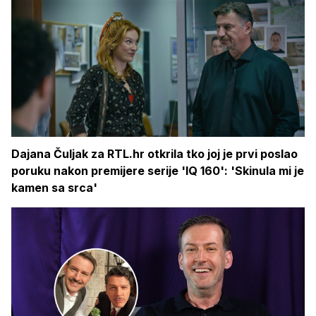
Dajana Čuljak za RTL.hr otkrila tko joj je prvi poslao
poruku nakon premijere serije 'IQ 160': 'Skinula mi je
kamen sa srca'