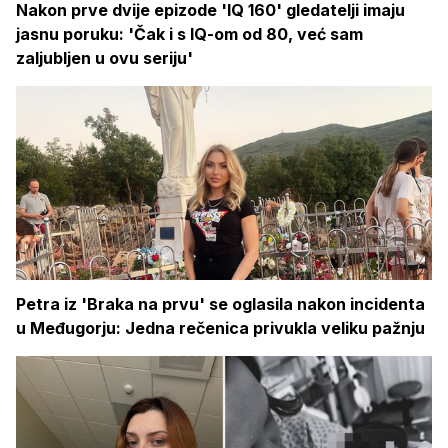
Nakon prve dvije epizode 'IQ 160' gledatelji imaju
jasnu poruku: 'Čak i s IQ-om od 80, već sam
zaljubljen u ovu seriju'
Petra iz 'Braka na prvu' se oglasila nakon incidenta
u Međugorju: Jedna rečenica privukla veliku pažnju