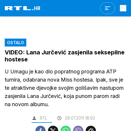
OSTALO
VIDEO: Lana Jurčević zasjenila seksepilne
hostese
U Umagu je kao dio popratnog programa ATP
turnira, odabrana nova Miss hostesa. Ipak, sve je
te atraktivne djevojke svojim golišavim nastupom
zasjenila Lana Jurčević, koja punom parom radi
na novom albumu.
RTL
29.07.2011 18:50