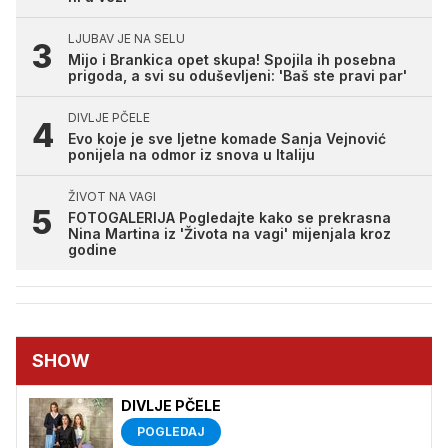
LJUBAV JE NA SELU
Mijo i Brankica opet skupa! Spojila ih posebna
prigoda, a svi su oduševljeni: 'Baš ste pravi par'
DIVLJE PČELE
Evo koje je sve ljetne komade Sanja Vejnović
ponijela na odmor iz snova u Italiju
ŽIVOT NA VAGI
FOTOGALERIJA Pogledajte kako se prekrasna
Nina Martina iz 'Života na vagi' mijenjala kroz
godine
SHOW
DIVLJE PČELE
POGLEDAJ