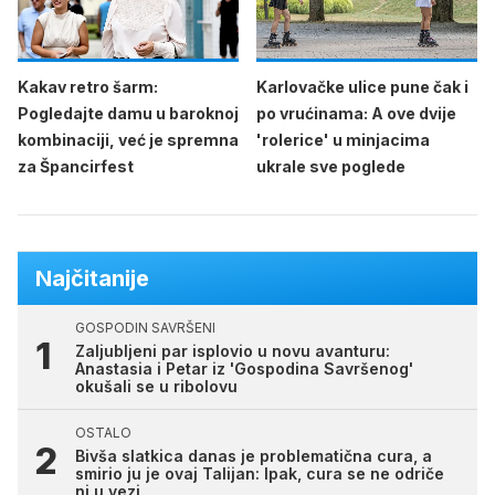
Kakav retro šarm:
Karlovačke ulice pune čak i
Pogledajte damu u baroknoj
po vrućinama: A ove dvije
kombinaciji, već je spremna
'rolerice' u minjacima
za Špancirfest
ukrale sve poglede
Najčitanije
GOSPODIN SAVRŠENI
Zaljubljeni par isplovio u novu avanturu:
Anastasia i Petar iz 'Gospodina Savršenog'
okušali se u ribolovu
OSTALO
Bivša slatkica danas je problematična cura, a
smirio ju je ovaj Talijan: Ipak, cura se ne odriče
ni u vezi