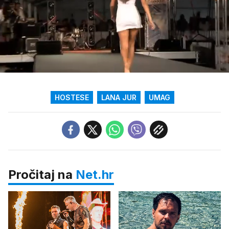
Loaded
:
39.98%
/
Upali
zvuk
HOSTESE
LANA JUR
UMAG
Pročitaj na
Net.hr