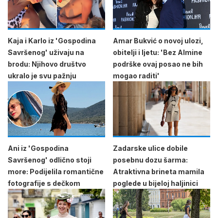
Kaja i Karlo iz 'Gospodina
Amar Bukvić o novoj ulozi,
Savršenog' uživaju na
obitelji i ljetu: 'Bez Almine
brodu: Njihovo društvo
podrške ovaj posao ne bih
ukralo je svu pažnju
mogao raditi'
Ani iz 'Gospodina
Zadarske ulice dobile
Savršenog' odlično stoji
posebnu dozu šarma:
more: Podijelila romantične
Atraktivna brineta mamila
fotografije s dečkom
poglede u bijeloj haljinici