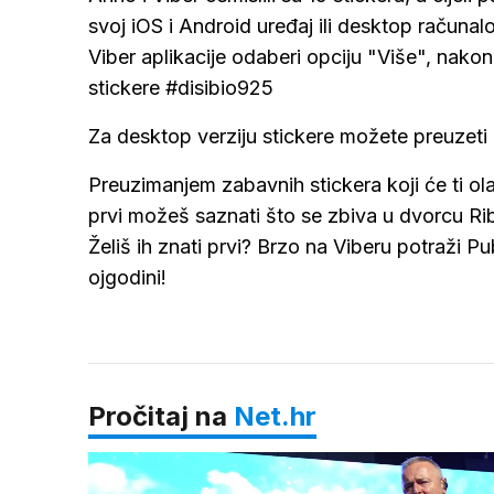
svoj iOS i Android uređaj ili desktop računa
Viber aplikacije odaberi opciju "Više", nakon
stickere #disibio925
Za desktop verziju stickere možete preuzeti 
Preuzimanjem zabavnih stickera koji će ti ol
prvi možeš saznati što se zbiva u dvorcu Rib
Želiš ih znati prvi? Brzo na Viberu potraži P
ojgodini!
Pročitaj na
Net.hr