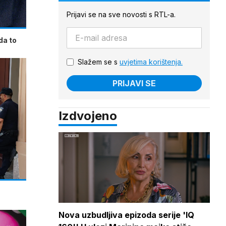
Prijavi se na sve novosti s RTL-a.
da to
Slažem se s
uvjetima korištenja.
PRIJAVI SE
Izdvojeno
Nova uzbudljiva epizoda serije 'IQ