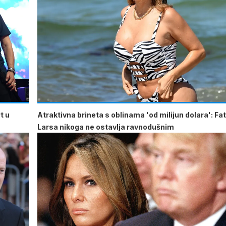
t u
Atraktivna brineta s oblinama 'od milijun dolara': Fa
Larsa nikoga ne ostavlja ravnodušnim