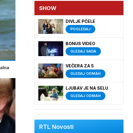
SHOW
DIVLJE PČELE
POGLEDAJ
BONUS VIDEO
GLEDAJ SADA
VEČERA ZA 5
talna
GLEDAJ ODMAH
LJUBAV JE NA SELU
GLEDAJ ODMAH
RTL Novosti