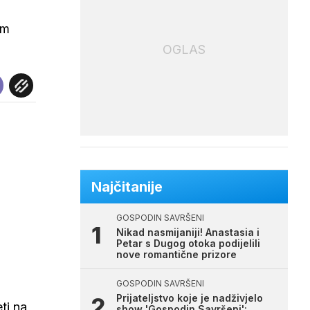
am
OGLAS
Najčitanije
GOSPODIN SAVRŠENI
Nikad nasmijaniji! Anastasia i
Petar s Dugog otoka podijelili
nove romantične prizore
GOSPODIN SAVRŠENI
Prijateljstvo koje je nadživjelo
ti na
show 'Gospodin Savršeni':