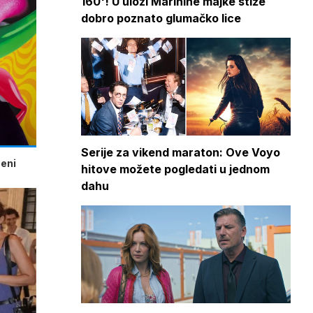
160'! U ulozi Marinine majke stiže
dobro poznato glumačko lice
Serije za vikend maraton: Ove Voyo
beni
hitove možete pogledati u jednom
dahu