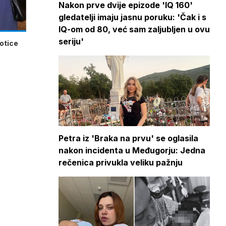
Nakon prve dvije epizode 'IQ 160'
gledatelji imaju jasnu poruku: 'Čak i s
IQ-om od 80, već sam zaljubljen u ovu
seriju'
potice
Petra iz 'Braka na prvu' se oglasila
nakon incidenta u Međugorju: Jedna
rečenica privukla veliku pažnju