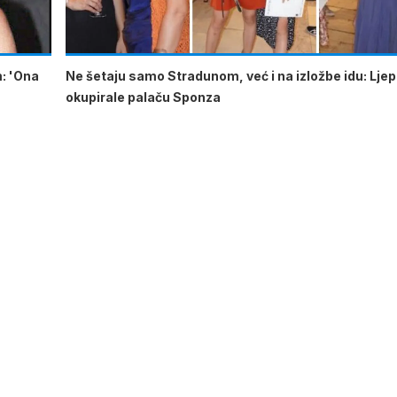
m: 'Ona
Ne šetaju samo Stradunom, već i na izložbe idu: Lje
okupirale palaču Sponza