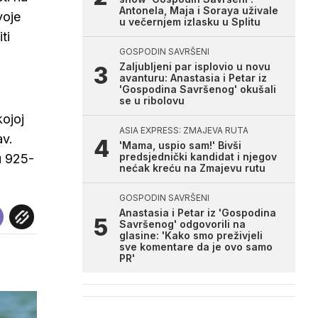
Antonela, Maja i Soraya uživale
voje
u večernjem izlasku u Splitu
ti
GOSPODIN SAVRŠENI
Zaljubljeni par isplovio u novu
avanturu: Anastasia i Petar iz
'Gospodina Savršenog' okušali
se u ribolovu
kojoj
ASIA EXPRESS: ZMAJEVA RUTA
av.
'Mama, uspio sam!' Bivši
predsjednički kandidat i njegov
u 925-
nećak kreću na Zmajevu rutu
GOSPODIN SAVRŠENI
Anastasia i Petar iz 'Gospodina
Savršenog' odgovorili na
glasine: 'Kako smo preživjeli
sve komentare da je ovo samo
PR'