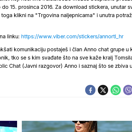
lo do 15. prosinca 2016. Za download stickera, unutar s
 toga klikni na "Trgovina naljepnicama" i unutra potraži
na linku:
https://www.viber.com/stickers/annortl_hr
akšati komunikaciju postaješ i član Anno chat grupe u 
nik, tko se s kim svađate što na sve kaže kralj Tomsil
ublic Chat (Javni razgovor) Anno i saznaj što se zbiva 