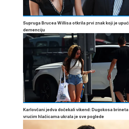
Supruga Brucea Willisa otkrila prvi znak koji je upu
demenciju
Karlovčani jedva dočekali vikend: Dugokosa brineta
vrućim hlačicama ukrala je sve poglede