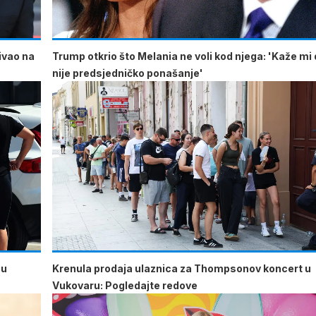
ćivao na
Trump otkrio što Melania ne voli kod njega: 'Kaže mi 
nije predsjedničko ponašanje'
 u
Krenula prodaja ulaznica za Thompsonov koncert u
Vukovaru: Pogledajte redove