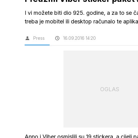
I vi možete biti dio 925. godine, a za to se 
treba je mobitel ili desktop računalo te aplika
Press
16.09.2016 14:20
OGLAS
Anno i Viber osmislili su 19 stickera, a cijel