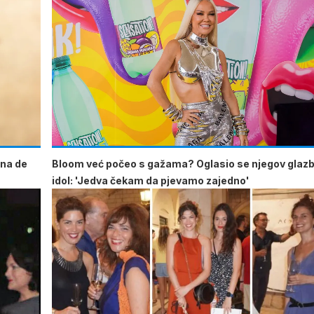
Ana de
Bloom već počeo s gažama? Oglasio se njegov glaz
idol: 'Jedva čekam da pjevamo zajedno'