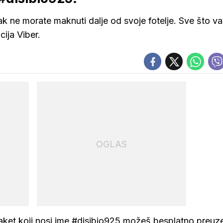
čak ne morate maknuti dalje od svoje fotelje. Sve što v
cija Viber.
OGLAS
i paket koji nosi ime #disibio925 možeš besplatno preuze