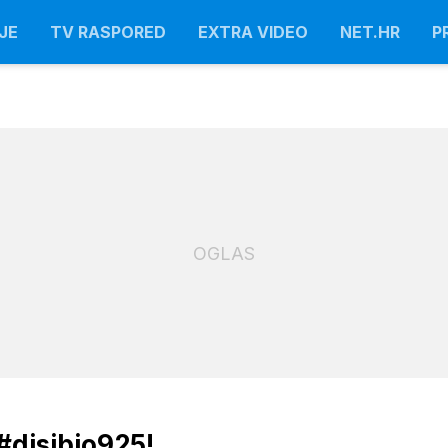
JE
TV RASPORED
EXTRA VIDEO
NET.HR
P
OGLAS
#disibio925!