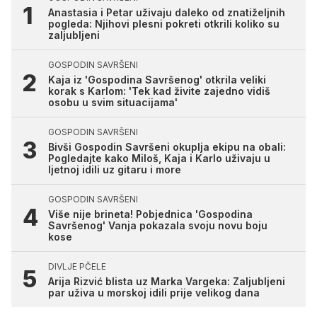
Anastasia i Petar uživaju daleko od znatiželjnih
pogleda: Njihovi plesni pokreti otkrili koliko su
zaljubljeni
GOSPODIN SAVRŠENI
Kaja iz 'Gospodina Savršenog' otkrila veliki
korak s Karlom: 'Tek kad živite zajedno vidiš
osobu u svim situacijama'
GOSPODIN SAVRŠENI
Bivši Gospodin Savršeni okuplja ekipu na obali:
Pogledajte kako Miloš, Kaja i Karlo uživaju u
ljetnoj idili uz gitaru i more
GOSPODIN SAVRŠENI
Više nije brineta! Pobjednica 'Gospodina
Savršenog' Vanja pokazala svoju novu boju
kose
DIVLJE PČELE
Arija Rizvić blista uz Marka Vargeka: Zaljubljeni
par uživa u morskoj idili prije velikog dana