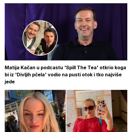
Matija Kačan u podcastu 'Spill The Tea' otkrio koga
bi iz 'Divljih pčela' vodio na pusti otok i tko najviše
jede