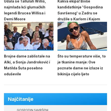
Udala se Tallulah Willis,
Kakva ekipa! Bivše
najmlađa kći glumačkih
kandidatkinje 'Gospodina
legendi Brucea Willisa i
Savršenog' u Zadru se
Demi Moore
družile s Karlom i Kajom
Brojne dame zablistale na
Što su temperature više, to
Alki, a Sonja Jandroković i
je tkanine manje: Ove
Matilda Šuta posebno
poznate dame ne izlaze iz
oduševile
bikinija cijelo ljeto
Najčitanije
GOSPODIN SAVRŠENI