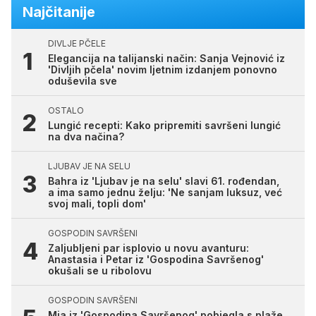
Najčitanije
DIVLJE PČELE
Elegancija na talijanski način: Sanja Vejnović iz
'Divljih pčela' novim ljetnim izdanjem ponovno
oduševila sve
OSTALO
Lungić recepti: Kako pripremiti savršeni lungić
na dva načina?
LJUBAV JE NA SELU
Bahra iz 'Ljubav je na selu' slavi 61. rođendan,
a ima samo jednu želju: 'Ne sanjam luksuz, već
svoj mali, topli dom'
GOSPODIN SAVRŠENI
Zaljubljeni par isplovio u novu avanturu:
Anastasia i Petar iz 'Gospodina Savršenog'
okušali se u ribolovu
GOSPODIN SAVRŠENI
Mia iz 'Gospodina Savršenog' pobjegla s plaže