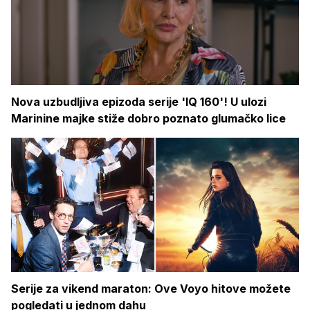
Nova uzbudljiva epizoda serije 'IQ 160'! U ulozi
Marinine majke stiže dobro poznato glumačko lice
Serije za vikend maraton: Ove Voyo hitove možete
pogledati u jednom dahu