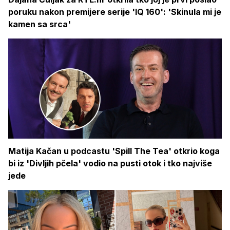
poruku nakon premijere serije 'IQ 160': 'Skinula mi je
kamen sa srca'
Matija Kačan u podcastu 'Spill The Tea' otkrio koga
bi iz 'Divljih pčela' vodio na pusti otok i tko najviše
jede