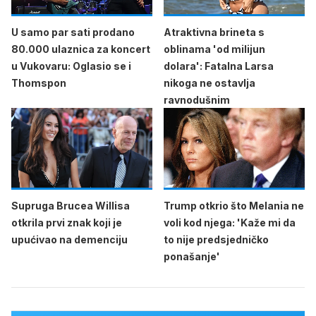
U samo par sati prodano
Atraktivna brineta s
80.000 ulaznica za koncert
oblinama 'od milijun
u Vukovaru: Oglasio se i
dolara': Fatalna Larsa
Thomspon
nikoga ne ostavlja
ravnodušnim
Supruga Brucea Willisa
Trump otkrio što Melania ne
otkrila prvi znak koji je
voli kod njega: 'Kaže mi da
upućivao na demenciju
to nije predsjedničko
ponašanje'