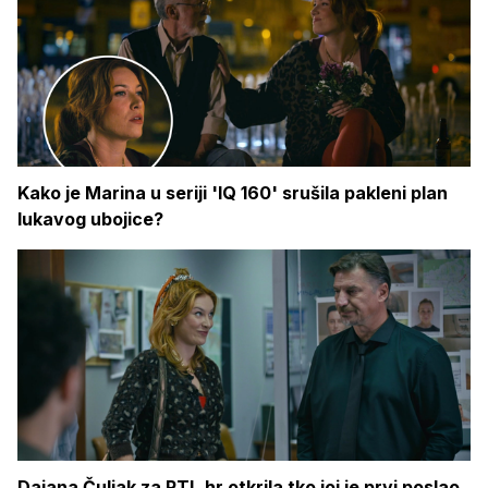
Kako je Marina u seriji 'IQ 160' srušila pakleni plan
lukavog ubojice?
Dajana Čuljak za RTL.hr otkrila tko joj je prvi poslao