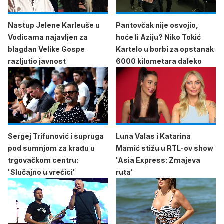
Nastup Jelene Karleuše u
Pantovčak nije osvojio,
Vodicama najavljen za
hoće li Aziju? Niko Tokić
blagdan Velike Gospe
Kartelo u borbi za opstanak
razljutio javnost
6000 kilometara daleko
Sergej Trifunović i supruga
Luna Valas i Katarina
pod sumnjom za krađu u
Mamić stižu u RTL-ov show
trgovačkom centru:
'Asia Express: Zmajeva
'Slučajno u vrećici'
ruta'