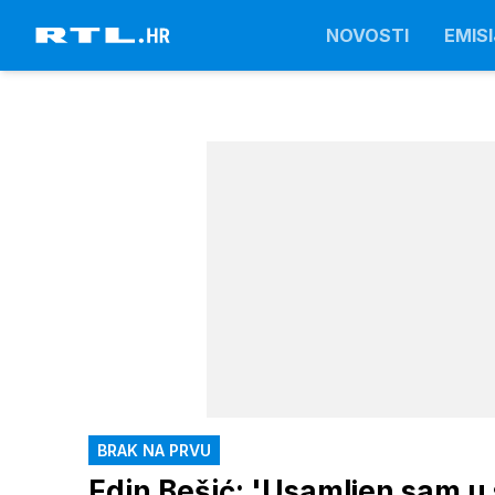
NOVOSTI
EMISI
BRAK NA PRVU
Edin Bešić: 'Usamljen sam u s