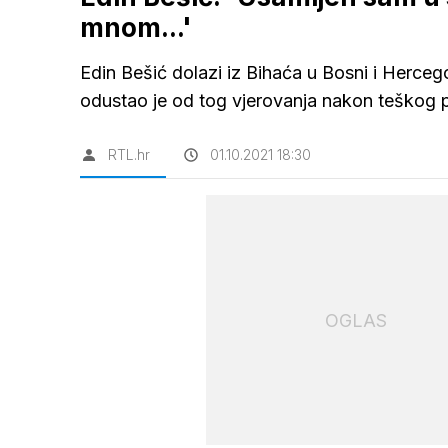
mnom...'
Edin Bešić dolazi iz Bihaća u Bosni i Herceg
odustao je od tog vjerovanja nakon teškog 
RTL.hr
01.10.2021 18:30
OGLAS