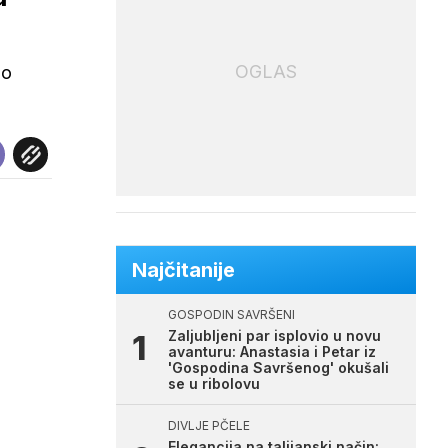
OGLAS
no
Najčitanije
GOSPODIN SAVRŠENI
Zaljubljeni par isplovio u novu
avanturu: Anastasia i Petar iz
'Gospodina Savršenog' okušali
se u ribolovu
DIVLJE PČELE
Elegancija na talijanski način: