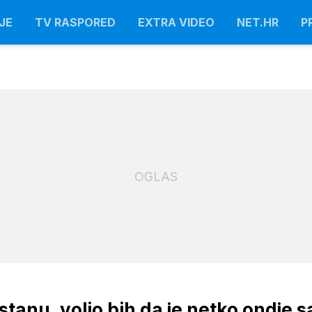
JE
TV RASPORED
EXTRA VIDEO
NET.HR
P
OGLAS
tanu, volio bih da je netko ondje s