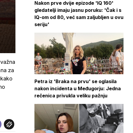
Nakon prve dvije epizode 'IQ 160'
gledatelji imaju jasnu poruku: 'Čak i s
IQ-om od 80, već sam zaljubljen u ovu
seriju'
e važna
mna za
e kako
Petra iz 'Braka na prvu' se oglasila
 no
nakon incidenta u Međugorju: Jedna
rečenica privukla veliku pažnju