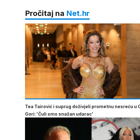
Pročitaj na
Net.hr
Tea Tairović i suprug doživjeli prometnu nesreću u 
Gori: 'Čuli smo snažan udarac'