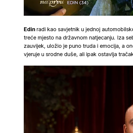
/
Upali
zvuk
Edin
radi kao savjetnik u jednoj automobilsko
treće mjesto na državnom natjecanju. Iza seb
zauvijek, uložio je puno truda i emocija, a o
vjeruje u srodne duše, ali ipak ostavlja trač