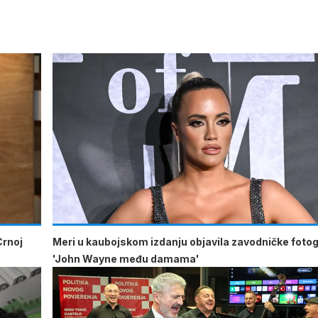
Crnoj
Meri u kaubojskom izdanju objavila zavodničke fotogr
'John Wayne među damama'