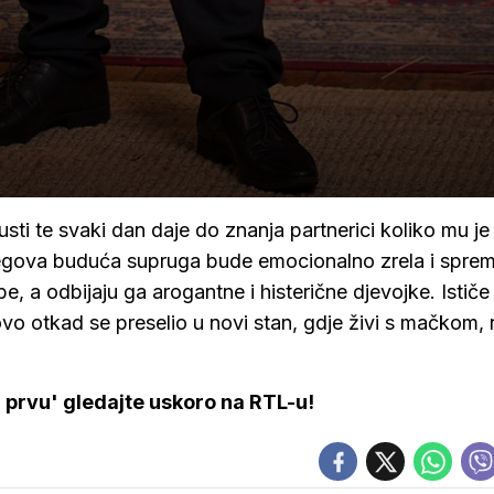
sti te svaki dan daje do znanja partnerici koliko mu j
njegova buduća supruga bude emocionalno zrela i spre
be, a odbijaju ga arogantne i histerične djevojke. Istič
ovo otkad se preselio u novi stan, gdje živi s mačkom,
prvu' gledajte uskoro na RTL-u!