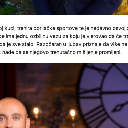
Loaded
:
100.00%
j kući, trenira borilačke sportove te je nedavno osvoji
e ima jednu ozbiljnu vezu za koju je vjerovao da će tra
nda je sve stalo. Razočaran u ljubav priznaje da više ne
ak nade da se njegovo trenutačno mišljenje promijeni.