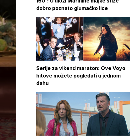
160'! U ulozi Marinine majke stiže
dobro poznato glumačko lice
Serije za vikend maraton: Ove Voyo
hitove možete pogledati u jednom
dahu