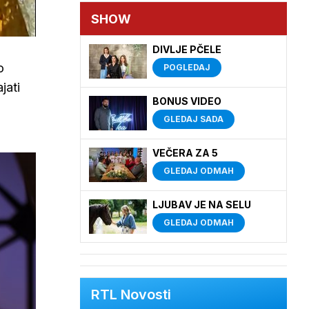
SHOW
DIVLJE PČELE
o
POGLEDAJ
jati
BONUS VIDEO
GLEDAJ SADA
VEČERA ZA 5
GLEDAJ ODMAH
LJUBAV JE NA SELU
GLEDAJ ODMAH
RTL Novosti