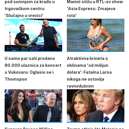
pod sumnjom za krađu u
Mamić stižu u RTL-ov show
trgovačkom centru:
'Asia Express: Zmajeva
'Slučajno u vrećici'
ruta'
U samo par sati prodano
Atraktivna brineta s
80.000 ulaznica za koncert
oblinama 'od milijun
u Vukovaru: Oglasio se i
dolara': Fatalna Larsa
Thomspon
nikoga ne ostavlja
ravnodušnim