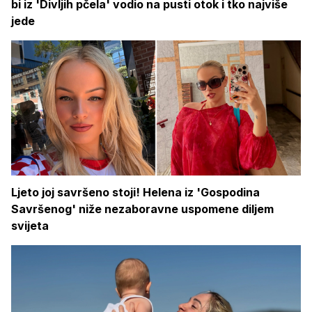
bi iz 'Divljih pčela' vodio na pusti otok i tko najviše
jede
Ljeto joj savršeno stoji! Helena iz 'Gospodina
Savršenog' niže nezaboravne uspomene diljem
svijeta