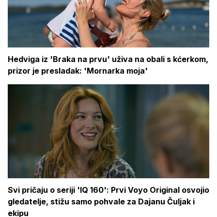
Hedviga iz 'Braka na prvu' uživa na obali s kćerkom,
prizor je presladak: 'Mornarka moja'
Svi pričaju o seriji 'IQ 160': Prvi Voyo Original osvojio
gledatelje, stižu samo pohvale za Dajanu Čuljak i
ekipu