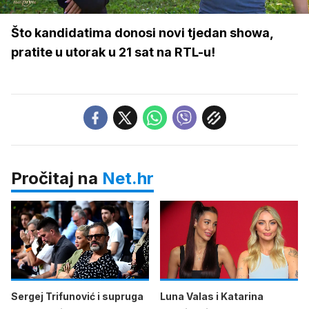
/
Upali
zvuk
Što kandidatima donosi novi tjedan showa,
pratite u utorak u 21 sat na RTL-u!
Pročitaj na
Net.hr
Sergej Trifunović i supruga
Luna Valas i Katarina