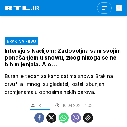
BRAK NA PRVU
Intervju s Nadijom: Zadovoljna sam svojim
ponašanjem u showu, zbog nikoga se ne
bih mijenjala. A o...
Buran je tjedan za kandidatima showa Brak na
prvu", a i mnogi su gledatelji ostali zbunjeni
promjenama u odnosima nekih parova.
RTL
10.04.2020 11:03