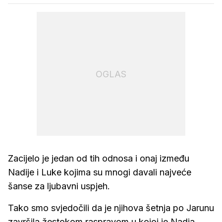
OGLAS
Zacijelo je jedan od tih odnosa i onaj između
Nadije i Luke kojima su mnogi davali najveće
šanse za ljubavni uspjeh.
Tako smo svjedočili da je njihova šetnja po Jarunu
završila žestokom raspravom u kojoj je Nadia