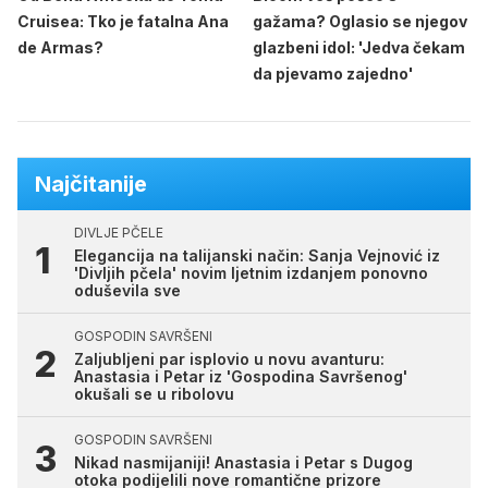
Cruisea: Tko je fatalna Ana
gažama? Oglasio se njegov
de Armas?
glazbeni idol: 'Jedva čekam
da pjevamo zajedno'
Najčitanije
DIVLJE PČELE
Elegancija na talijanski način: Sanja Vejnović iz
'Divljih pčela' novim ljetnim izdanjem ponovno
oduševila sve
GOSPODIN SAVRŠENI
Zaljubljeni par isplovio u novu avanturu:
Anastasia i Petar iz 'Gospodina Savršenog'
okušali se u ribolovu
GOSPODIN SAVRŠENI
Nikad nasmijaniji! Anastasia i Petar s Dugog
otoka podijelili nove romantične prizore