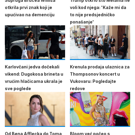
Supruga Brucea Willisa
Trump otkrio što Melania ne
otkrila prvi znak koji je
voli kod njega: 'Kaže mi da
upućivao na demenciju
to nije predsjedničko
ponašanje'
Karlovčani jedva dočekali
Krenula prodaja ulaznica za
vikend: Dugokosa brineta u
Thompsonov koncert u
vrućim hlačicama ukrala je
Vukovaru: Pogledajte
sve poglede
redove
Od Bena Afflecka do Toma
Bloom već počeo s