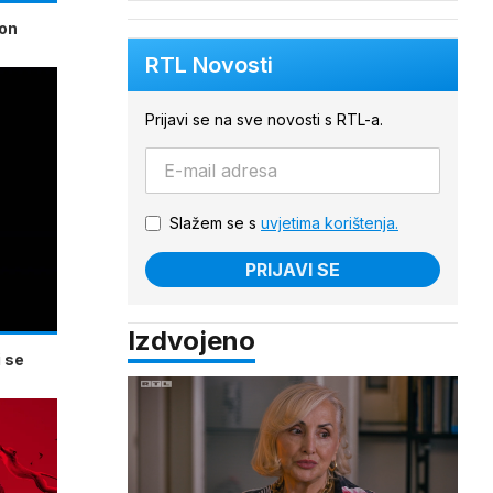
kon
RTL Novosti
Prijavi se na sve novosti s RTL-a.
Slažem se s
uvjetima korištenja.
PRIJAVI SE
Izdvojeno
 se