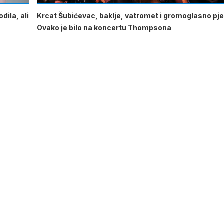
dila, ali
Krcat Šubićevac, baklje, vatromet i gromoglasno pje
Ovako je bilo na koncertu Thompsona