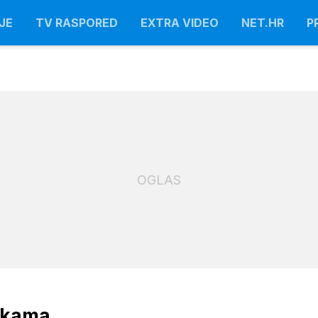
JE
TV RASPORED
EXTRA VIDEO
NET.HR
P
OGLAS
utkama