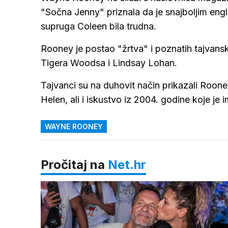
"Sočna Jenny" priznala da je snajboljim e
supruga Coleen bila trudna.
Rooney je postao "žrtva" i poznatih tajvansk
Tigera Woodsa i Lindsay Lohan.
Tajvanci su na duhovit način prikazali Roon
Helen, ali i iskustvo iz 2004. godine koje j
WAYNE ROONEY
Pročitaj na
Net.hr