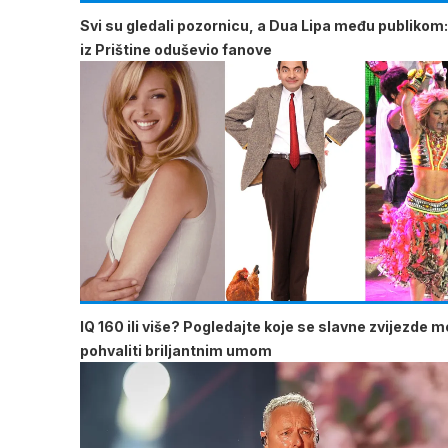
Svi su gledali pozornicu, a Dua Lipa među publikom:
iz Prištine oduševio fanove
IQ 160 ili više? Pogledajte koje se slavne zvijezde 
pohvaliti briljantnim umom