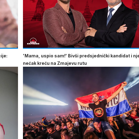
ije:
'Mama, uspio sam!' Bivši predsjednički kandidat i n
nećak kreću na Zmajevu rutu