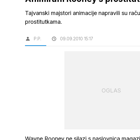
Tajvanski majstori animacije napravili su ra
prostitutkama.
P.P.
09.09.2010 15:17
OGLAS
Wayne Rooney ne silazi s naslovnica magazin