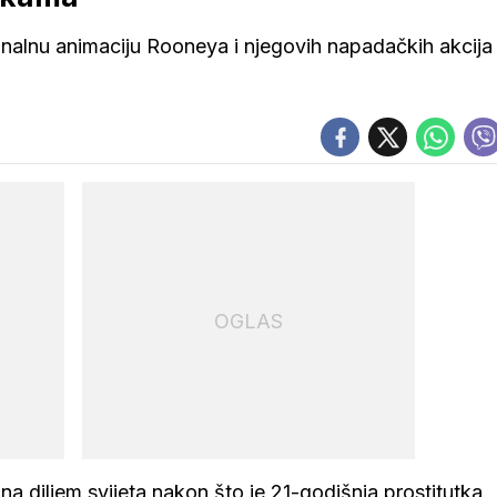
čunalnu animaciju Rooneya i njegovih napadačkih akcija
OGLAS
a diljem svijeta nakon što je 21-godišnja prostitutka