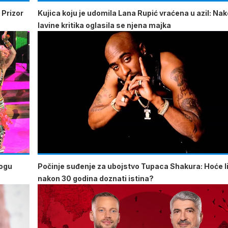
 Prizor
Kujica koju je udomila Lana Rupić vraćena u azil: Na
lavine kritika oglasila se njena majka
mogu
Počinje suđenje za ubojstvo Tupaca Shakura: Hoće li
nakon 30 godina doznati istina?