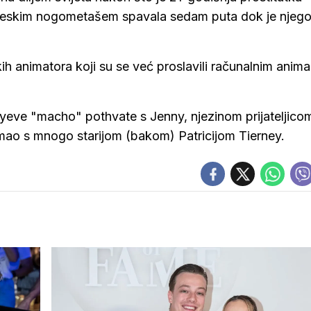
ngleskim nogometašem spavala sedam puta dok je njeg
ih animatora koji su se već proslavili računalnim anim
eyeve "macho" pothvate s Jenny, njezinom prijateljico
e imao s mnogo starijom (bakom) Patricijom Tierney.