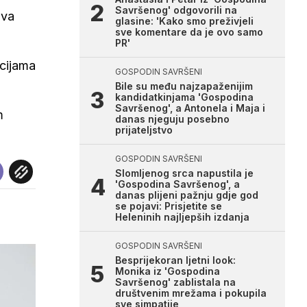
Savršenog' odgovorili na
ova
glasine: 'Kako smo preživjeli
sve komentare da je ovo samo
PR'
acijama
GOSPODIN SAVRŠENI
Bile su među najzapaženijim
kandidatkinjama 'Gospodina
Savršenog', a Antonela i Maja i
m
danas njeguju posebno
prijateljstvo
GOSPODIN SAVRŠENI
Slomljenog srca napustila je
'Gospodina Savršenog', a
danas plijeni pažnju gdje god
se pojavi: Prisjetite se
Heleninih najljepših izdanja
GOSPODIN SAVRŠENI
Besprijekoran ljetni look:
Monika iz 'Gospodina
Savršenog' zablistala na
društvenim mrežama i pokupila
sve simpatije