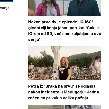
vanje:
Nakon prve dvije epizode 'IQ 160'
gledatelji imaju jasnu poruku: 'Čak i s
IQ-om od 80, već sam zaljubljen u ovu
seriju'
Petra iz 'Braka na prvu' se oglasila
nakon incidenta u Međugorju: Jedna
rečenica privukla veliku pažnju