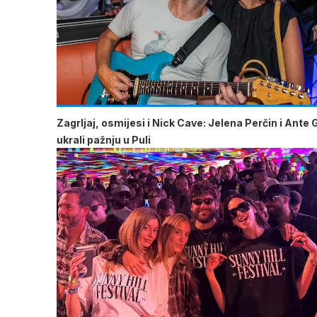
Zagrljaj, osmijesi i Nick Cave: Jelena Perčin i Ante 
ukrali pažnju u Puli