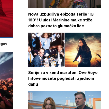
Nova uzbudljiva epizoda serije 'IQ
160'! U ulozi Marinine majke stiže
dobro poznato glumačko lice
jegov
Serije za vikend maraton: Ove Voyo
hitove možete pogledati u jednom
dahu