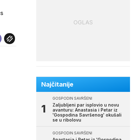
 s
OGLAS
Najčitanije
GOSPODIN SAVRŠENI
Zaljubljeni par isplovio u novu
avanturu: Anastasia i Petar iz
'Gospodina Savršenog' okušali
se u ribolovu
GOSPODIN SAVRŠENI
Anastasia i Petar iz 'Gospodina