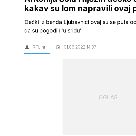
kakav su lom napravili ovaj 
Dečki iz benda Ljubavnici ovaj su se puta odl
da su pogodili 'u sridu'.
RTL.hr
01.06.2022 14:07
OGLAS