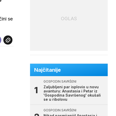
OGLAS
čini se
Najčitanije
GOSPODIN SAVRŠENI
Zaljubljeni par isplovio u novu
avanturu: Anastasia i Petar iz
'Gospodina Savršenog' okušali
se u ribolovu
GOSPODIN SAVRŠENI
Nikad nasmijaniji! Anastasia i