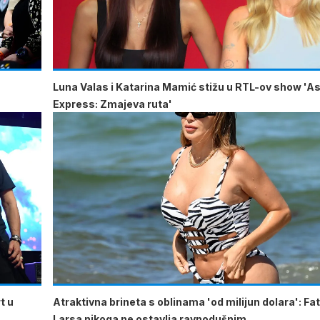
u
Luna Valas i Katarina Mamić stižu u RTL-ov show 'As
Express: Zmajeva ruta'
t u
Atraktivna brineta s oblinama 'od milijun dolara': Fa
Larsa nikoga ne ostavlja ravnodušnim