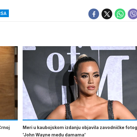
RSA
Crnoj
Meri u kaubojskom izdanju objavila zavodničke fotogr
'John Wayne među damama'