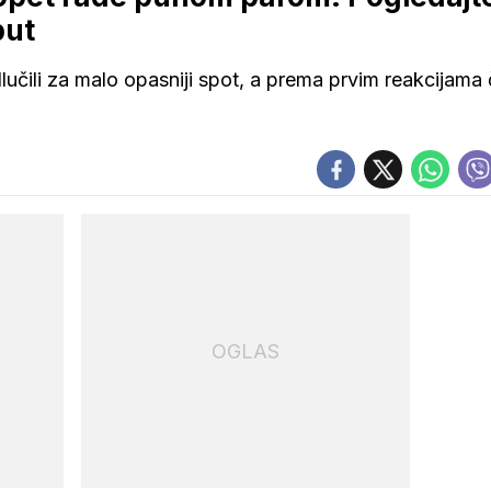
put
učili za malo opasniji spot, a prema prvim reakcijama 
OGLAS