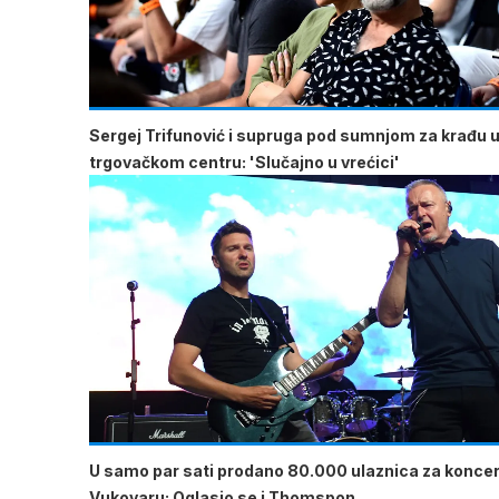
Sergej Trifunović i supruga pod sumnjom za krađu 
trgovačkom centru: 'Slučajno u vrećici'
U samo par sati prodano 80.000 ulaznica za koncer
Vukovaru: Oglasio se i Thomspon