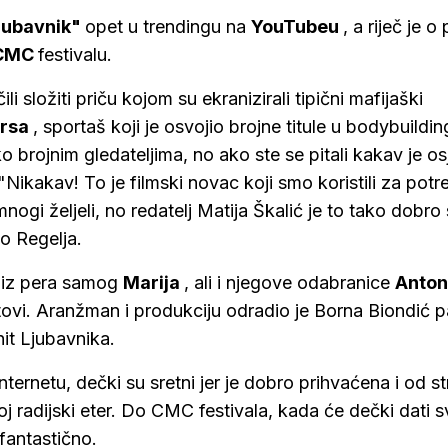
ljubavnik"
opet u trendingu na
YouTubeu
, a riječ je o
CMC
festivalu.
i složiti priču kojom su ekranizirali tipični mafijaški
Ursa
, sportaš koji je osvojio brojne titule u bodybuildin
o brojnim gledateljima, no ako ste se pitali kakav je os
Nikakav! To je filmski novac koji smo koristili za potr
nogi željeli, no redatelj Matija Škalić je to tako dobro
io Regelja.
la iz pera samog
Marija
, ali i njegove odabranice
Anton
itovi. Aranžman i produkciju odradio je Borna Biondić p
it Ljubavnika.
nternetu, dečki su sretni jer je dobro prihvaćena i od s
voj radijski eter. Do CMC festivala, kada će dečki dati 
 fantastično.