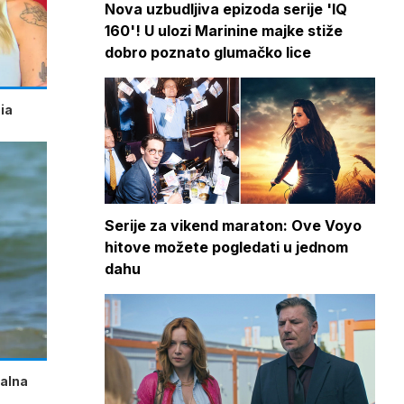
Nova uzbudljiva epizoda serije 'IQ
160'! U ulozi Marinine majke stiže
dobro poznato glumačko lice
ia
Serije za vikend maraton: Ove Voyo
hitove možete pogledati u jednom
dahu
talna