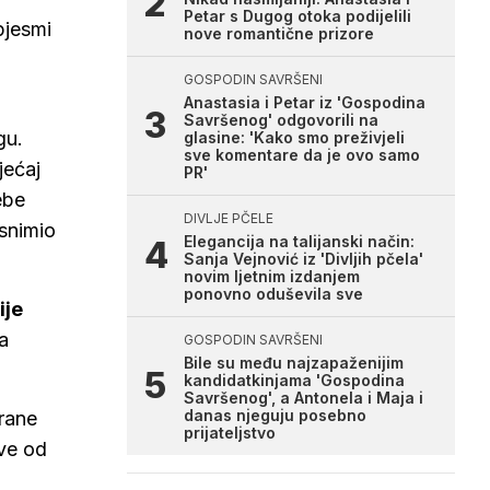
Petar s Dugog otoka podijelili
 pjesmi
nove romantične prizore
GOSPODIN SAVRŠENI
Anastasia i Petar iz 'Gospodina
Savršenog' odgovorili na
gu.
glasine: 'Kako smo preživjeli
sve komentare da je ovo samo
jećaj
PR'
ebe
DIVLJE PČELE
 snimio
Elegancija na talijanski način:
Sanja Vejnović iz 'Divljih pčela'
novim ljetnim izdanjem
ponovno oduševila sve
ije
a
GOSPODIN SAVRŠENI
Bile su među najzapaženijim
kandidatkinjama 'Gospodina
Savršenog', a Antonela i Maja i
danas njeguju posebno
trane
prijateljstvo
sve od