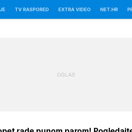
JE
TV RASPORED
EXTRA VIDEO
NET.HR
P
OGLAS
o opet rade punom parom! Pogledajt