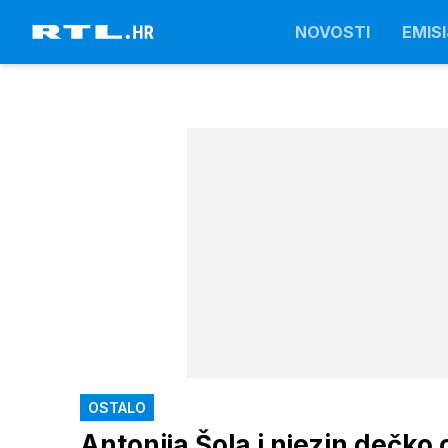
NOVOSTI
EMISI
OSTALO
Antonija Šola i njezin dečk