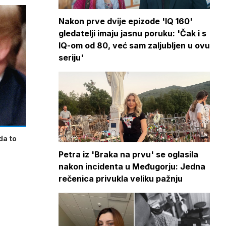
Nakon prve dvije epizode 'IQ 160'
gledatelji imaju jasnu poruku: 'Čak i s
IQ-om od 80, već sam zaljubljen u ovu
seriju'
da to
Petra iz 'Braka na prvu' se oglasila
nakon incidenta u Međugorju: Jedna
rečenica privukla veliku pažnju