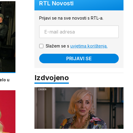
RTL Novosti
Prijavi se na sve novosti s RTL-a.
Slažem se s
uvjetima korištenja.
PRIJAVI SE
Izdvojeno
elo u