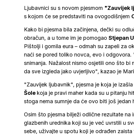
Ljubavnici su s novom pjesmom
"Zauvijek 
s kojom će se predstaviti na ovogodišnjem
Kako bi pjesma bila začinjena, dečki su odlučil
obračun, a u tome im je pomogao
Stjepan 
Pištolji i gomila eura – odmah su zapeli za ok
naći se pored toliko novca, evo i odgovora. "
snimanja. Nažalost nismo osjetili ono što bi m
da sve izgleda jako uvjerljivo", kazao je Mar
"Zauvijek ljubavnik", pjesma je koja je izaš
Šole
koja je pravi maher kada su u pitanju h
stoga nema sumnje da će ovo biti još jedan h
Osim što pjesma bilježi odlične rezultate na i
glazbenih urednika koji su je već uvrstili u s
sebe, uživajte u spotu koji je odrađen zaista