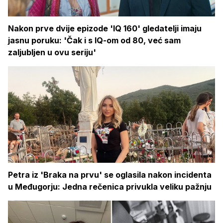
Nakon prve dvije epizode 'IQ 160' gledatelji imaju
jasnu poruku: 'Čak i s IQ-om od 80, već sam
zaljubljen u ovu seriju'
Petra iz 'Braka na prvu' se oglasila nakon incidenta
u Međugorju: Jedna rečenica privukla veliku pažnju