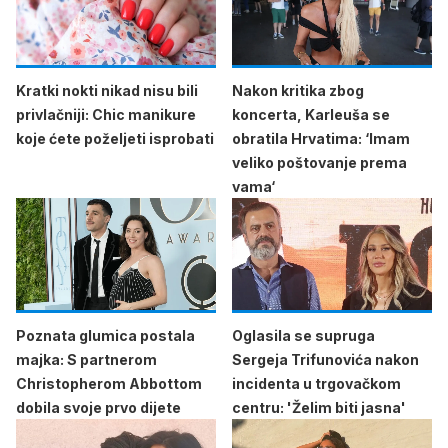
Kratki nokti nikad nisu bili
Nakon kritika zbog
privlačniji: Chic manikure
koncerta, Karleuša se
koje ćete poželjeti isprobati
obratila Hrvatima: ‘Imam
veliko poštovanje prema
vama‘
Poznata glumica postala
Oglasila se supruga
majka: S partnerom
Sergeja Trifunovića nakon
Christopherom Abbottom
incidenta u trgovačkom
dobila svoje prvo dijete
centru: 'Želim biti jasna'