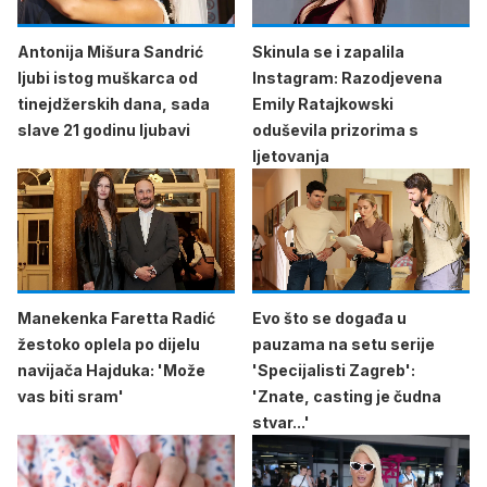
Antonija Mišura Sandrić
Skinula se i zapalila
ljubi istog muškarca od
Instagram: Razodjevena
tinejdžerskih dana, sada
Emily Ratajkowski
slave 21 godinu ljubavi
oduševila prizorima s
ljetovanja
Manekenka Faretta Radić
Evo što se događa u
žestoko oplela po dijelu
pauzama na setu serije
navijača Hajduka: 'Može
'Specijalisti Zagreb':
vas biti sram'
'Znate, casting je čudna
stvar...'