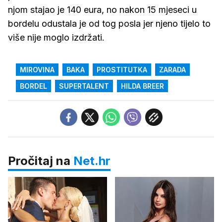
njom stajao je 140 eura, no nakon 15 mjeseci u
bordelu odustala je od tog posla jer njeno tijelo to
više nije moglo izdržati.
MIROVINA
BAKA
PROSTITUTKA
ZARADA
BORDEL
SUPERTALENT
HILDA BREER
Pročitaj na
Net.hr