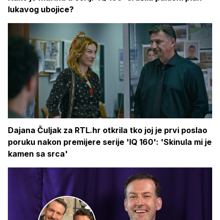
lukavog ubojice?
Dajana Čuljak za RTL.hr otkrila tko joj je prvi poslao
poruku nakon premijere serije 'IQ 160': 'Skinula mi je
kamen sa srca'