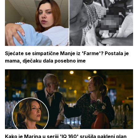
Sjećate se simpatične Manje iz 'Farme'? Postala je
mama, dječaku dala posebno ime
Kako je Marina u seriji 'IQ 160' srušila pakleni plan