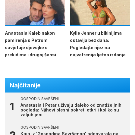
Anastasia Kaleb nakon
Kylie Jenner u bikinijima
pomirenja s Petrom
ostavlja bez daha:
savjetuje djevojke o
Pogledajte njezina
prekidima i drugoj šansi
najvatrenija ljetna izdanja
Najčitanije
GOSPODIN SAVRŠENI
Anastasia i Petar uživaju daleko od znatiželjnih
pogleda: Njihovi plesni pokreti otkrili koliko su
zaljubljeni
GOSPODIN SAVRŠENI
Kaja iz 'Gospodina Savršenog' odgovarala na