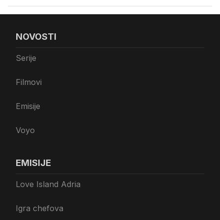
NOVOSTI
Serije
Filmovi
Emisije
Voyo
EMISIJE
Love Island Adria
Igra chefova