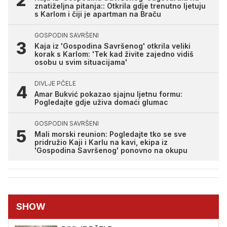
znatiželjna pitanja:: Otkrila gdje trenutno ljetuju
s Karlom i čiji je apartman na Braču
GOSPODIN SAVRŠENI
Kaja iz 'Gospodina Savršenog' otkrila veliki
korak s Karlom: 'Tek kad živite zajedno vidiš
osobu u svim situacijama'
DIVLJE PČELE
Amar Bukvić pokazao sjajnu ljetnu formu:
Pogledajte gdje uživa domaći glumac
GOSPODIN SAVRŠENI
Mali morski reunion: Pogledajte tko se sve
pridružio Kaji i Karlu na kavi, ekipa iz
'Gospodina Savršenog' ponovno na okupu
SHOW