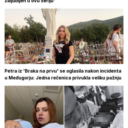
zaljubljen u ovu seriju'
Petra iz 'Braka na prvu' se oglasila nakon incidenta
u Međugorju: Jedna rečenica privukla veliku pažnju