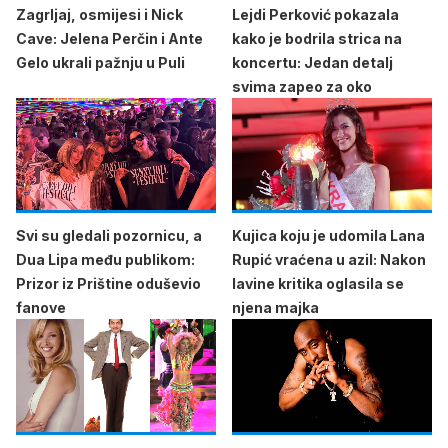
Zagrljaj, osmijesi i Nick
Lejdi Perković pokazala
Cave: Jelena Perčin i Ante
kako je bodrila strica na
Gelo ukrali pažnju u Puli
koncertu: Jedan detalj
svima zapeo za oko
Svi su gledali pozornicu, a
Kujica koju je udomila Lana
Dua Lipa među publikom:
Rupić vraćena u azil: Nakon
Prizor iz Prištine oduševio
lavine kritika oglasila se
fanove
njena majka