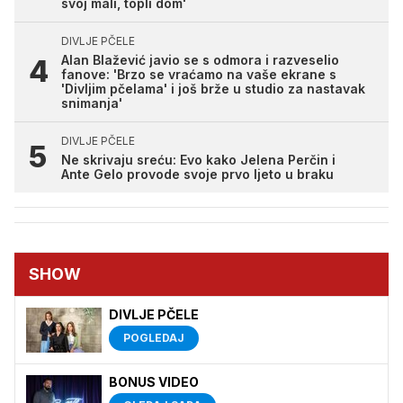
svoj mali, topli dom'
DIVLJE PČELE
Alan Blažević javio se s odmora i razveselio
fanove: 'Brzo se vraćamo na vaše ekrane s
'Divljim pčelama' i još brže u studio za nastavak
snimanja'
DIVLJE PČELE
Ne skrivaju sreću: Evo kako Jelena Perčin i
Ante Gelo provode svoje prvo ljeto u braku
SHOW
DIVLJE PČELE
POGLEDAJ
BONUS VIDEO