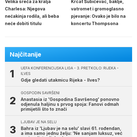
Velika sreća za kralja
Krcat Šubićevac, baklje,
Charlesa: Njegova
vatromet i gromoglasno
nećakinja rodila, ali beba
pjevanje: Ovako je bilo na
neće dobiti titulu
koncertu Thompsona
Najčitanije
UEFA KONFERENCIJSKA LIGA - 3. PRETKOLO: RIJEKA -
ILVES
Gdje gledati utakmicu Rijeka - Ilves?
GOSPODIN SAVRŠENI
Anastasia iz 'Gospodina Savršenog' ponovno
odjenula haljinu s prvog spoja: Fanovi odmah
primijetili što to znači
LJUBAV JE NA SELU
Bahra iz 'Ljubav je na selu' slavi 61. rođendan,
a ima samo jednu želju: 'Ne sanjam luksuz, već