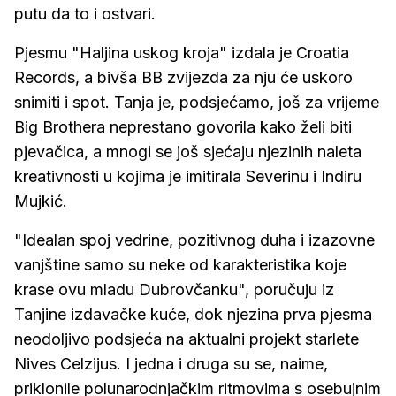
putu da to i ostvari.
Pjesmu "Haljina uskog kroja" izdala je Croatia
Records, a bivša BB zvijezda za nju će uskoro
snimiti i spot. Tanja je, podsjećamo, još za vrijeme
Big Brothera neprestano govorila kako želi biti
pjevačica, a mnogi se još sjećaju njezinih naleta
kreativnosti u kojima je imitirala Severinu i Indiru
Mujkić.
"Idealan spoj vedrine, pozitivnog duha i izazovne
vanjštine samo su neke od karakteristika koje
krase ovu mladu Dubrovčanku", poručuju iz
Tanjine izdavačke kuće, dok njezina prva pjesma
neodoljivo podsjeća na aktualni projekt starlete
Nives Celzijus. I jedna i druga su se, naime,
priklonile polunarodnjačkim ritmovima s osebujnim