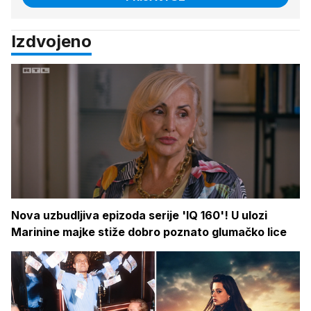
Izdvojeno
Nova uzbudljiva epizoda serije 'IQ 160'! U ulozi
Marinine majke stiže dobro poznato glumačko lice