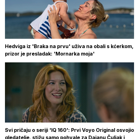
Hedviga iz 'Braka na prvu' uživa na obali s kćerkom,
prizor je presladak: 'Mornarka moja'
Svi pričaju o seriji 'IQ 160': Prvi Voyo Original osvojio
gledatelje, stižu samo pohvale za Dajanu Čuljak i