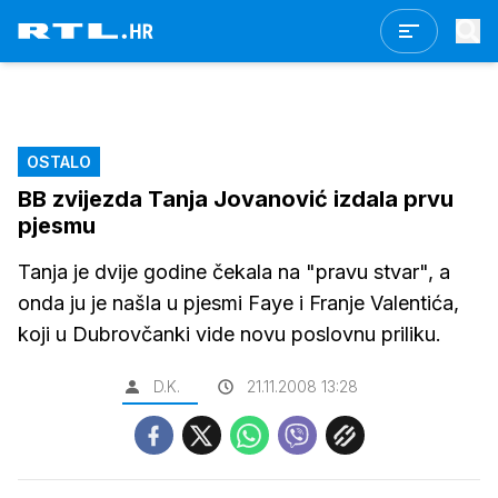
OSTALO
BB zvijezda Tanja Jovanović izdala prvu
pjesmu
Tanja je dvije godine čekala na "pravu stvar", a
onda ju je našla u pjesmi Faye i Franje Valentića,
koji u Dubrovčanki vide novu poslovnu priliku.
D.K.
21.11.2008 13:28