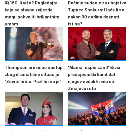
IQ 160 ili više? Pogledajte
Počinje suđenje za ubojstvo
koje se slavne zvijezde
Tupaca Shakura: Hoće li se
mogu pohvaliti briljantnim
nakon 30 godina doznati
umom
istina?
Thompson prekinuo nastup
'Mama, uspio sam!' Bivši
zbog dramatične situacije:
predsjednički kandidat i
'Zovite hitnu. Pozlilo mu je'
njegov nećak kreću na
Zmajevu rutu