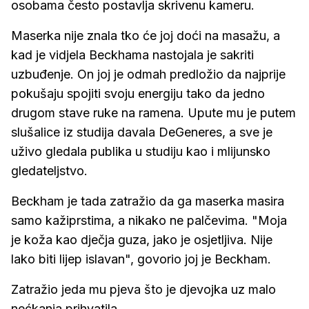
osobama često postavlja skrivenu kameru.
Maserka nije znala tko će joj doći na masažu, a
kad je vidjela Beckhama nastojala je sakriti
uzbuđenje. On joj je odmah predložio da najprije
pokušaju spojiti svoju energiju tako da jedno
drugom stave ruke na ramena. Upute mu je putem
slušalice iz studija davala DeGeneres, a sve je
uživo gledala publika u studiju kao i mlijunsko
gledateljstvo.
Beckham je tada zatražio da ga maserka masira
samo kažiprstima, a nikako ne palčevima. "Moja
je koža kao dječja guza, jako je osjetljiva. Nije
lako biti lijep islavan", govorio joj je Beckham.
Zatražio jeda mu pjeva što je djevojka uz malo
nećkanja prihvatila.