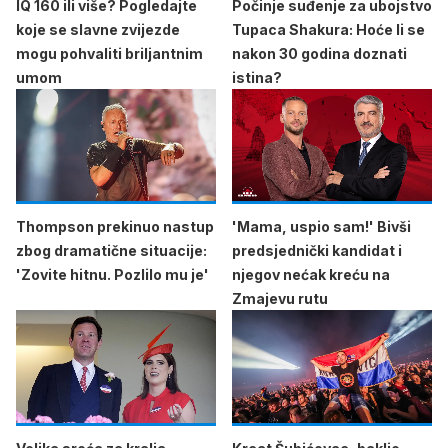
IQ 160 ili više? Pogledajte
Počinje suđenje za ubojstvo
koje se slavne zvijezde
Tupaca Shakura: Hoće li se
mogu pohvaliti briljantnim
nakon 30 godina doznati
umom
istina?
Thompson prekinuo nastup
'Mama, uspio sam!' Bivši
zbog dramatične situacije:
predsjednički kandidat i
'Zovite hitnu. Pozlilo mu je'
njegov nećak kreću na
Zmajevu rutu