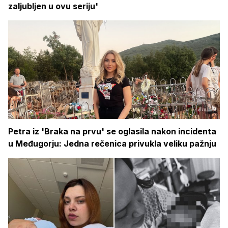
zaljubljen u ovu seriju'
Petra iz 'Braka na prvu' se oglasila nakon incidenta
u Međugorju: Jedna rečenica privukla veliku pažnju