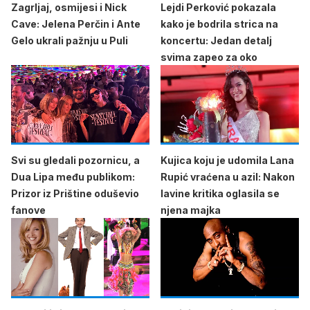
Zagrljaj, osmijesi i Nick
Lejdi Perković pokazala
Cave: Jelena Perčin i Ante
kako je bodrila strica na
Gelo ukrali pažnju u Puli
koncertu: Jedan detalj
svima zapeo za oko
Svi su gledali pozornicu, a
Kujica koju je udomila Lana
Dua Lipa među publikom:
Rupić vraćena u azil: Nakon
Prizor iz Prištine oduševio
lavine kritika oglasila se
fanove
njena majka