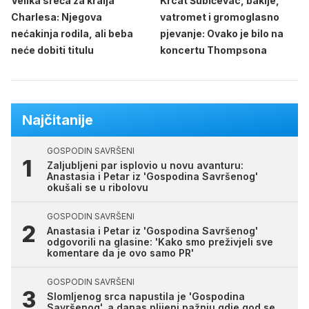
Velika sreća za kralja
Krcat Šubićevac, baklje,
Charlesa: Njegova
vatromet i gromoglasno
nećakinja rodila, ali beba
pjevanje: Ovako je bilo na
neće dobiti titulu
koncertu Thompsona
Najčitanije
GOSPODIN SAVRŠENI
Zaljubljeni par isplovio u novu avanturu:
Anastasia i Petar iz 'Gospodina Savršenog'
okušali se u ribolovu
GOSPODIN SAVRŠENI
Anastasia i Petar iz 'Gospodina Savršenog'
odgovorili na glasine: 'Kako smo preživjeli sve
komentare da je ovo samo PR'
GOSPODIN SAVRŠENI
Slomljenog srca napustila je 'Gospodina
Savršenog', a danas plijeni pažnju gdje god se