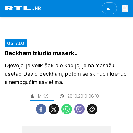
OSTALO
Beckham izludio maserku
Djevojci je velik šok bio kad joj je na masažu
ušetao David Beckham, potom se skinuo i krenuo
s nemogućim savjetima.
M.K.S.
28.10.2010 08:10