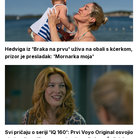
Hedviga iz 'Braka na prvu' uživa na obali s kćerkom,
prizor je presladak: 'Mornarka moja'
Svi pričaju o seriji 'IQ 160': Prvi Voyo Original osvojio