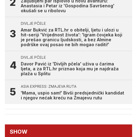
Zaljubljeni par isplovio u novu avanturu:
Anastasia i Petar iz 'Gospodina Savršenog'
okušali se u ribolovu
DIVLJE PČELE
Amar Bukvić za RTL.hr o obitelji, ljetu i ulozi u
hit-seriji 'Vrijednost života': 'Igram čovjeka koji
je prešao granicu ljudskosti, a bez Almine
podrške ovaj posao ne bih mogao raditi!'
DIVLJE PČELE
Davor Pavić iz 'Divljih pčela' uživa u čarima
ljeta, a za RTL.hr priznao koja mu je najdraža
plaža u Splitu
ASIA EXPRESS: ZMAJEVA RUTA
'Mama, uspio sam!' Bivši predsjednički kandidat
i njegov nećak kreću na Zmajevu rutu
SHOW