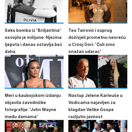
Seks bomba iz 'Briljantina'
Tea Tairović i suprug
osvojila je milijune: Njezina
doživjeli prometnu nesreću
ljepota i danas ostavlja bez
u Crnoj Gori: 'Čuli smo
daha
snažan udarac'
Meri u kaubojskom izdanju
Nastup Jelene Karleuše u
objavila zavodničke
Vodicama najavljen za
fotografije: 'John Wayne
blagdan Velike Gospe
među damama'
razljutio javnost