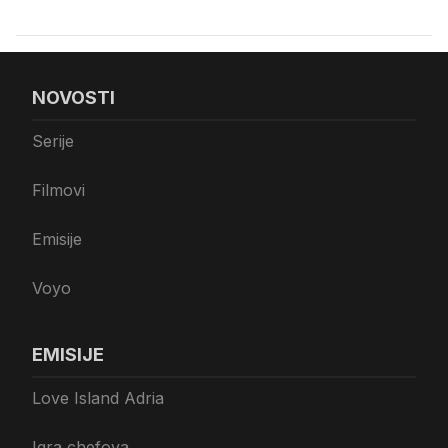
NOVOSTI
Serije
Filmovi
Emisije
Voyo
EMISIJE
Love Island Adria
Igra chefova