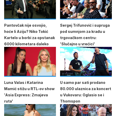
Pantovčak nije osvojio,
Sergej Trifunović i supruga
hoće li Aziju? Niko Tokić
pod sumnjom za krađu u
Kartelo u borbi za opstanak
trgovačkom centru:
6000 kilometara daleko
'Slučajno u vrećici'
Luna Valas i Katarina
U samo par sati prodano
Mamić stižu u RTL-ov show
80.000 ulaznica za koncert
'Asia Express: Zmajeva
u Vukovaru: Oglasio se i
ruta'
Thomspon