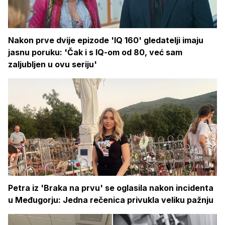
Nakon prve dvije epizode 'IQ 160' gledatelji imaju
jasnu poruku: 'Čak i s IQ-om od 80, već sam
zaljubljen u ovu seriju'
Petra iz 'Braka na prvu' se oglasila nakon incidenta
u Međugorju: Jedna rečenica privukla veliku pažnju