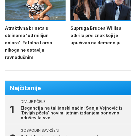
Atraktivna brineta s
Supruga Brucea Willisa
oblinama 'od milijun
otkrila prvi znak koji je
dolara': Fatalna Larsa
upućivao na demenciju
nikoga ne ostavlja
ravnodušnim
Najčitanije
DIVLJE PČELE
Elegancija na talijanski način: Sanja Vejnović iz
'Divljih pčela' novim ljetnim izdanjem ponovno
oduševila sve
GOSPODIN SAVRŠENI