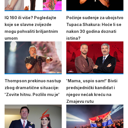
IQ 160 ili više? Pogledajte
Počinje suđenje za ubojstvo
koje se slavne zvijezde
Tupaca Shakura: Hoće li se
mogu pohvaliti briljantnim
nakon 30 godina doznati
umom
istina?
Thompson prekinuo nastup
'Mama, uspio sam!' Bivši
zbog dramatične situacije:
predsjednički kandidat i
'Zovite hitnu. Pozlilo mu je'
njegov nećak kreću na
Zmajevu rutu