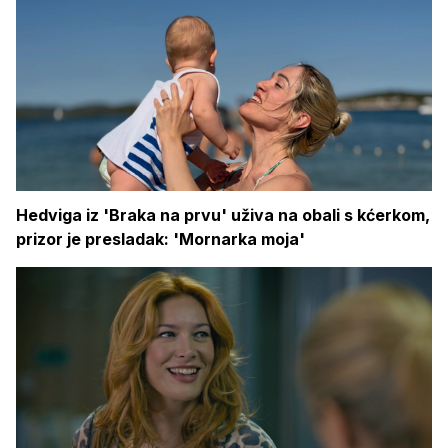
Hedviga iz 'Braka na prvu' uživa na obali s kćerkom,
prizor je presladak: 'Mornarka moja'