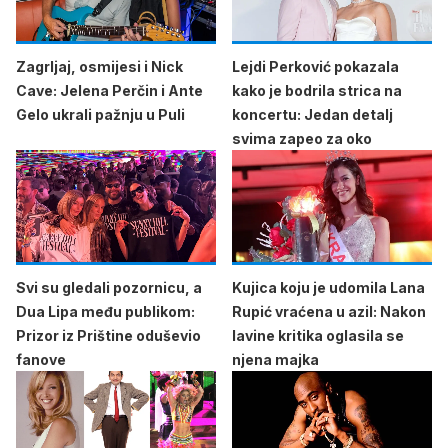
Zagrljaj, osmijesi i Nick
Lejdi Perković pokazala
Cave: Jelena Perčin i Ante
kako je bodrila strica na
Gelo ukrali pažnju u Puli
koncertu: Jedan detalj
svima zapeo za oko
Svi su gledali pozornicu, a
Kujica koju je udomila Lana
Dua Lipa među publikom:
Rupić vraćena u azil: Nakon
Prizor iz Prištine oduševio
lavine kritika oglasila se
fanove
njena majka