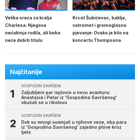
Velika sreća za kralja
Krcat Šubićevac, baklje,
Charlesa: Njegova
vatromet i gromoglasno
nećakinja rodila, ali beba
pjevanje: Ovako je bilo na
neće dobiti titulu
koncertu Thompsona
Najčitanije
GOSPODIN SAVRŠENI
Zaljubljeni par isplovio u novu avanturu:
Anastasia i Petar iz 'Gospodina Savršenog'
okušali se u ribolovu
GOSPODIN SAVRŠENI
Dok su mnogi sumnjali u njihove veze, oba para
iz 'Gospodina Savršenog' zajedno plove kroz
ljeto