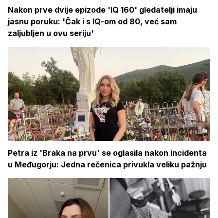
Nakon prve dvije epizode 'IQ 160' gledatelji imaju
jasnu poruku: 'Čak i s IQ-om od 80, već sam
zaljubljen u ovu seriju'
Petra iz 'Braka na prvu' se oglasila nakon incidenta
u Međugorju: Jedna rečenica privukla veliku pažnju