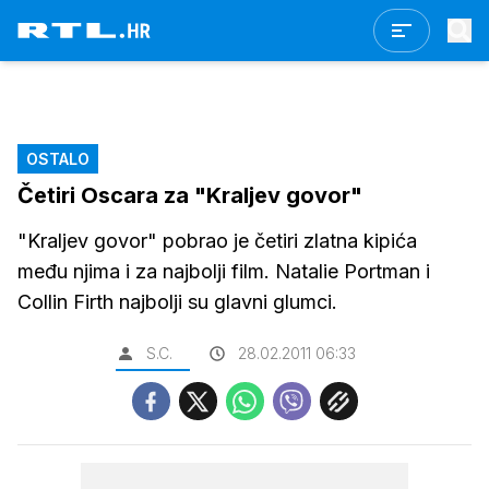
OSTALO
Četiri Oscara za "Kraljev govor"
"Kraljev govor" pobrao je četiri zlatna kipića
među njima i za najbolji film. Natalie Portman i
Collin Firth najbolji su glavni glumci.
S.C.
28.02.2011 06:33