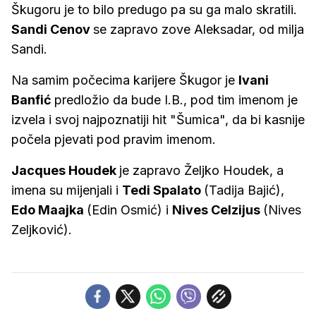
Škugoru je to bilo predugo pa su ga malo skratili.
Sandi Cenov
se zapravo zove Aleksadar, od milja
Sandi.
Na samim počecima karijere Škugor je
Ivani
Banfić
predložio da bude I.B., pod tim imenom je
izvela i svoj najpoznatiji hit "Šumica", da bi kasnije
počela pjevati pod pravim imenom.
Jacques Houdek
je zapravo Željko Houdek, a
imena su mijenjali i
Tedi Spalato
(Tadija Bajić),
Edo Maajka
(Edin Osmić) i
Nives Celzijus
(Nives
Zeljković).