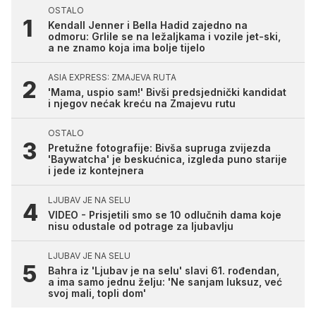
OSTALO
Kendall Jenner i Bella Hadid zajedno na
odmoru: Grlile se na ležaljkama i vozile jet-ski,
a ne znamo koja ima bolje tijelo
ASIA EXPRESS: ZMAJEVA RUTA
'Mama, uspio sam!' Bivši predsjednički kandidat
i njegov nećak kreću na Zmajevu rutu
OSTALO
Pretužne fotografije: Bivša supruga zvijezda
'Baywatcha' je beskućnica, izgleda puno starije
i jede iz kontejnera
LJUBAV JE NA SELU
VIDEO - Prisjetili smo se 10 odlučnih dama koje
nisu odustale od potrage za ljubavlju
LJUBAV JE NA SELU
Bahra iz 'Ljubav je na selu' slavi 61. rođendan,
a ima samo jednu želju: 'Ne sanjam luksuz, već
svoj mali, topli dom'