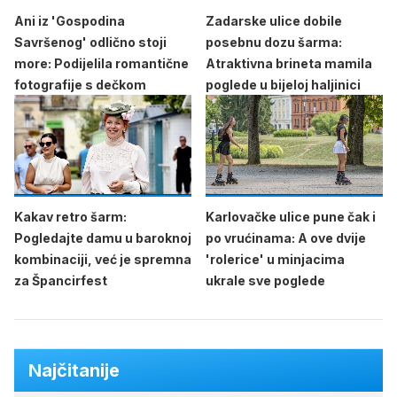
Ani iz 'Gospodina
Zadarske ulice dobile
Savršenog' odlično stoji
posebnu dozu šarma:
more: Podijelila romantične
Atraktivna brineta mamila
fotografije s dečkom
poglede u bijeloj haljinici
Kakav retro šarm:
Karlovačke ulice pune čak i
Pogledajte damu u baroknoj
po vrućinama: A ove dvije
kombinaciji, već je spremna
'rolerice' u minjacima
za Špancirfest
ukrale sve poglede
Najčitanije