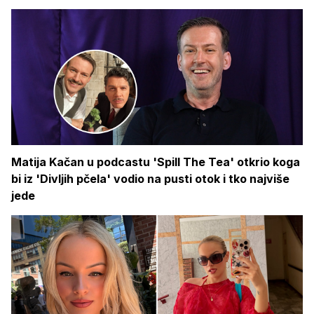
Matija Kačan u podcastu 'Spill The Tea' otkrio koga
bi iz 'Divljih pčela' vodio na pusti otok i tko najviše
jede