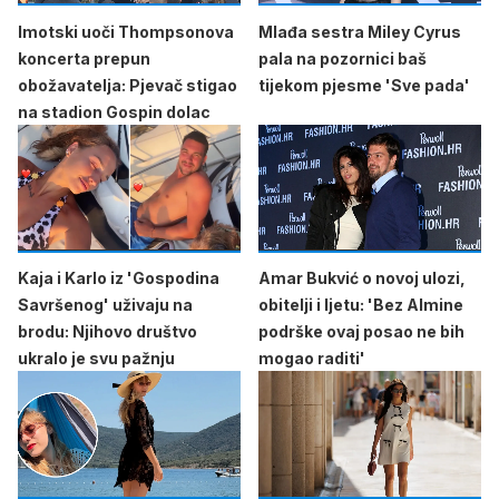
Imotski uoči Thompsonova
Mlađa sestra Miley Cyrus
koncerta prepun
pala na pozornici baš
obožavatelja: Pjevač stigao
tijekom pjesme 'Sve pada'
na stadion Gospin dolac
Kaja i Karlo iz 'Gospodina
Amar Bukvić o novoj ulozi,
Savršenog' uživaju na
obitelji i ljetu: 'Bez Almine
brodu: Njihovo društvo
podrške ovaj posao ne bih
ukralo je svu pažnju
mogao raditi'