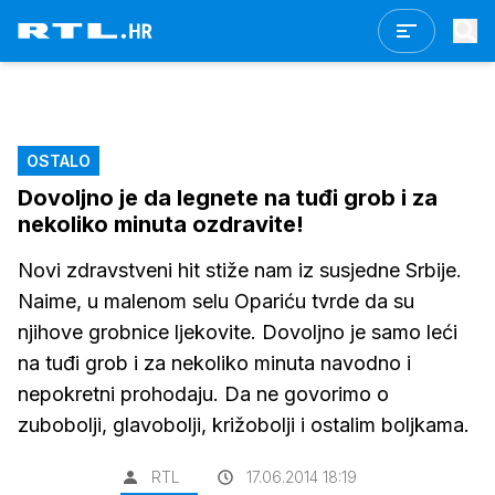
OSTALO
Dovoljno je da legnete na tuđi grob i za
nekoliko minuta ozdravite!
Novi zdravstveni hit stiže nam iz susjedne Srbije.
Naime, u malenom selu Opariću tvrde da su
njihove grobnice ljekovite. Dovoljno je samo leći
na tuđi grob i za nekoliko minuta navodno i
nepokretni prohodaju. Da ne govorimo o
zubobolji, glavobolji, križobolji i ostalim boljkama.
RTL
17.06.2014 18:19