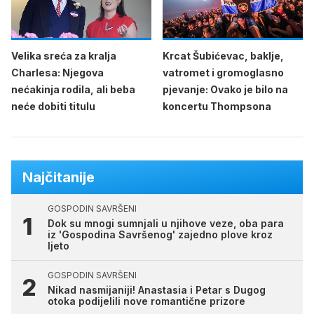
Velika sreća za kralja
Krcat Šubićevac, baklje,
Charlesa: Njegova
vatromet i gromoglasno
nećakinja rodila, ali beba
pjevanje: Ovako je bilo na
neće dobiti titulu
koncertu Thompsona
Najčitanije
GOSPODIN SAVRŠENI
Dok su mnogi sumnjali u njihove veze, oba para
iz 'Gospodina Savršenog' zajedno plove kroz
ljeto
GOSPODIN SAVRŠENI
Nikad nasmijaniji! Anastasia i Petar s Dugog
otoka podijelili nove romantične prizore