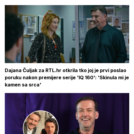
Dajana Čuljak za RTL.hr otkrila tko joj je prvi poslao
poruku nakon premijere serije 'IQ 160': 'Skinula mi je
kamen sa srca'