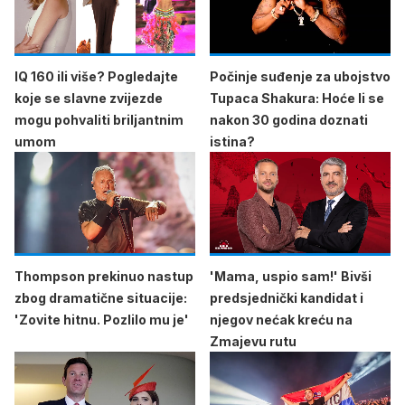
IQ 160 ili više? Pogledajte
Počinje suđenje za ubojstvo
koje se slavne zvijezde
Tupaca Shakura: Hoće li se
mogu pohvaliti briljantnim
nakon 30 godina doznati
umom
istina?
Thompson prekinuo nastup
'Mama, uspio sam!' Bivši
zbog dramatične situacije:
predsjednički kandidat i
'Zovite hitnu. Pozlilo mu je'
njegov nećak kreću na
Zmajevu rutu