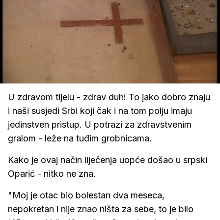
Loaded
:
24.63%
/
Upali
zvuk
U zdravom tijelu - zdrav duh! To jako dobro znaju
i naši susjedi Srbi koji čak i na tom polju imaju
jedinstven pristup. U potrazi za zdravstvenim
gralom - leže na tuđim grobnicama.
Kako je ovaj način liječenja uopće došao u srpski
Oparić - nitko ne zna.
"Moj je otac bio bolestan dva meseca,
nepokretan i nije znao ništa za sebe, to je bilo