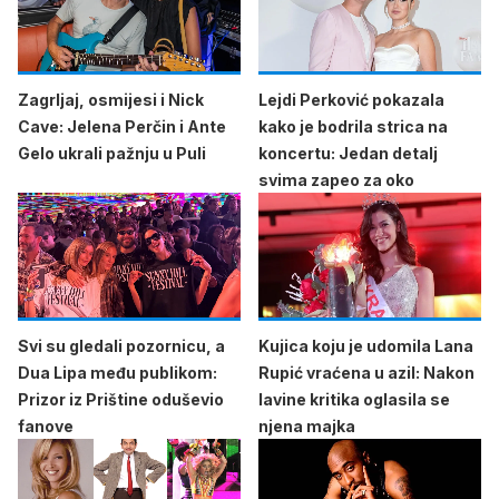
Zagrljaj, osmijesi i Nick
Lejdi Perković pokazala
Cave: Jelena Perčin i Ante
kako je bodrila strica na
Gelo ukrali pažnju u Puli
koncertu: Jedan detalj
svima zapeo za oko
Svi su gledali pozornicu, a
Kujica koju je udomila Lana
Dua Lipa među publikom:
Rupić vraćena u azil: Nakon
Prizor iz Prištine oduševio
lavine kritika oglasila se
fanove
njena majka