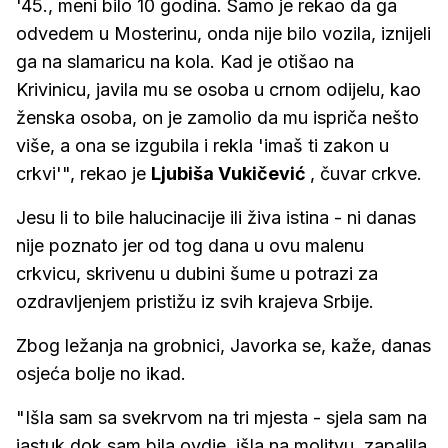
'45., meni bilo 10 godina. Samo je rekao da ga
odvedem u Mosterinu, onda nije bilo vozila, iznijeli
ga na slamaricu na kola. Kad je otišao na
Krivinicu, javila mu se osoba u crnom odijelu, kao
ženska osoba, on je zamolio da mu ispriča nešto
više, a ona se izgubila i rekla 'imaš ti zakon u
crkvi'", rekao je
Ljubiša Vukičević
, čuvar crkve.
Jesu li to bile halucinacije ili živa istina - ni danas
nije poznato jer od tog dana u ovu malenu
crkvicu, skrivenu u dubini šume u potrazi za
ozdravljenjem pristižu iz svih krajeva Srbije.
Zbog ležanja na grobnici, Javorka se, kaže, danas
osjeća bolje no ikad.
"Išla sam sa svekrvom na tri mjesta - sjela sam na
jastuk dok sam bila ovdje, išla na molitvu, zapalila