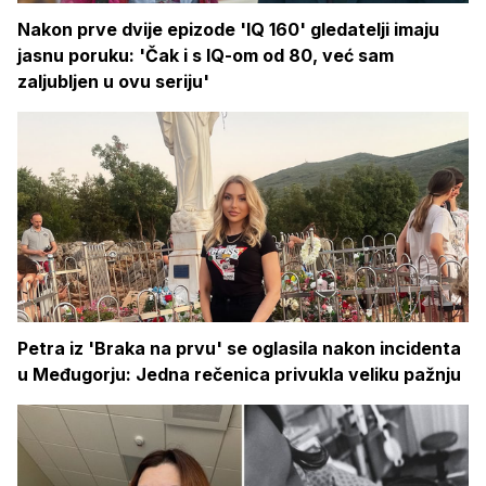
Nakon prve dvije epizode 'IQ 160' gledatelji imaju
jasnu poruku: 'Čak i s IQ-om od 80, već sam
zaljubljen u ovu seriju'
Petra iz 'Braka na prvu' se oglasila nakon incidenta
u Međugorju: Jedna rečenica privukla veliku pažnju