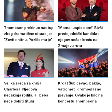
Thompson prekinuo nastup
'Mama, uspio sam!' Bivši
zbog dramatične situacije:
predsjednički kandidat i
'Zovite hitnu. Pozlilo mu je'
njegov nećak kreću na
Zmajevu rutu
Velika sreća za kralja
Krcat Šubićevac, baklje,
Charlesa: Njegova
vatromet i gromoglasno
nećakinja rodila, ali beba
pjevanje: Ovako je bilo na
neće dobiti titulu
koncertu Thompsona