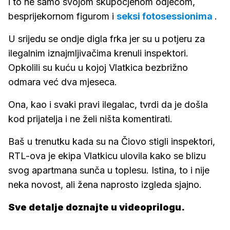
i to ne samo svojom skupocjenom odjećom,
besprijekornom figurom i
seksi fotosessionima
.
U srijedu se ondje digla frka jer su u potjeru za
ilegalnim iznajmljivačima krenuli inspektori.
Opkolili su kuću u kojoj Vlatkica bezbrižno
odmara već dva mjeseca.
Ona, kao i svaki pravi ilegalac, tvrdi da je došla
kod prijatelja i ne želi ništa komentirati.
Baš u trenutku kada su na Čiovo stigli inspektori,
RTL-ova je ekipa Vlatkicu ulovila kako se blizu
svog apartmana sunča u toplesu. Istina, to i nije
neka novost, ali žena naprosto izgleda sjajno.
Sve detalje doznajte u videoprilogu.