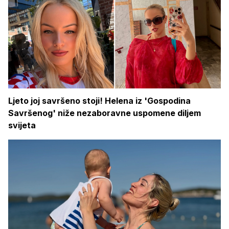
Ljeto joj savršeno stoji! Helena iz 'Gospodina
Savršenog' niže nezaboravne uspomene diljem
svijeta