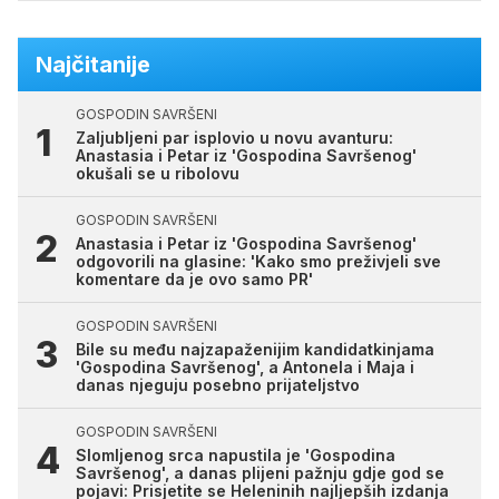
Najčitanije
GOSPODIN SAVRŠENI
Zaljubljeni par isplovio u novu avanturu:
Anastasia i Petar iz 'Gospodina Savršenog'
okušali se u ribolovu
GOSPODIN SAVRŠENI
Anastasia i Petar iz 'Gospodina Savršenog'
odgovorili na glasine: 'Kako smo preživjeli sve
komentare da je ovo samo PR'
GOSPODIN SAVRŠENI
Bile su među najzapaženijim kandidatkinjama
'Gospodina Savršenog', a Antonela i Maja i
danas njeguju posebno prijateljstvo
GOSPODIN SAVRŠENI
Slomljenog srca napustila je 'Gospodina
Savršenog', a danas plijeni pažnju gdje god se
pojavi: Prisjetite se Heleninih najljepših izdanja