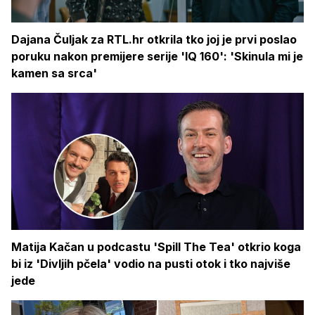
Dajana Čuljak za RTL.hr otkrila tko joj je prvi poslao
poruku nakon premijere serije 'IQ 160': 'Skinula mi je
kamen sa srca'
Matija Kačan u podcastu 'Spill The Tea' otkrio koga
bi iz 'Divljih pčela' vodio na pusti otok i tko najviše
jede