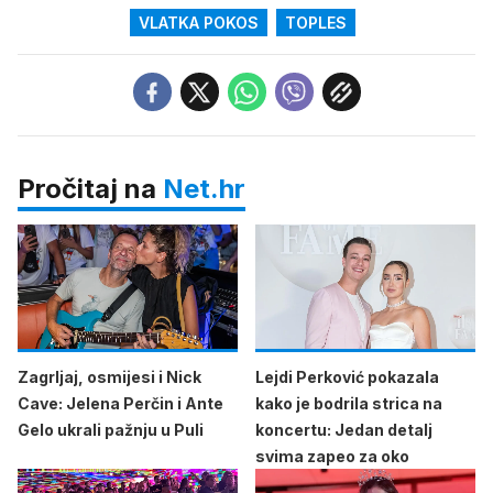
VLATKA POKOS
TOPLES
Pročitaj na
Net.hr
Zagrljaj, osmijesi i Nick
Lejdi Perković pokazala
Cave: Jelena Perčin i Ante
kako je bodrila strica na
Gelo ukrali pažnju u Puli
koncertu: Jedan detalj
svima zapeo za oko