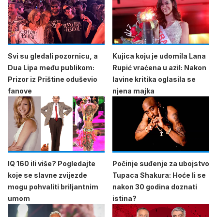
Svi su gledali pozornicu, a
Kujica koju je udomila Lana
Dua Lipa među publikom:
Rupić vraćena u azil: Nakon
Prizor iz Prištine oduševio
lavine kritika oglasila se
fanove
njena majka
IQ 160 ili više? Pogledajte
Počinje suđenje za ubojstvo
koje se slavne zvijezde
Tupaca Shakura: Hoće li se
mogu pohvaliti briljantnim
nakon 30 godina doznati
umom
istina?