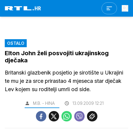
OSTALO
Elton John želi posvojiti ukrajinskog
dječaka
Britanski glazbenik posjetio je sirotište u Ukrajini
te mu je za srce prirastao 4 mjeseca star dječak
Lev kojem su roditelji umrli od side.
M.B. - HINA
13.09.2009 12:21