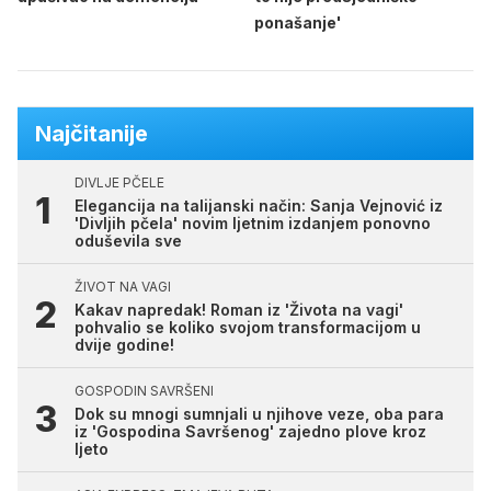
ponašanje'
Najčitanije
DIVLJE PČELE
Elegancija na talijanski način: Sanja Vejnović iz
'Divljih pčela' novim ljetnim izdanjem ponovno
oduševila sve
ŽIVOT NA VAGI
Kakav napredak! Roman iz 'Života na vagi'
pohvalio se koliko svojom transformacijom u
dvije godine!
GOSPODIN SAVRŠENI
Dok su mnogi sumnjali u njihove veze, oba para
iz 'Gospodina Savršenog' zajedno plove kroz
ljeto