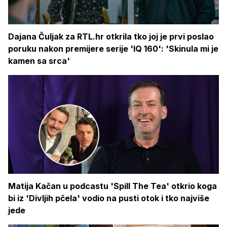
Dajana Čuljak za RTL.hr otkrila tko joj je prvi poslao
poruku nakon premijere serije 'IQ 160': 'Skinula mi je
kamen sa srca'
Matija Kačan u podcastu 'Spill The Tea' otkrio koga
bi iz 'Divljih pčela' vodio na pusti otok i tko najviše
jede