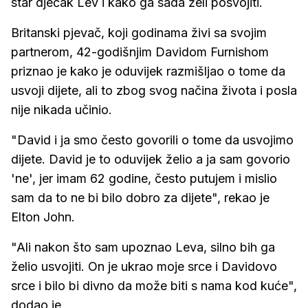
star dječak Lev i kako ga sada želi posvojiti.
Britanski pjevač, koji godinama živi sa svojim
partnerom, 42-godišnjim Davidom Furnishom
priznao je kako je oduvijek razmišljao o tome da
usvoji dijete, ali to zbog svog načina života i posla
nije nikada učinio.
"David i ja smo često govorili o tome da usvojimo
dijete. David je to oduvijek želio a ja sam govorio
'ne', jer imam 62 godine, često putujem i mislio
sam da to ne bi bilo dobro za dijete", rekao je
Elton John.
"Ali nakon što sam upoznao Leva, silno bih ga
želio usvojiti. On je ukrao moje srce i Davidovo
srce i bilo bi divno da može biti s nama kod kuće",
dodao je.