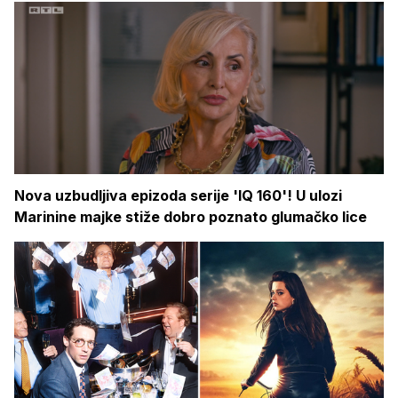
Nova uzbudljiva epizoda serije 'IQ 160'! U ulozi
Marinine majke stiže dobro poznato glumačko lice