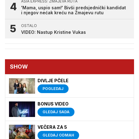
ASIA EXPRESS: ZMAJEVA RUTA
'Mama, uspio sam!' Bivši predsjednički kandidat
i njegov nećak kreću na Zmajevu rutu
OSTALO
VIDEO: Nastup Kristine Vukas
SHOW
DIVLJE PČELE
POGLEDAJ
BONUS VIDEO
GLEDAJ SADA
VEČERA ZA 5
GLEDAJ ODMAH