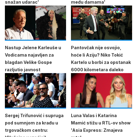
snažan udarac'
među damama'
Nastup Jelene Karleuše u
Pantovčak nije osvojio,
Vodicama najavljen za
hoće li Aziju? Niko Tokić
blagdan Velike Gospe
Kartelo u borbi za opstanak
razljutio javnost
6000 kilometara daleko
Sergej Trifunović i supruga
Luna Valas i Katarina
pod sumnjom za krađu u
Mamić stižu u RTL-ov show
trgovačkom centru:
'Asia Express: Zmajeva