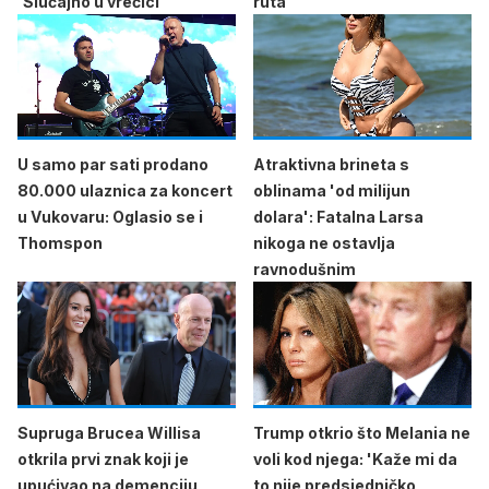
'Slučajno u vrećici'
ruta'
U samo par sati prodano
Atraktivna brineta s
80.000 ulaznica za koncert
oblinama 'od milijun
u Vukovaru: Oglasio se i
dolara': Fatalna Larsa
Thomspon
nikoga ne ostavlja
ravnodušnim
Supruga Brucea Willisa
Trump otkrio što Melania ne
otkrila prvi znak koji je
voli kod njega: 'Kaže mi da
upućivao na demenciju
to nije predsjedničko