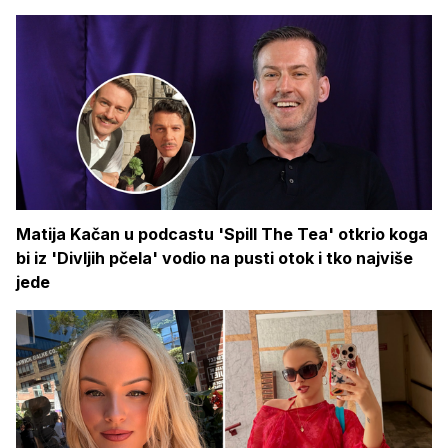
Matija Kačan u podcastu 'Spill The Tea' otkrio koga
bi iz 'Divljih pčela' vodio na pusti otok i tko najviše
jede