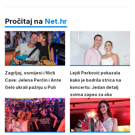
Pročitaj na
Net.hr
Zagrljaj, osmijesi i Nick
Lejdi Perković pokazala
Cave: Jelena Perčin i Ante
kako je bodrila strica na
Gelo ukrali pažnju u Puli
koncertu: Jedan detalj
svima zapeo za oko