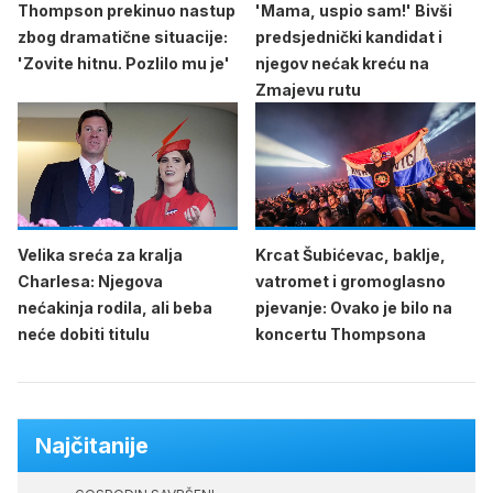
Thompson prekinuo nastup
'Mama, uspio sam!' Bivši
zbog dramatične situacije:
predsjednički kandidat i
'Zovite hitnu. Pozlilo mu je'
njegov nećak kreću na
Zmajevu rutu
Velika sreća za kralja
Krcat Šubićevac, baklje,
Charlesa: Njegova
vatromet i gromoglasno
nećakinja rodila, ali beba
pjevanje: Ovako je bilo na
neće dobiti titulu
koncertu Thompsona
Najčitanije