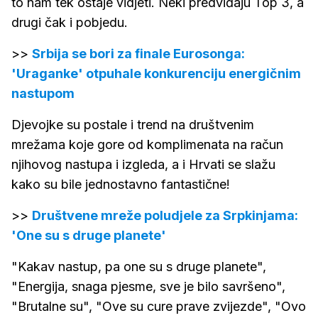
to nam tek ostaje vidjeti. Neki predviđaju Top 3, a
drugi čak i pobjedu.
>>
Srbija se bori za finale Eurosonga:
'Uraganke' otpuhale konkurenciju energičnim
nastupom
Djevojke su postale i trend na društvenim
mrežama koje gore od komplimenata na račun
njihovog nastupa i izgleda, a i Hrvati se slažu
kako su bile jednostavno fantastične!
>>
Društvene mreže poludjele za Srpkinjama:
'One su s druge planete'
"Kakav nastup, pa one su s druge planete",
"Energija, snaga pjesme, sve je bilo savršeno",
"Brutalne su", "Ove su cure prave zvijezde", "Ovo