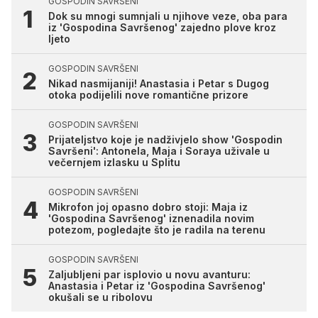
GOSPODIN SAVRŠENI
Dok su mnogi sumnjali u njihove veze, oba para
iz 'Gospodina Savršenog' zajedno plove kroz
ljeto
GOSPODIN SAVRŠENI
Nikad nasmijaniji! Anastasia i Petar s Dugog
otoka podijelili nove romantične prizore
GOSPODIN SAVRŠENI
Prijateljstvo koje je nadživjelo show 'Gospodin
Savršeni': Antonela, Maja i Soraya uživale u
večernjem izlasku u Splitu
GOSPODIN SAVRŠENI
Mikrofon joj opasno dobro stoji: Maja iz
'Gospodina Savršenog' iznenadila novim
potezom, pogledajte što je radila na terenu
GOSPODIN SAVRŠENI
Zaljubljeni par isplovio u novu avanturu:
Anastasia i Petar iz 'Gospodina Savršenog'
okušali se u ribolovu