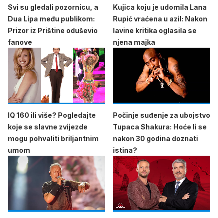
Svi su gledali pozornicu, a
Kujica koju je udomila Lana
Dua Lipa među publikom:
Rupić vraćena u azil: Nakon
Prizor iz Prištine oduševio
lavine kritika oglasila se
fanove
njena majka
IQ 160 ili više? Pogledajte
Počinje suđenje za ubojstvo
koje se slavne zvijezde
Tupaca Shakura: Hoće li se
mogu pohvaliti briljantnim
nakon 30 godina doznati
umom
istina?