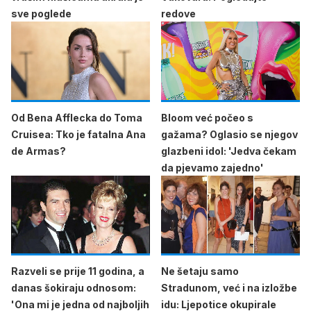
sve poglede
redove
Od Bena Afflecka do Toma
Bloom već počeo s
Cruisea: Tko je fatalna Ana
gažama? Oglasio se njegov
de Armas?
glazbeni idol: 'Jedva čekam
da pjevamo zajedno'
Razveli se prije 11 godina, a
Ne šetaju samo
danas šokiraju odnosom:
Stradunom, već i na izložbe
'Ona mi je jedna od najboljih
idu: Ljepotice okupirale