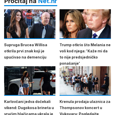
Pročitaj na
Net.hr
Supruga Brucea Willisa
Trump otkrio što Melania ne
otkrila prvi znak koji je
voli kod njega: 'Kaže mi da
upućivao na demenciju
to nije predsjedničko
ponašanje'
Karlovčani jedva dočekali
Krenula prodaja ulaznica za
vikend: Dugokosa brineta u
Thompsonov koncert u
vrućim hlačicama ukrala je
Vukovaru: Pogledajte