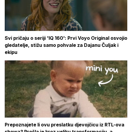
Svi pričaju o seriji 'IQ 160': Prvi Voyo Original osvojio
gledatelje, stižu samo pohvale za Dajanu Čuljak i
ekipu
Prepoznajete li ovu preslatku djevojčicu iz RTL-ova
showa? Prošla je kroz veliku transformaciju, a