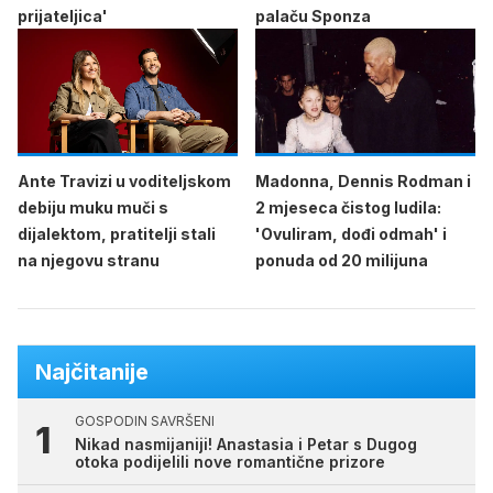
prijateljica'
palaču Sponza
Ante Travizi u voditeljskom
Madonna, Dennis Rodman i
debiju muku muči s
2 mjeseca čistog ludila:
dijalektom, pratitelji stali
'Ovuliram, dođi odmah' i
na njegovu stranu
ponuda od 20 milijuna
Najčitanije
GOSPODIN SAVRŠENI
Nikad nasmijaniji! Anastasia i Petar s Dugog
otoka podijelili nove romantične prizore