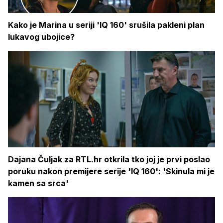
Kako je Marina u seriji 'IQ 160' srušila pakleni plan
lukavog ubojice?
Dajana Čuljak za RTL.hr otkrila tko joj je prvi poslao
poruku nakon premijere serije 'IQ 160': 'Skinula mi je
kamen sa srca'