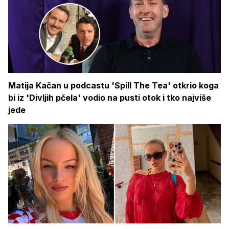
Matija Kačan u podcastu 'Spill The Tea' otkrio koga
bi iz 'Divljih pčela' vodio na pusti otok i tko najviše
jede