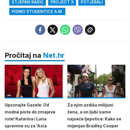
STJEPAN RADIĆ
PROJECT X
POTJERALI
PISMO STUDENTICE A.M.
Pročitaj na
Net.hr
Upoznajte Gazele: Od
Za njim uzdišu milijuni
modne piste do zmajeve
žena, a on ljubi samo
rute! Katarina i Luna
najveće ljepotice: Kako se
spremne su za ‘Asia
mijenjao Bradley Cooper