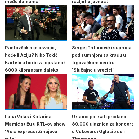
među damama'
razljutio javnost
Pantovčak nije osvojio,
Sergej Trifunović i supruga
hoće li Aziju? Niko Tokić
pod sumnjom za krađu u
Kartelo u borbi za opstanak
trgovačkom centru:
6000 kilometara daleko
'Slučajno u vrećici'
Luna Valas i Katarina
U samo par sati prodano
Mamić stižu u RTL-ov show
80.000 ulaznica za koncert
'Asia Express: Zmajeva
u Vukovaru: Oglasio se i
ruta'
Thomspon