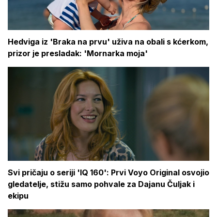
Hedviga iz 'Braka na prvu' uživa na obali s kćerkom,
prizor je presladak: 'Mornarka moja'
Svi pričaju o seriji 'IQ 160': Prvi Voyo Original osvojio
gledatelje, stižu samo pohvale za Dajanu Čuljak i
ekipu