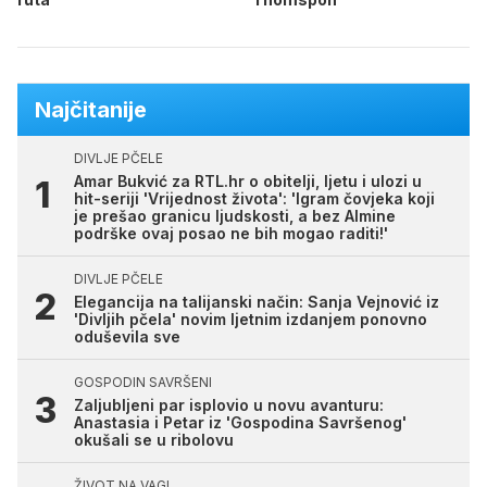
Najčitanije
DIVLJE PČELE
Amar Bukvić za RTL.hr o obitelji, ljetu i ulozi u
hit-seriji 'Vrijednost života': 'Igram čovjeka koji
je prešao granicu ljudskosti, a bez Almine
podrške ovaj posao ne bih mogao raditi!'
DIVLJE PČELE
Elegancija na talijanski način: Sanja Vejnović iz
'Divljih pčela' novim ljetnim izdanjem ponovno
oduševila sve
GOSPODIN SAVRŠENI
Zaljubljeni par isplovio u novu avanturu:
Anastasia i Petar iz 'Gospodina Savršenog'
okušali se u ribolovu
ŽIVOT NA VAGI