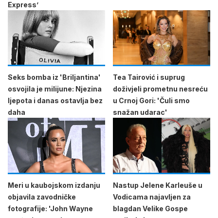
Express’
Seks bomba iz 'Briljantina'
Tea Tairović i suprug
osvojila je milijune: Njezina
doživjeli prometnu nesreću
ljepota i danas ostavlja bez
u Crnoj Gori: 'Čuli smo
daha
snažan udarac'
Meri u kaubojskom izdanju
Nastup Jelene Karleuše u
objavila zavodničke
Vodicama najavljen za
fotografije: 'John Wayne
blagdan Velike Gospe