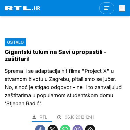
OSTALO
Gigantski tulum na Savi upropastili -
zaštitari!
Sprema li se adaptacija hit filma "Project X" u
stvarnom životu u Zagrebu, pitali smo se jučer.
No, sinoć je stigao odgovor - ne. I to zahvaljujući
zaštitarima u popularnom studentskom domu
'Stjepan Radić'.
RTL
06.10.2012 12:41