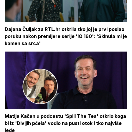
Dajana Čuljak za RTL.hr otkrila tko joj je prvi poslao
poruku nakon premijere serije 'IQ 160': 'Skinula mi je
kamen sa srca'
Matija Kačan u podcastu 'Spill The Tea' otkrio koga
bi iz 'Divljih pčela' vodio na pusti otok i tko najviše
jede