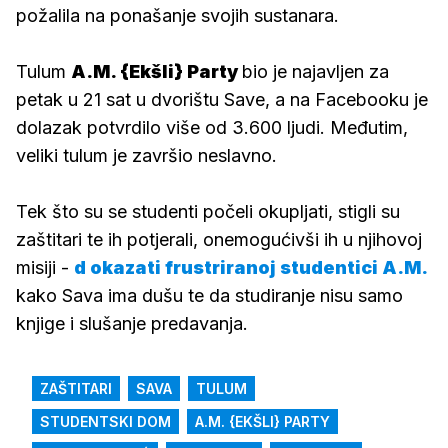
požalila na ponašanje svojih sustanara.
Tulum
A.M. {Ekšli} Party
bio je najavljen za
petak u 21 sat u dvorištu Save, a na Facebooku je
dolazak potvrdilo više od 3.600 ljudi. Međutim,
veliki tulum je završio neslavno.
Tek što su se studenti počeli okupljati, stigli su
zaštitari te ih potjerali, onemogućivši ih u njihovoj
misiji -
d
okazati frustriranoj studentici A.M.
kako Sava ima dušu te da studiranje nisu samo
knjige i slušanje predavanja.
ZAŠTITARI
SAVA
TULUM
STUDENTSKI DOM
A.M. {EKŠLI} PARTY