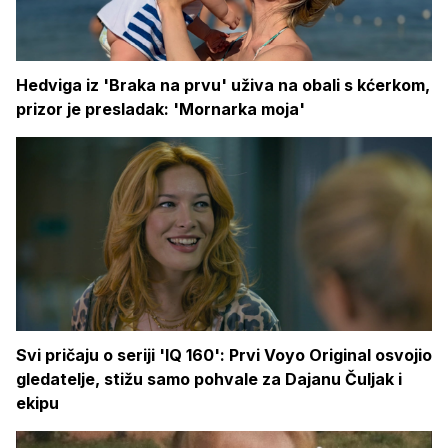
Hedviga iz 'Braka na prvu' uživa na obali s kćerkom,
prizor je presladak: 'Mornarka moja'
Svi pričaju o seriji 'IQ 160': Prvi Voyo Original osvojio
gledatelje, stižu samo pohvale za Dajanu Čuljak i
ekipu