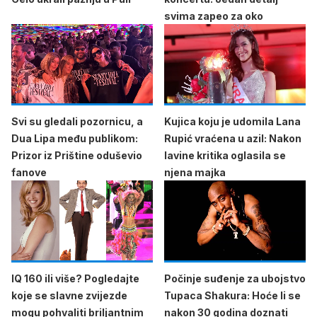
svima zapeo za oko
Svi su gledali pozornicu, a
Kujica koju je udomila Lana
Dua Lipa među publikom:
Rupić vraćena u azil: Nakon
Prizor iz Prištine oduševio
lavine kritika oglasila se
fanove
njena majka
IQ 160 ili više? Pogledajte
Počinje suđenje za ubojstvo
koje se slavne zvijezde
Tupaca Shakura: Hoće li se
mogu pohvaliti briljantnim
nakon 30 godina doznati