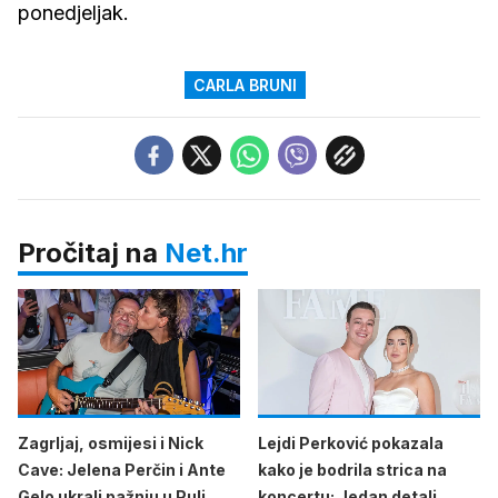
ponedjeljak.
CARLA BRUNI
Pročitaj na
Net.hr
Zagrljaj, osmijesi i Nick
Lejdi Perković pokazala
Cave: Jelena Perčin i Ante
kako je bodrila strica na
Gelo ukrali pažnju u Puli
koncertu: Jedan detalj