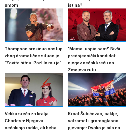
umom
istina?
Thompson prekinuo nastup
'Mama, uspio sam!' Bivši
zbog dramatične situacije:
predsjednički kandidat i
'Zovite hitnu. Pozlilo mu je'
njegov nećak kreću na
Zmajevu rutu
Velika sreća za kralja
Krcat Šubićevac, baklje,
Charlesa: Njegova
vatromet i gromoglasno
nećakinja rodila, ali beba
pjevanje: Ovako je bilo na