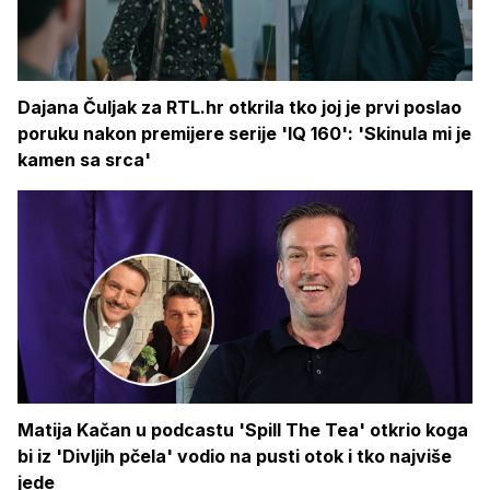
Dajana Čuljak za RTL.hr otkrila tko joj je prvi poslao
poruku nakon premijere serije 'IQ 160': 'Skinula mi je
kamen sa srca'
Matija Kačan u podcastu 'Spill The Tea' otkrio koga
bi iz 'Divljih pčela' vodio na pusti otok i tko najviše
jede