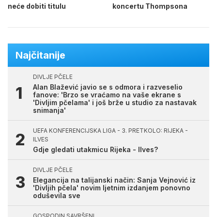
neće dobiti titulu
koncertu Thompsona
Najčitanije
DIVLJE PČELE
Alan Blažević javio se s odmora i razveselio
fanove: 'Brzo se vraćamo na vaše ekrane s
'Divljim pčelama' i još brže u studio za nastavak
snimanja'
UEFA KONFERENCIJSKA LIGA - 3. PRETKOLO: RIJEKA -
ILVES
Gdje gledati utakmicu Rijeka - Ilves?
DIVLJE PČELE
Elegancija na talijanski način: Sanja Vejnović iz
'Divljih pčela' novim ljetnim izdanjem ponovno
oduševila sve
GOSPODIN SAVRŠENI