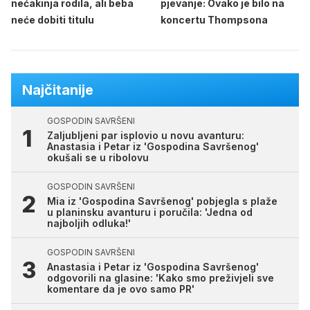
nećakinja rodila, ali beba
pjevanje: Ovako je bilo na
neće dobiti titulu
koncertu Thompsona
Najčitanije
GOSPODIN SAVRŠENI
Zaljubljeni par isplovio u novu avanturu:
Anastasia i Petar iz 'Gospodina Savršenog'
okušali se u ribolovu
GOSPODIN SAVRŠENI
Mia iz 'Gospodina Savršenog' pobjegla s plaže
u planinsku avanturu i poručila: 'Jedna od
najboljih odluka!'
GOSPODIN SAVRŠENI
Anastasia i Petar iz 'Gospodina Savršenog'
odgovorili na glasine: 'Kako smo preživjeli sve
komentare da je ovo samo PR'