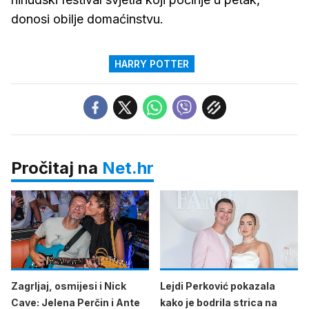
donosi obilje domaćinstvu.
HARRY POTTER
Pročitaj na
Net.hr
Zagrljaj, osmijesi i Nick
Lejdi Perković pokazala
Cave: Jelena Perčin i Ante
kako je bodrila strica na