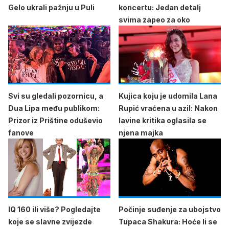
Gelo ukrali pažnju u Puli
koncertu: Jedan detalj
svima zapeo za oko
Svi su gledali pozornicu, a
Kujica koju je udomila Lana
Dua Lipa među publikom:
Rupić vraćena u azil: Nakon
Prizor iz Prištine oduševio
lavine kritika oglasila se
fanove
njena majka
IQ 160 ili više? Pogledajte
Počinje suđenje za ubojstvo
koje se slavne zvijezde
Tupaca Shakura: Hoće li se