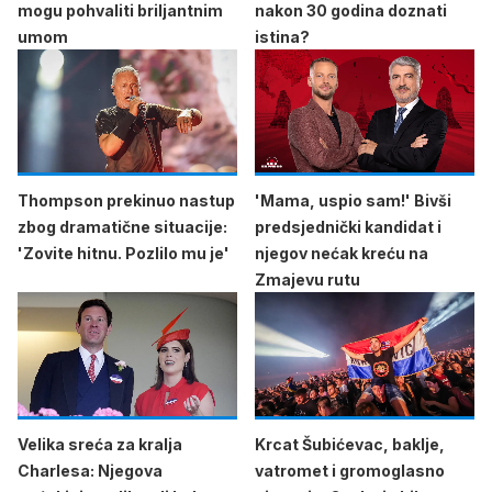
mogu pohvaliti briljantnim
nakon 30 godina doznati
umom
istina?
Thompson prekinuo nastup
'Mama, uspio sam!' Bivši
zbog dramatične situacije:
predsjednički kandidat i
'Zovite hitnu. Pozlilo mu je'
njegov nećak kreću na
Zmajevu rutu
Velika sreća za kralja
Krcat Šubićevac, baklje,
Charlesa: Njegova
vatromet i gromoglasno