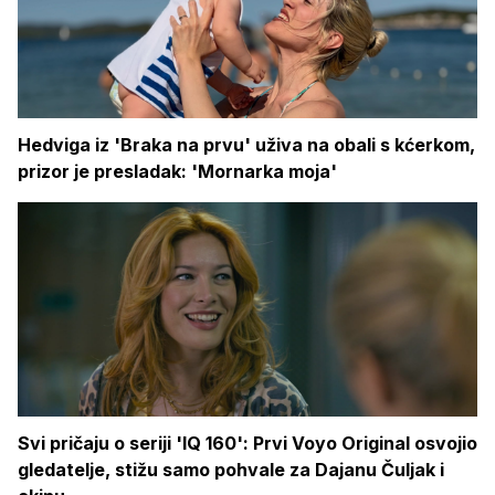
Hedviga iz 'Braka na prvu' uživa na obali s kćerkom,
prizor je presladak: 'Mornarka moja'
Svi pričaju o seriji 'IQ 160': Prvi Voyo Original osvojio
gledatelje, stižu samo pohvale za Dajanu Čuljak i