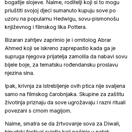
bogatije slojeve. Naime, roditelji koji si to mogu
priuštiti svojoj djeci sumanuto kupuju sove po
uzoru na popularnu Hedwigu, sovu-pismonošu
književnog i filmskog lika Pottera.
Bizaran zahtjev zaprimio je i ornitolog Abrar
Ahmed koji se iskreno zaprepastio kada ga je
supruga njegova prijatelja zamolila da nabavi sovu
bijele boje, za tematsku rođendansku proslavu
njezina sina.
Ipak, krivnja za istrebljenje ovih ptica nije svaljena
samo na filmskog čarobnjaka. Skupine za zaštitu
životinja priznaju da sove ugrožavaju i razni rituali
povezani s crnom magijom.
Naime, smatra se da žrtvovanje sova za Diwali,
hinudski festival svjetla koji počinje u petak,