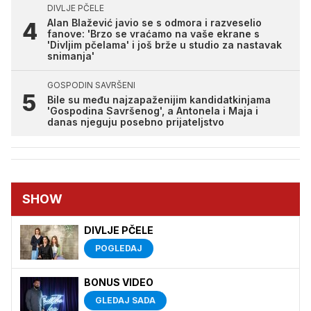
DIVLJE PČELE
Alan Blažević javio se s odmora i razveselio
fanove: 'Brzo se vraćamo na vaše ekrane s
'Divljim pčelama' i još brže u studio za nastavak
snimanja'
GOSPODIN SAVRŠENI
Bile su među najzapaženijim kandidatkinjama
'Gospodina Savršenog', a Antonela i Maja i
danas njeguju posebno prijateljstvo
SHOW
DIVLJE PČELE
POGLEDAJ
BONUS VIDEO
GLEDAJ SADA