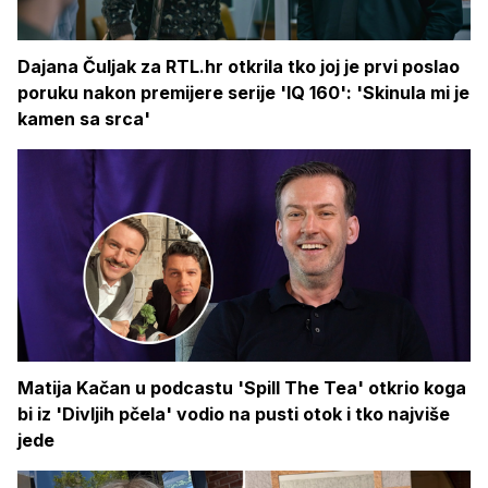
Dajana Čuljak za RTL.hr otkrila tko joj je prvi poslao
poruku nakon premijere serije 'IQ 160': 'Skinula mi je
kamen sa srca'
Matija Kačan u podcastu 'Spill The Tea' otkrio koga
bi iz 'Divljih pčela' vodio na pusti otok i tko najviše
jede