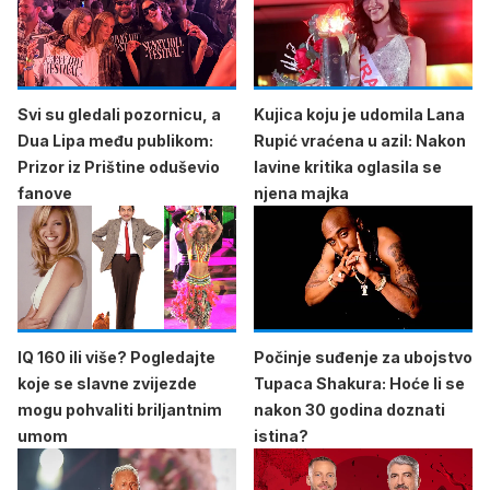
Svi su gledali pozornicu, a
Kujica koju je udomila Lana
Dua Lipa među publikom:
Rupić vraćena u azil: Nakon
Prizor iz Prištine oduševio
lavine kritika oglasila se
fanove
njena majka
IQ 160 ili više? Pogledajte
Počinje suđenje za ubojstvo
koje se slavne zvijezde
Tupaca Shakura: Hoće li se
mogu pohvaliti briljantnim
nakon 30 godina doznati
umom
istina?