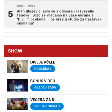
DIVLJE PČELE
Alan Blažević javio se s odmora i razveselio
fanove: 'Brzo se vraćamo na vaše ekrane s
'Divljim pčelama' i još brže u studio za nastavak
snimanja'
SHOW
DIVLJE PČELE
POGLEDAJ
BONUS VIDEO
GLEDAJ SADA
VEČERA ZA 5
GLEDAJ ODMAH