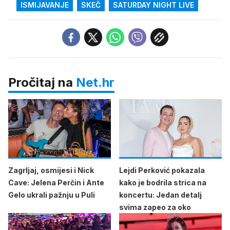
ISMIJAVANJE
SKEČ
SATURDAY NIGHT LIVE
Pročitaj na
Net.hr
Zagrljaj, osmijesi i Nick
Lejdi Perković pokazala
Cave: Jelena Perčin i Ante
kako je bodrila strica na
Gelo ukrali pažnju u Puli
koncertu: Jedan detalj
svima zapeo za oko