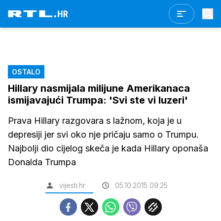
OSTALO
Hillary nasmijala milijune Amerikanaca
ismijavajući Trumpa: 'Svi ste vi luzeri'
Prava Hillary razgovara s lažnom, koja je u
depresiji jer svi oko nje pričaju samo o Trumpu.
Najbolji dio cijelog skeča je kada Hillary oponaša
Donalda Trumpa
vijesti.hr
05.10.2015 09:25