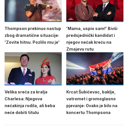
Thompson prekinuo nastup
'Mama, uspio sam!' Bivši
zbog dramatične situacije:
predsjednički kandidat i
'Zovite hitnu. Pozlilo mu je'
njegov nećak kreću na
Zmajevu rutu
Velika sreća za kralja
Krcat Šubićevac, baklje,
Charlesa: Njegova
vatromet i gromoglasno
nećakinja rodila, ali beba
pjevanje: Ovako je bilo na
neće dobiti titulu
koncertu Thompsona