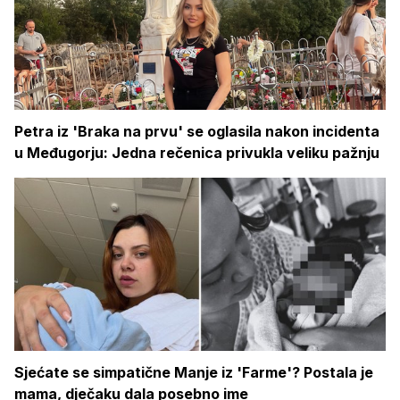
Petra iz 'Braka na prvu' se oglasila nakon incidenta
u Međugorju: Jedna rečenica privukla veliku pažnju
Sjećate se simpatične Manje iz 'Farme'? Postala je
mama, dječaku dala posebno ime