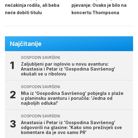
nećakinja rodila, ali beba
pjevanje: Ovako je bilo na
neće dobiti titulu
koncertu Thompsona
Najčitanije
GOSPODIN SAVRŠENI
Zaljubljeni par isplovio u novu avanturu:
Anastasia i Petar iz 'Gospodina Savršenog'
okušali se u ribolovu
GOSPODIN SAVRŠENI
Mia iz 'Gospodina Savršenog' pobjegla s plaže
u planinsku avanturu i poručila: 'Jedna od
najboljih odluka!'
GOSPODIN SAVRŠENI
Anastasia i Petar iz 'Gospodina Savršenog'
odgovorili na glasine: 'Kako smo preživjeli sve
komentare da je ovo samo PR'