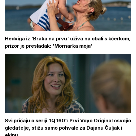
Hedviga iz 'Braka na prvu' uživa na obali s kćerkom,
prizor je presladak: 'Mornarka moja'
Svi pričaju o seriji 'IQ 160': Prvi Voyo Original osvojio
gledatelje, stižu samo pohvale za Dajanu Čuljak i
ekipu