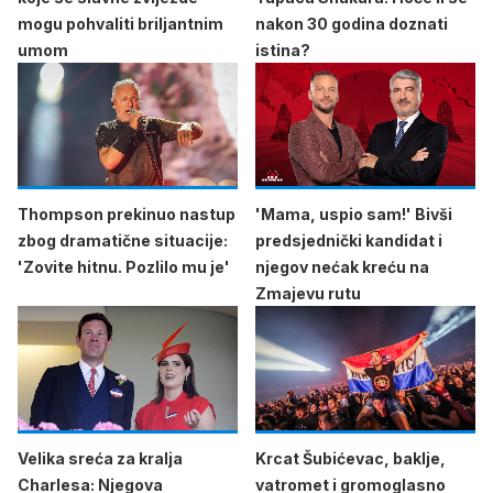
mogu pohvaliti briljantnim
nakon 30 godina doznati
umom
istina?
Thompson prekinuo nastup
'Mama, uspio sam!' Bivši
zbog dramatične situacije:
predsjednički kandidat i
'Zovite hitnu. Pozlilo mu je'
njegov nećak kreću na
Zmajevu rutu
Velika sreća za kralja
Krcat Šubićevac, baklje,
Charlesa: Njegova
vatromet i gromoglasno