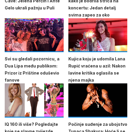
Cave: Jelena Perčin i Ante
kako je bodrila strica na
Gelo ukrali pažnju u Puli
koncertu: Jedan detalj
svima zapeo za oko
Svi su gledali pozornicu, a
Kujica koju je udomila Lana
Dua Lipa među publikom:
Rupić vraćena u azil: Nakon
Prizor iz Prištine oduševio
lavine kritika oglasila se
fanove
njena majka
IQ 160 ili više? Pogledajte
Počinje suđenje za ubojstvo
koje se slavne zvijezde
Tupaca Shakura: Hoće li se