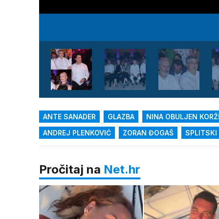
ANTE SANADER
GLAZBA
NINA OBULJEN KORŽ
ANDREJ PLENKOVIĆ
ZORAN ĐOGAŠ
SPLITSKI
Pročitaj na
Net.hr