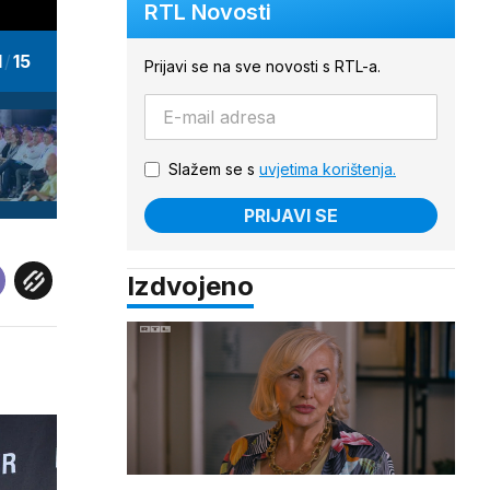
RTL Novosti
1
/
15
Prijavi se na sve novosti s RTL-a.
Slažem se s
uvjetima korištenja.
PRIJAVI SE
Izdvojeno