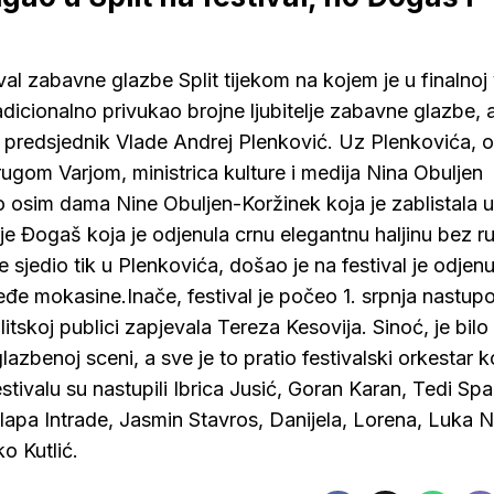
al zabavne glazbe Split tijekom na kojem je u finalnoj 
adicionalno privukao brojne ljubitelje zabavne glazbe, 
 predsjednik Vlade Andrej Plenković. Uz Plenkovića, 
ugom Varjom, ministrica kulture i medija Nina Obuljen
no osim dama Nine Obuljen-Koržinek koja je zablistala u
rje Đogaš koja je odjenula crnu elegantnu haljinu bez r
e sjedio tik u Plenkovića, došao je na festival je odjenu
međe mokasine.Inače, festival je počeo 1. srpnja nastu
tskoj publici zapjevala Tereza Kesovija. Sinoć, je bilo
zbenoj sceni, a sve je to pratio festivalski orkestar k
stivalu su nastupili Ibrica Jusić, Goran Karan, Tedi Spa
lapa Intrade, Jasmin Stavros, Danijela, Lorena, Luka N
o Kutlić.