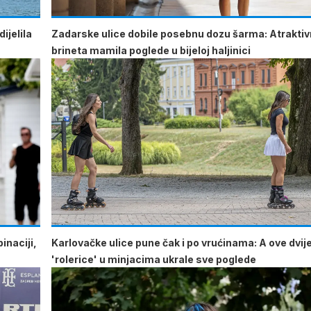
ijelila
Zadarske ulice dobile posebnu dozu šarma: Atrakti
brineta mamila poglede u bijeloj haljinici
inaciji,
Karlovačke ulice pune čak i po vrućinama: A ove dvij
'rolerice' u minjacima ukrale sve poglede