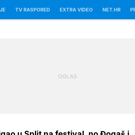
JE
TV RASPORED
EXTRA VIDEO
NET.HR
P
OGLAS
gao u Split na festival, no Đogaš i