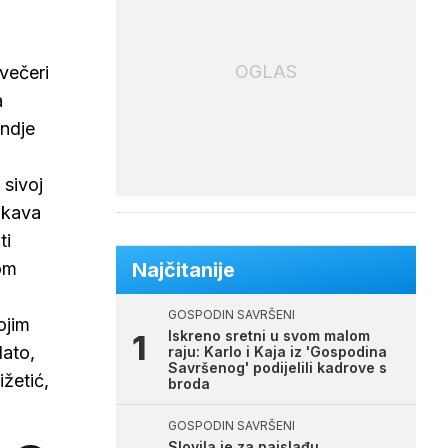
OGLAS
večeri
a
ondje
 sivoj
ukava
ti
pom
Najčitanije
GOSPODIN SAVRŠENI
ojim
Iskreno sretni u svom malom
lato,
raju: Karlo i Kaja iz 'Gospodina
Savršenog' podijelili kadrove s
ižetić,
broda
GOSPODIN SAVRŠENI
Slovila je za najslađu