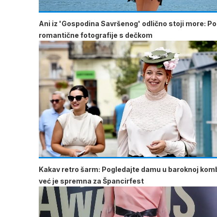
Ani iz 'Gospodina Savršenog' odlično stoji more: Pod
romantične fotografije s dečkom
Kakav retro šarm: Pogledajte damu u baroknoj komb
već je spremna za Špancirfest