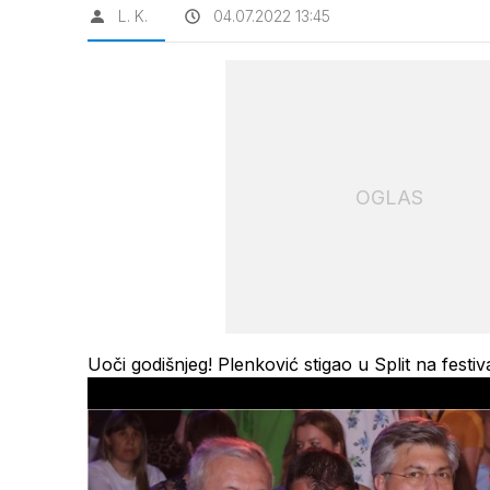
L. K.
04.07.2022 13:45
OGLAS
Uoči godišnjeg! Plenković stigao u Split na festi