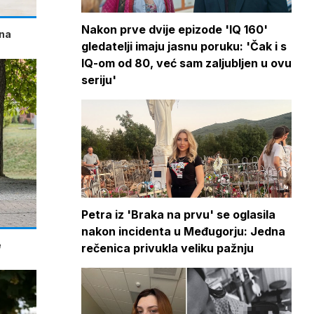
Nakon prve dvije epizode 'IQ 160'
vna
gledatelji imaju jasnu poruku: 'Čak i s
IQ-om od 80, već sam zaljubljen u ovu
seriju'
Petra iz 'Braka na prvu' se oglasila
nakon incidenta u Međugorju: Jedna
e
rečenica privukla veliku pažnju