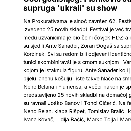
supruga 'ukrali' su show
Na Prokurativama je sinoć završen 62. Festiv
izvedeno 25 novih skladbi. Festival je već tr
među uzvanicima je bio čelni čovjek HDZ-a i
su sjedili Ante Sanader, Zoran Đogaš sa supr
Koržinek. Svi su redom bili odjeveni identič
tunici skombiniravši je s crnom suknjom i Va
kojom je istaknula figuru. Ante Sanader koji j
bijelu lanenu košulju i iste takve hlače na s
Nene Belana i Fiumensa, a večer nakon je spli
predstavljeno 25 novih skladbi na domaćoj gla
su ravnali Joško Banov i Tonći Ćićerić. Na fe
Neno Belan, klapa Rišpet, Tomislav Bralić i k
Ivana Kovač, Lidija Bačić, Marko Tolja i Mark