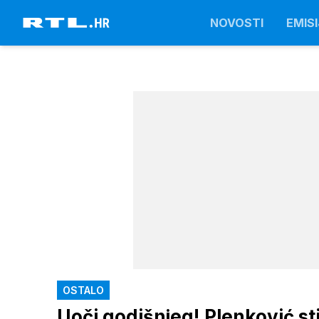
NOVOSTI
EMISI
OSTALO
Uoči godišnjeg! Plenković sti