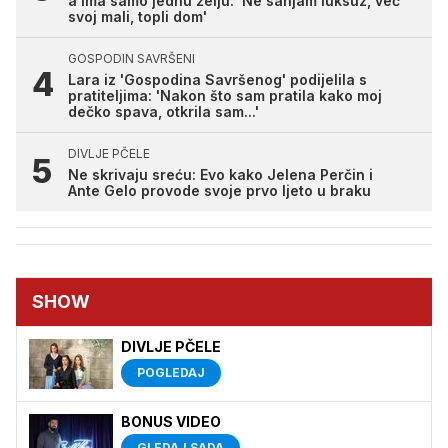
a ima samo jednu želju: 'Ne sanjam luksuz, već
svoj mali, topli dom'
GOSPODIN SAVRŠENI
Lara iz 'Gospodina Savršenog' podijelila s
pratiteljima: 'Nakon što sam pratila kako moj
dečko spava, otkrila sam...'
DIVLJE PČELE
Ne skrivaju sreću: Evo kako Jelena Perčin i
Ante Gelo provode svoje prvo ljeto u braku
SHOW
DIVLJE PČELE
POGLEDAJ
BONUS VIDEO
GLEDAJ SADA