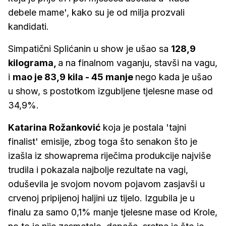
debele mame', kako su je od milja prozvali
kandidati.
Simpatični Splićanin u show je ušao sa
128,9
kilograma,
a na finalnom vaganju, stavši na vagu,
i
mao je 83,9 kila - 45 manje
nego kada je ušao
u show, s postotkom izgubljene tjelesne mase od
34,9%.
Katarina Rožanković
koja je postala 'tajni
finalist' emisije, zbog toga što senakon što je
izašla iz showaprema riječima produkcije najviše
trudila i pokazala najbolje rezultate na vagi,
oduševila je svojom novom pojavom zasjavši u
crvenoj pripijenoj haljini uz tijelo. Izgubila je u
finalu za samo 0,1% manje tjelesne mase od Krole,