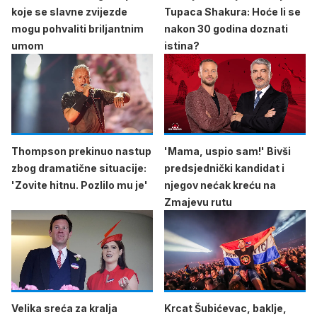
koje se slavne zvijezde
Tupaca Shakura: Hoće li se
mogu pohvaliti briljantnim
nakon 30 godina doznati
umom
istina?
Thompson prekinuo nastup
'Mama, uspio sam!' Bivši
zbog dramatične situacije:
predsjednički kandidat i
'Zovite hitnu. Pozlilo mu je'
njegov nećak kreću na
Zmajevu rutu
Velika sreća za kralja
Krcat Šubićevac, baklje,