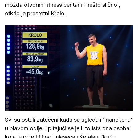
možda otvorim fitness centar ili nešto slično',
otkrio je presretni Krolo.
Svi su ostali zatečeni kada su ugledali 'manekena'
u plavom odijelu pitajući se je li to ista ona osoba
koja je prije tri i pol mjeseca ušetala u 'kuću