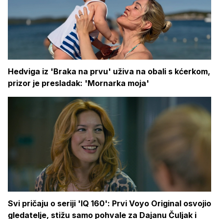
Hedviga iz 'Braka na prvu' uživa na obali s kćerkom,
prizor je presladak: 'Mornarka moja'
Svi pričaju o seriji 'IQ 160': Prvi Voyo Original osvojio
gledatelje, stižu samo pohvale za Dajanu Čuljak i