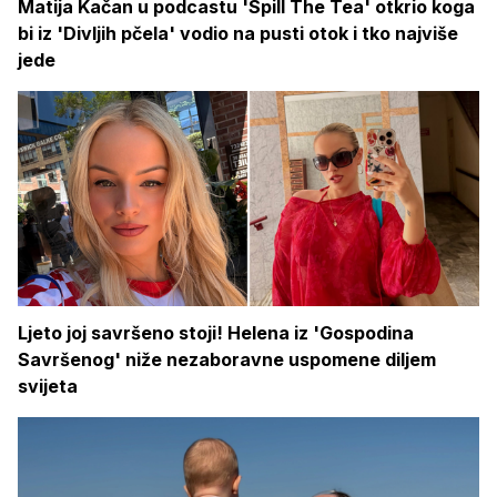
Matija Kačan u podcastu 'Spill The Tea' otkrio koga
bi iz 'Divljih pčela' vodio na pusti otok i tko najviše
jede
Ljeto joj savršeno stoji! Helena iz 'Gospodina
Savršenog' niže nezaboravne uspomene diljem
svijeta