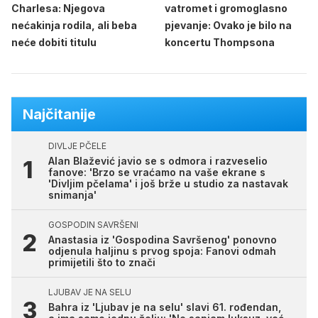
Charlesa: Njegova
vatromet i gromoglasno
nećakinja rodila, ali beba
pjevanje: Ovako je bilo na
neće dobiti titulu
koncertu Thompsona
Najčitanije
DIVLJE PČELE
Alan Blažević javio se s odmora i razveselio
fanove: 'Brzo se vraćamo na vaše ekrane s
'Divljim pčelama' i još brže u studio za nastavak
snimanja'
GOSPODIN SAVRŠENI
Anastasia iz 'Gospodina Savršenog' ponovno
odjenula haljinu s prvog spoja: Fanovi odmah
primijetili što to znači
LJUBAV JE NA SELU
Bahra iz 'Ljubav je na selu' slavi 61. rođendan,