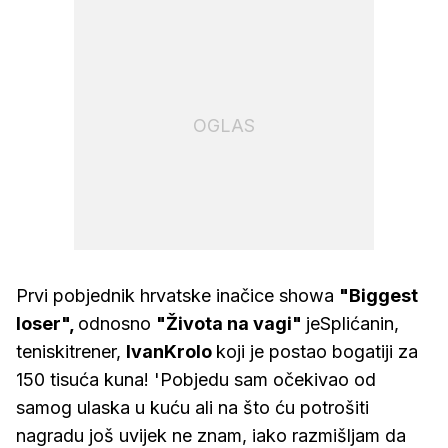
OGLAS
Prvi pobjednik hrvatske inačice showa
"Biggest
loser",
odnosno
"Života na vagi"
jeSplićanin,
teniskitrener,
IvanKrolo
koji je postao bogatiji za
150 tisuća kuna! 'Pobjedu sam očekivao od
samog ulaska u kuću ali na što ću potrošiti
nagradu još uvijek ne znam, iako razmišljam da