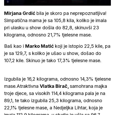
Mirjana Grdić
bila je skoro pa neprepoznatljiva!
Simpatična mama je sa 105,8 kila, koliko je imala
pri ulasku u show došla do 82,8, skinuvši 23
kilograma, odnosno 21,7% tjelesne mase.
Baš kao i
Marko Matić
koji je istopio 22,5 kile, pa
je sa 129,7, s koliko je ušao u show, došao do
107,2 kile. Skinuo je tako 17,3% tjelesne mase.
Izgubila je 16,2 kilograma, odnosno 14,3% tjelesne
mase.Atraktivna
Vlatka Birač,
samohrana majka
troje djece, sa visokih 114,4 kilograma pala je na
89,1, te tako izgubila 25,3 kilograma, odnosno
22,1% tjelesne mase, a Nedjeljka Lihtar, koja je
imala 112,9 kilograma, u studio je ušla sa 96,7.