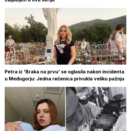
Petra iz 'Braka na prvu' se oglasila nakon incidenta
u Međugorju: Jedna rečenica privukla veliku pažnju