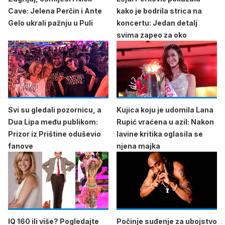
Cave: Jelena Perčin i Ante
kako je bodrila strica na
Gelo ukrali pažnju u Puli
koncertu: Jedan detalj
svima zapeo za oko
Svi su gledali pozornicu, a
Kujica koju je udomila Lana
Dua Lipa među publikom:
Rupić vraćena u azil: Nakon
Prizor iz Prištine oduševio
lavine kritika oglasila se
fanove
njena majka
IQ 160 ili više? Pogledajte
Počinje suđenje za ubojstvo