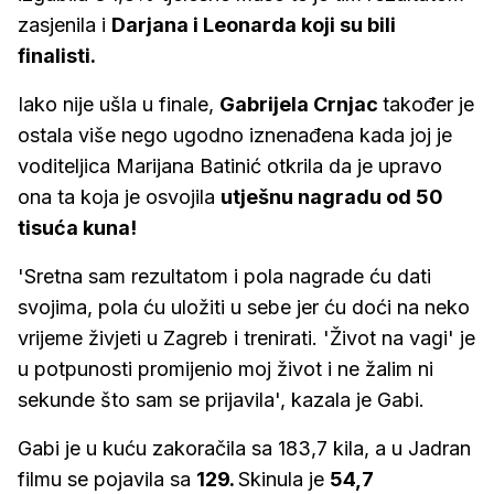
zasjenila i
Darjana i Leonarda koji su bili
finalisti.
Iako nije ušla u finale,
Gabrijela Crnjac
također je
ostala više nego ugodno iznenađena kada joj je
voditeljica Marijana Batinić otkrila da je upravo
ona ta koja je osvojila
utješnu nagradu od 50
tisuća kuna!
'Sretna sam rezultatom i pola nagrade ću dati
svojima, pola ću uložiti u sebe jer ću doći na neko
vrijeme živjeti u Zagreb i trenirati. 'Život na vagi' je
u potpunosti promijenio moj život i ne žalim ni
sekunde što sam se prijavila', kazala je Gabi.
Gabi je u kuću zakoračila sa 183,7 kila, a u Jadran
filmu se pojavila sa
129.
Skinula je
54,7