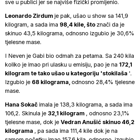
sve u publici jer se najviše fizički promijenio.
Leonardo Zirdum
je pak, ušao u show sa 141,9
kilogram, a sada ima
98,4 kile, što
znači da je
skinuo 43,5 kilograma, odnosno izgubio je 30,6%
tjelesne mase.
I Neven je Gabi bio odmah za petama. Sa 240 kila
koliko je imao pri ulasku u emisiju, pao je na
172,1
kilogram te tako ušao u kategoriju 'stokilaša
'.
Izgubio je
68 kilograma,
odnosno 28,4% tjelesne
mase.
Hana Sokač
imala je 138,3 kilograma, a sada ima
106,2. Skinula je
32,1 kilogram
, odnosno 23,1%
tjelesne mase, dok je
Vedran Anušić skinuo 46,2
kilograma
, pa sada ima 111,4 kile dok je na
samom početku imao 157,6 kila, odnosno, izgubio