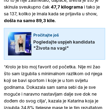
no to je nije zasmetalo, dapače, sretna je što je
skinula sveukupno čak
47,7 kilograma
i tako je
sa 137, koliko je imala kada se prijavila u show,
došla na samo 89,3 kile.
Pročitajte još
Pogledajte uspjeh kandidata
"Života na vagi"
'Krolo je bio moj favorit od početka. Nije mi žao
što sam izgubila s minimalnom razlikom od njega
koji se bavi sportom i koje je u tom svijetu
godinama. Dokazala sam sama sebi da je sve
moguće i naravno nastavljam dalje sve dok ne
dođem do svog cilja', kazala je Katarina koja je
izgubila 34,8% tjelesne mase te je tim rezultatom