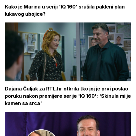
Kako je Marina u seriji 'IQ 160' srušila pakleni plan
lukavog ubojice?
Dajana Čuljak za RTL.hr otkrila tko joj je prvi poslao
poruku nakon premijere serije 'IQ 160': 'Skinula mi je
kamen sa srca'