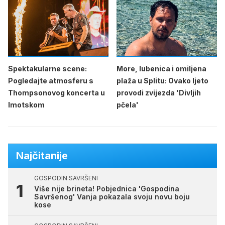
Spektakularne scene:
More, lubenica i omiljena
Pogledajte atmosferu s
plaža u Splitu: Ovako ljeto
Thompsonovog koncerta u
provodi zvijezda 'Divljih
Imotskom
pčela'
Najčitanije
GOSPODIN SAVRŠENI
Više nije brineta! Pobjednica 'Gospodina
Savršenog' Vanja pokazala svoju novu boju
kose