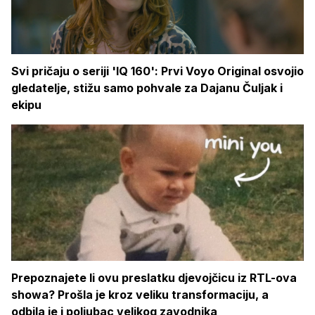
Svi pričaju o seriji 'IQ 160': Prvi Voyo Original osvojio
gledatelje, stižu samo pohvale za Dajanu Čuljak i
ekipu
Prepoznajete li ovu preslatku djevojčicu iz RTL-ova
showa? Prošla je kroz veliku transformaciju, a
odbila je i poljubac velikog zavodnika