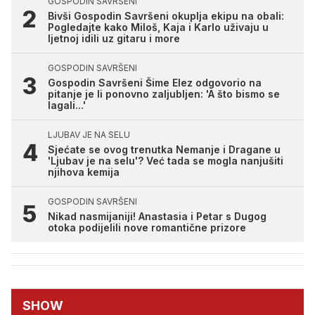
GOSPODIN SAVRŠENI
Bivši Gospodin Savršeni okuplja ekipu na obali:
Pogledajte kako Miloš, Kaja i Karlo uživaju u
ljetnoj idili uz gitaru i more
GOSPODIN SAVRŠENI
Gospodin Savršeni Šime Elez odgovorio na
pitanje je li ponovno zaljubljen: 'A što bismo se
lagali...'
LJUBAV JE NA SELU
Sjećate se ovog trenutka Nemanje i Dragane u
'Ljubav je na selu'? Već tada se mogla nanjušiti
njihova kemija
GOSPODIN SAVRŠENI
Nikad nasmijaniji! Anastasia i Petar s Dugog
otoka podijelili nove romantične prizore
SHOW