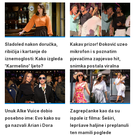
Sladoled nakon doručka,
Kakav prizor! Đoković uzeo
ribičija i kartanje do
mikrofon i s poznatim
iznemoglosti: Kako izgleda
pjevačima zapjevao hit,
'Karmelino' ljeto?
snimka postala viralna
Unuk Alke Vuice dobio
Zagrepčanke kao da su
posebno ime: Evo kako su
ispale iz filma: Šeširi,
ga nazvali Arian i Dora
lepršave haljine i preplanuli
ten mamili poglede