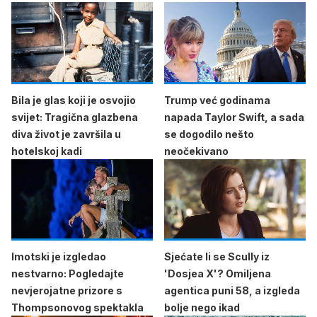
Bila je glas koji je osvojio
Trump već godinama
svijet: Tragična glazbena
napada Taylor Swift, a sada
diva život je završila u
se dogodilo nešto
hotelskoj kadi
neočekivano
Imotski je izgledao
Sjećate li se Scully iz
nestvarno: Pogledajte
'Dosjea X'? Omiljena
nevjerojatne prizore s
agentica puni 58, a izgleda
Thompsonovog spektakla
bolje nego ikad