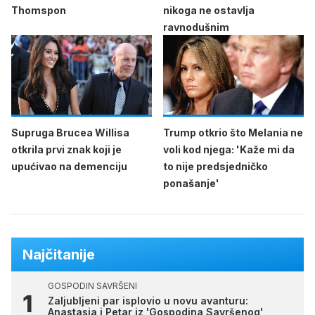
Thomspon
nikoga ne ostavlja
ravnodušnim
Supruga Brucea Willisa
Trump otkrio što Melania ne
otkrila prvi znak koji je
voli kod njega: 'Kaže mi da
upućivao na demenciju
to nije predsjedničko
ponašanje'
Najčitanije
GOSPODIN SAVRŠENI
Zaljubljeni par isplovio u novu avanturu:
Anastasia i Petar iz 'Gospodina Savršenog'