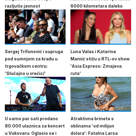
razljutio javnost
6000 kilometara daleko
Sergej Trifunović i supruga
Luna Valas i Katarina
pod sumnjom za krađu u
Mamić stižu u RTL-ov show
trgovačkom centru:
'Asia Express: Zmajeva
'Slučajno u vrećici'
ruta'
U samo par sati prodano
Atraktivna brineta s
80.000 ulaznica za koncert
oblinama 'od milijun
u Vukovaru: Oglasio se i
dolara': Fatalna Larsa