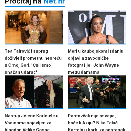
Pročitaj na
Net.hr
Tea Tairović i suprug
Meri u kaubojskom izdanju
doživjeli prometnu nesreću
objavila zavodničke
u Crnoj Gori: 'Čuli smo
fotografije: 'John Wayne
snažan udarac'
među damama'
Nastup Jelene Karleuše u
Pantovčak nije osvojio,
Vodicama najavljen za
hoće li Aziju? Niko Tokić
blagdan Velike Gospe
Kartelo u borbi za opstanak