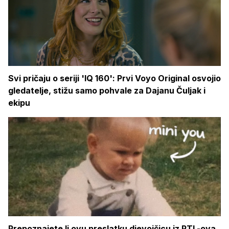
Svi pričaju o seriji 'IQ 160': Prvi Voyo Original osvojio
gledatelje, stižu samo pohvale za Dajanu Čuljak i
ekipu
Prepoznajete li ovu preslatku djevojčicu iz RTL-ova