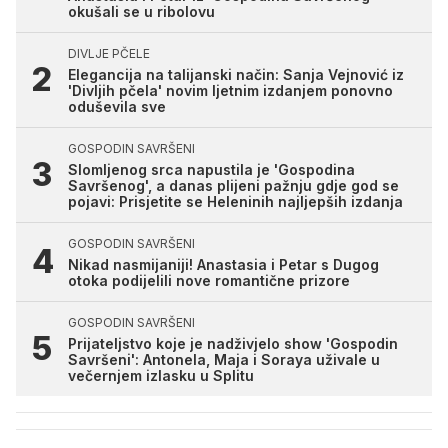
okušali se u ribolovu
DIVLJE PČELE
Elegancija na talijanski način: Sanja Vejnović iz
'Divljih pčela' novim ljetnim izdanjem ponovno
oduševila sve
GOSPODIN SAVRŠENI
Slomljenog srca napustila je 'Gospodina
Savršenog', a danas plijeni pažnju gdje god se
pojavi: Prisjetite se Heleninih najljepših izdanja
GOSPODIN SAVRŠENI
Nikad nasmijaniji! Anastasia i Petar s Dugog
otoka podijelili nove romantične prizore
GOSPODIN SAVRŠENI
Prijateljstvo koje je nadživjelo show 'Gospodin
Savršeni': Antonela, Maja i Soraya uživale u
večernjem izlasku u Splitu