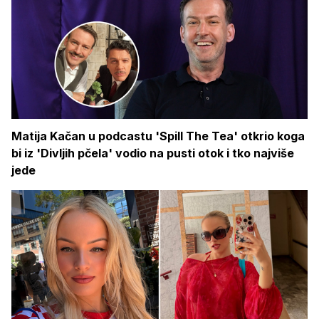
Matija Kačan u podcastu 'Spill The Tea' otkrio koga
bi iz 'Divljih pčela' vodio na pusti otok i tko najviše
jede