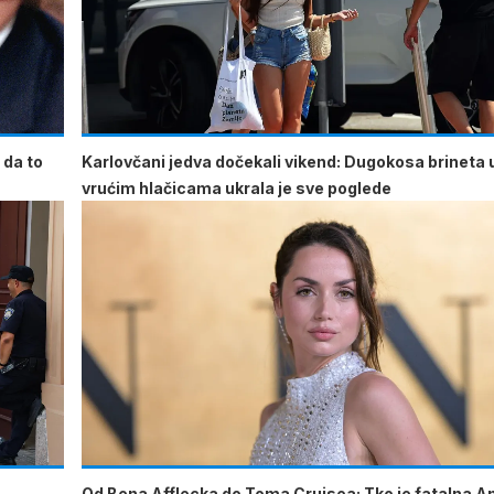
 da to
Karlovčani jedva dočekali vikend: Dugokosa brineta 
vrućim hlačicama ukrala je sve poglede
Od Bena Afflecka do Toma Cruisea: Tko je fatalna A