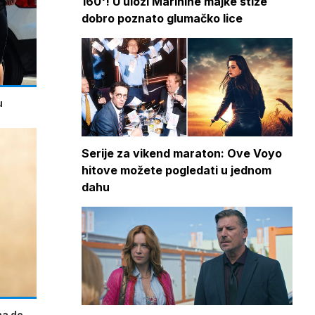
160'! U ulozi Marinine majke stiže
dobro poznato glumačko lice
u
Serije za vikend maraton: Ove Voyo
hitove možete pogledati u jednom
dahu
na de