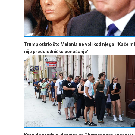
Trump otkrio što Melania ne voli kod njega: 'Kaže mi
nije predsjedničko ponašanje'
Krenula prodaja ulaznica za Thompsonov koncert u