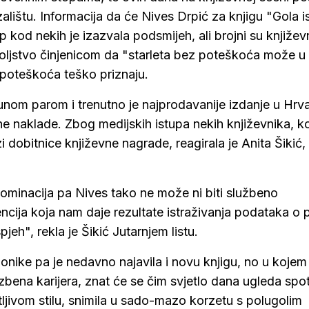
zalištu. Informacija da će Nives Drpić za knjigu "Gola i
p kod nekih je izazvala podsmijeh, ali brojni su književ
oljstvo činjenicom da "starleta bez poteškoća može u
z poteškoća teško priznaju.
punom parom i trenutno je najprodavanije izdanje u Hrva
dne naklade. Zbog medijskih istupa nekih književnika, ko
i dobitnice književne nagrade, reagirala je Anita Šikić,
nominacija pa Nives tako ne može ni biti službeno
cija koja nam daje rezultate istraživanja podataka o p
spjeh", rekla je Šikić Jutarnjem listu.
lonike pa je nedavno najavila i novu knjigu, no u kojem
azbena karijera, znat će se čim svjetlo dana ugleda spo
ljivom stilu, snimila u sado-mazo korzetu s polugolim