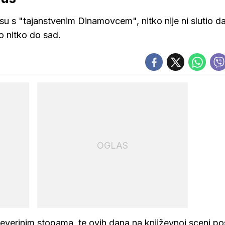
ksu s "tajanstvenim Dinamovcem", nitko nije ni slutio d
o nitko do sad.
OGLAS
verinim stopama, te ovih dana na književnoj sceni po