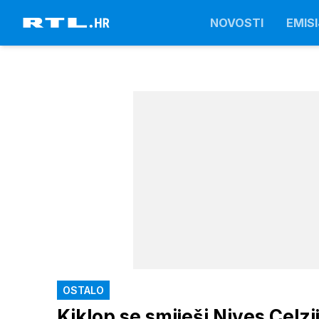
NOVOSTI
EMISI
OSTALO
Kiklop se smiješi Nives Celzi