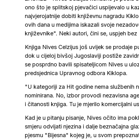
ono što je splitskoj pjevačici uspijevalo u ka
najvjerojatnije dobiti književnu nagradu Kiklo
ovih dana u medijima iskazali svoje nezadov
književnike". Neki autori, čini se, uspjeh be
Knjiga Nives Celzijus još uvijek se prodaje 
dok u cijeloj bivšoj Jugoslaviji postiže zavi
se posprdno bavili spisateljicom Nives u uloz
predsjednica Upravnog odbora Kiklopa.
"U kategoriji za Hit godine nema službenih 
nominirana. No, izbor provodi nezavisna agen
i čitanosti knjiga. Tu je mjerilo komercijalni u
Kad je u pitanju pisanje, Nives očito ima pok
smjeru odvijati njezina i dalje beznačajna gl
pjesmu "Bijesna" kojeg je, u svom prepoznat