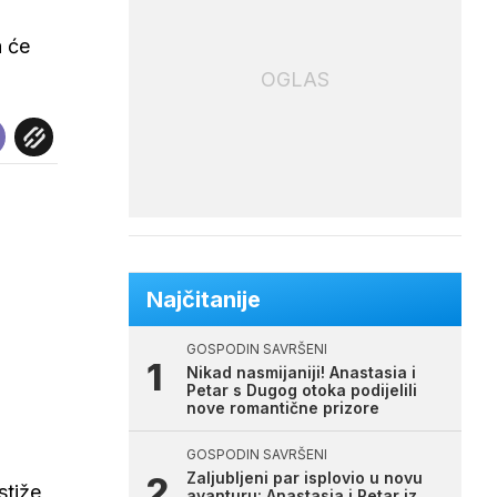
a će
OGLAS
Najčitanije
GOSPODIN SAVRŠENI
Nikad nasmijaniji! Anastasia i
Petar s Dugog otoka podijelili
nove romantične prizore
GOSPODIN SAVRŠENI
Zaljubljeni par isplovio u novu
stiže
avanturu: Anastasia i Petar iz