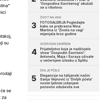
'Gospodina Savršenog' okušali
stina"
se u ribolovu
nici
ŽIVOT NA VAGI
FOTOGALERIJA Pogledajte
kako se prekrasna Nina
Martina iz 'Života na vagi'
mijenjala kroz godine
tskoj,
ji su
GOSPODIN SAVRŠENI
Prijateljstvo koje je nadživjelo
show 'Gospodin Savršeni':
Antonela, Maja i Soraya uživale
u večernjem izlasku u Splitu
DIVLJE PČELE
rodaji
Elegancija na talijanski način:
Sanja Vejnović iz 'Divljih pčela'
novim ljetnim izdanjem
ponovno oduševila sve
 će se
t za