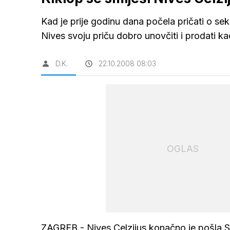
Kad je prije godinu dana počela pričati o se
Nives svoju priču dobro unovčiti i prodati ka
D.K.
22.10.2008 08:03
OGLAS
ZAGREB - Nives Celzijus konačno je pošla Se