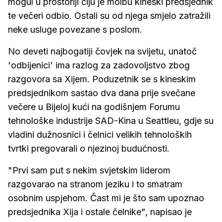
mogul u prostoriji čiju je molbu kineski predsjednik
te večeri odbio. Ostali su od njega smjelo zatražili
neke usluge povezane s poslom.
No deveti najbogatiji čovjek na svijetu, unatoč
'odbijenici' ima razlog za zadovoljstvo zbog
razgovora sa Xijem. Poduzetnik se s kineskim
predsjednikom sastao dva dana prije svečane
večere u Bijeloj kući na godišnjem Forumu
tehnološke industrije SAD-Kina u Seattleu, gdje su
vladini dužnosnici i čelnici velikih tehnoloških
tvrtki pregovarali o njezinoj budućnosti.
"Prvi sam put s nekim svjetskim liderom
razgovarao na stranom jeziku i to smatram
osobnim uspjehom. Čast mi je što sam upoznao
predsjednika Xija i ostale čelnike", napisao je