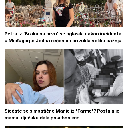
Petra iz 'Braka na prvu' se oglasila nakon incidenta
u Međugorju: Jedna rečenica privukla veliku pažnju
Sjećate se simpatične Manje iz 'Farme'? Postala je
mama, dječaku dala posebno ime