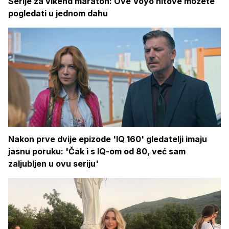
Serije za vikend maraton: Ove Voyo hitove možete
pogledati u jednom dahu
Nakon prve dvije epizode 'IQ 160' gledatelji imaju
jasnu poruku: 'Čak i s IQ-om od 80, već sam
zaljubljen u ovu seriju'