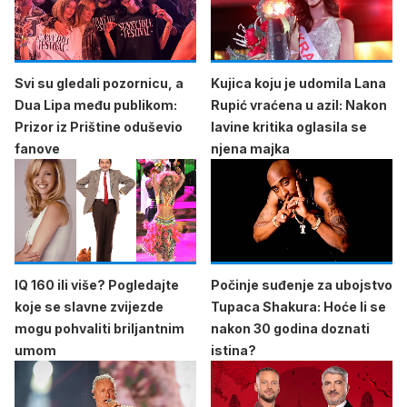
Svi su gledali pozornicu, a
Kujica koju je udomila Lana
Dua Lipa među publikom:
Rupić vraćena u azil: Nakon
Prizor iz Prištine oduševio
lavine kritika oglasila se
fanove
njena majka
IQ 160 ili više? Pogledajte
Počinje suđenje za ubojstvo
koje se slavne zvijezde
Tupaca Shakura: Hoće li se
mogu pohvaliti briljantnim
nakon 30 godina doznati
umom
istina?