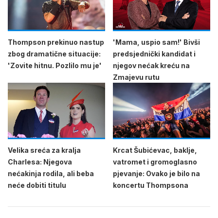
Thompson prekinuo nastup
'Mama, uspio sam!' Bivši
zbog dramatične situacije:
predsjednički kandidat i
'Zovite hitnu. Pozlilo mu je'
njegov nećak kreću na
Zmajevu rutu
Velika sreća za kralja
Krcat Šubićevac, baklje,
Charlesa: Njegova
vatromet i gromoglasno
nećakinja rodila, ali beba
pjevanje: Ovako je bilo na
neće dobiti titulu
koncertu Thompsona