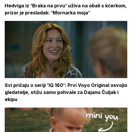
Hedviga iz 'Braka na prvu' uživa na obali s kćerkom,
prizor je presladak: 'Mornarka moja'
Svi pričaju o seriji 'IQ 160': Prvi Voyo Original osvojio
gledatelje, stižu samo pohvale za Dajanu Čuljak i
ekipu