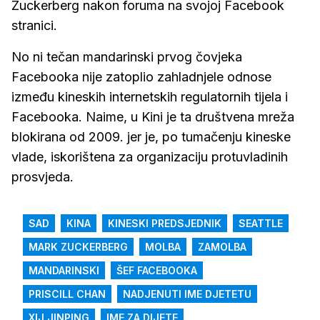
Zuckerberg nakon foruma na svojoj Facebook
stranici.
No ni tečan mandarinski prvog čovjeka
Facebooka nije zatoplio zahladnjele odnose
između kineskih internetskih regulatornih tijela i
Facebooka. Naime, u Kini je ta društvena mreža
blokirana od 2009. jer je, po tumačenju kineske
vlade, iskorištena za organizaciju protuvladinih
prosvjeda.
SAD
KINA
KINESKI PREDSJEDNIK
SEATTLE
MARK ZUCKERBERG
MOLBA
ZAMOLBA
MANDARINSKI
ŠEF FACEBOOKA
PRISCILL CHAN
NADJENUTI IME DJETETU
XIJ JINPING
IME ZA DIJETE