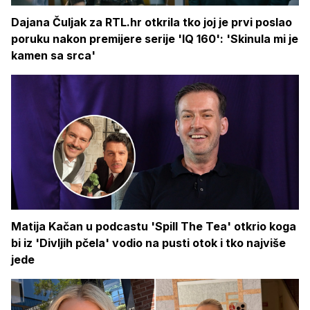
Dajana Čuljak za RTL.hr otkrila tko joj je prvi poslao
poruku nakon premijere serije 'IQ 160': 'Skinula mi je
kamen sa srca'
Matija Kačan u podcastu 'Spill The Tea' otkrio koga
bi iz 'Divljih pčela' vodio na pusti otok i tko najviše
jede