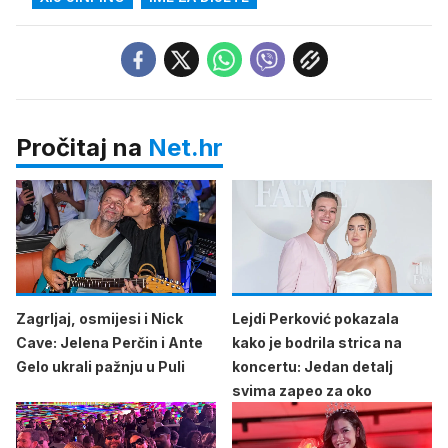
Pročitaj na
Net.hr
Zagrljaj, osmijesi i Nick
Lejdi Perković pokazala
Cave: Jelena Perčin i Ante
kako je bodrila strica na
Gelo ukrali pažnju u Puli
koncertu: Jedan detalj
svima zapeo za oko