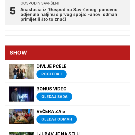
GOSPODIN SAVRŠENI
Anastasia iz 'Gospodina Savršenog' ponovno
odjenula haljinu s prvog spoja: Fanovi odmah
primijetili što to znači
SHOW
DIVLJE PČELE
POGLEDAJ
BONUS VIDEO
GLEDAJ SADA
VEČERA ZA 5
GLEDAJ ODMAH
LJUBAV JE NA SELU