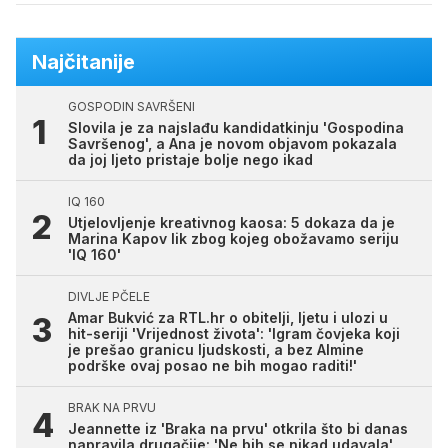
Najčitanije
GOSPODIN SAVRŠENI
Slovila je za najslađu kandidatkinju 'Gospodina
Savršenog', a Ana je novom objavom pokazala
da joj ljeto pristaje bolje nego ikad
IQ 160
Utjelovljenje kreativnog kaosa: 5 dokaza da je
Marina Kapov lik zbog kojeg obožavamo seriju
'IQ 160'
DIVLJE PČELE
Amar Bukvić za RTL.hr o obitelji, ljetu i ulozi u
hit-seriji 'Vrijednost života': 'Igram čovjeka koji
je prešao granicu ljudskosti, a bez Almine
podrške ovaj posao ne bih mogao raditi!'
BRAK NA PRVU
Jeannette iz 'Braka na prvu' otkrila što bi danas
napravila drugačije: 'Ne bih se nikad udavala'