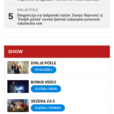
DIVLJE PČELE
Elegancija na talijanski način: Sanja Vejnović iz
'Divljih pčela' novim ljetnim izdanjem ponovno
oduševila sve
SHOW
DIVLJE PČELE
POGLEDAJ
BONUS VIDEO
GLEDAJ SADA
VEČERA ZA 5
GLEDAJ ODMAH