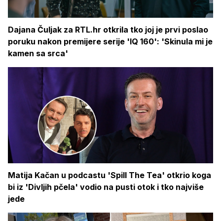
Dajana Čuljak za RTL.hr otkrila tko joj je prvi poslao
poruku nakon premijere serije 'IQ 160': 'Skinula mi je
kamen sa srca'
Matija Kačan u podcastu 'Spill The Tea' otkrio koga
bi iz 'Divljih pčela' vodio na pusti otok i tko najviše
jede