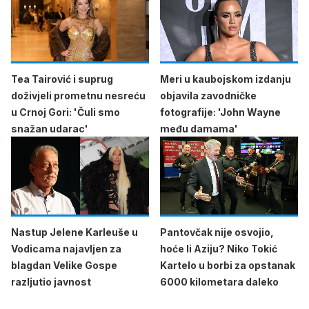
Tea Tairović i suprug
Meri u kaubojskom izdanju
doživjeli prometnu nesreću
objavila zavodničke
u Crnoj Gori: 'Čuli smo
fotografije: 'John Wayne
snažan udarac'
među damama'
Nastup Jelene Karleuše u
Pantovčak nije osvojio,
Vodicama najavljen za
hoće li Aziju? Niko Tokić
blagdan Velike Gospe
Kartelo u borbi za opstanak
razljutio javnost
6000 kilometara daleko