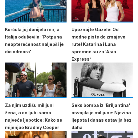
Korčula joj donijela mir, a
Upoznajte Gazele: Od
Italija oduševila: 'Potpuna
modne piste do zmajeve
neopterećenost naljepši je
rute! Katarina i Luna
dio odmora'
spremne su za ‘Asia
Express’
Za njim uzdišu milijuni
Seks bomba iz 'Briljantina'
žena, a on ljubi samo
osvojila je milijune: Njezina
najveće ljepotice: Kako se
ljepota i danas ostavlja bez
mijenjao Bradley Cooper
daha