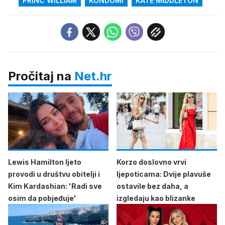
PRINC WILLIAM
KONDOMI
KATE MIDDLETON
Pročitaj na
Net.hr
Lewis Hamilton ljeto
Korzo doslovno vrvi
provodi u društvu obitelji i
ljepoticama: Dvije plavuše
Kim Kardashian: 'Radi sve
ostavile bez daha, a
osim da pobjeđuje'
izgledaju kao blizanke