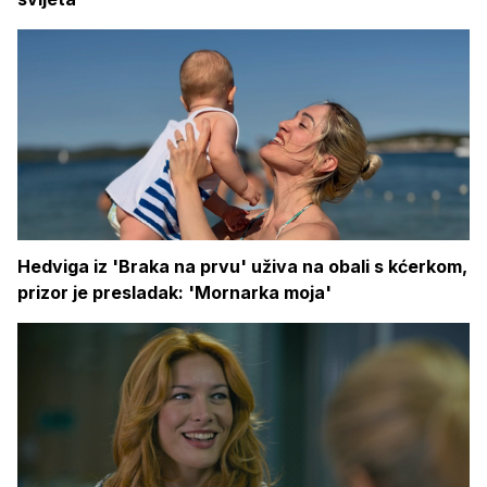
Hedviga iz 'Braka na prvu' uživa na obali s kćerkom,
prizor je presladak: 'Mornarka moja'