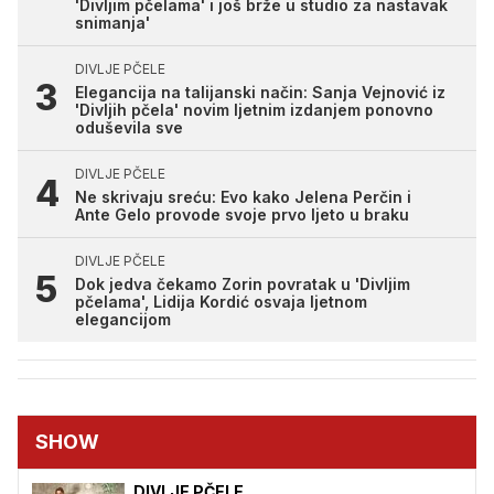
'Divljim pčelama' i još brže u studio za nastavak
snimanja'
DIVLJE PČELE
Elegancija na talijanski način: Sanja Vejnović iz
'Divljih pčela' novim ljetnim izdanjem ponovno
oduševila sve
DIVLJE PČELE
Ne skrivaju sreću: Evo kako Jelena Perčin i
Ante Gelo provode svoje prvo ljeto u braku
DIVLJE PČELE
Dok jedva čekamo Zorin povratak u 'Divljim
pčelama', Lidija Kordić osvaja ljetnom
elegancijom
SHOW
DIVLJE PČELE