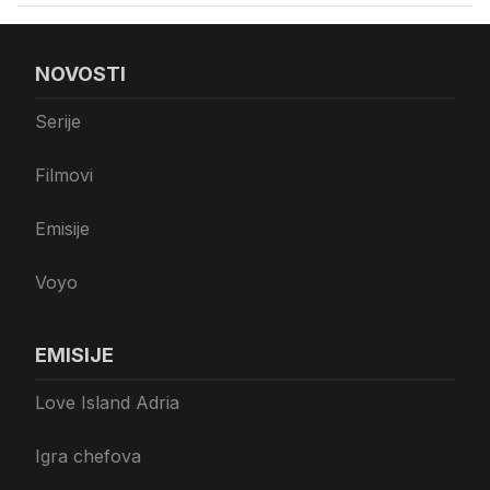
NOVOSTI
Serije
Filmovi
Emisije
Voyo
EMISIJE
Love Island Adria
Igra chefova