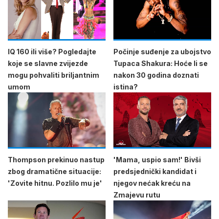
IQ 160 ili više? Pogledajte
Počinje suđenje za ubojstvo
koje se slavne zvijezde
Tupaca Shakura: Hoće li se
mogu pohvaliti briljantnim
nakon 30 godina doznati
umom
istina?
Thompson prekinuo nastup
'Mama, uspio sam!' Bivši
zbog dramatične situacije:
predsjednički kandidat i
'Zovite hitnu. Pozlilo mu je'
njegov nećak kreću na
Zmajevu rutu