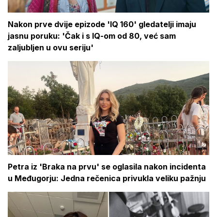
Nakon prve dvije epizode 'IQ 160' gledatelji imaju
jasnu poruku: 'Čak i s IQ-om od 80, već sam
zaljubljen u ovu seriju'
Petra iz 'Braka na prvu' se oglasila nakon incidenta
u Međugorju: Jedna rečenica privukla veliku pažnju