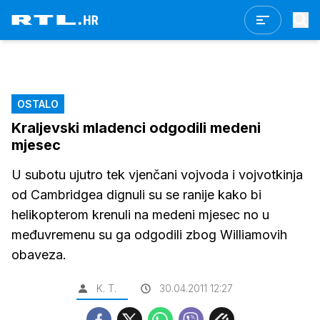
OSTALO
Kraljevski mladenci odgodili medeni
mjesec
U subotu ujutro tek vjenčani vojvoda i vojvotkinja
od Cambridgea dignuli su se ranije kako bi
helikopterom krenuli na medeni mjesec no u
međuvremenu su ga odgodili zbog Williamovih
obaveza.
K. T.
30.04.2011 12:27