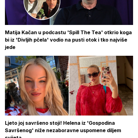
Matija Kačan u podcastu 'Spill The Tea' otkrio koga
bi iz 'Divljih pčela' vodio na pusti otok i tko najviše
jede
Ljeto joj savršeno stoji! Helena iz 'Gospodina
Savršenog' niže nezaboravne uspomene diljem
svijeta