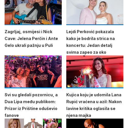
Zagrljaj, osmijesi i Nick
Lejdi Perković pokazala
Cave: Jelena Perčin i Ante
kako je bodrila strica na
Gelo ukrali pažnju u Puli
koncertu: Jedan detalj
svima zapeo za oko
Svi su gledali pozornicu, a
Kujica koju je udomila Lana
Dua Lipa među publikom:
Rupić vraćena u azil: Nakon
Prizor iz Prištine oduševio
lavine kritika oglasila se
fanove
njena majka