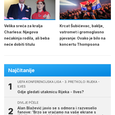
Velika sreća za kralja
Krcat Šubićevac, baklje,
Charlesa: Njegova
vatromet i gromoglasno
nećakinja rodila, ali beba
pjevanje: Ovako je bilo na
neće dobiti titulu
koncertu Thompsona
Najčitanije
UEFA KONFERENCIJSKA LIGA - 3. PRETKOLO: RIJEKA -
ILVES
Gdje gledati utakmicu Rijeka - Ilves?
DIVLJE PČELE
Alan Blažević javio se s odmora i razveselio
fanove: 'Brzo se vraćamo na vaše ekrane s