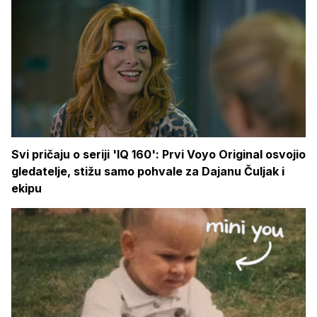
Svi pričaju o seriji 'IQ 160': Prvi Voyo Original osvojio
gledatelje, stižu samo pohvale za Dajanu Čuljak i
ekipu