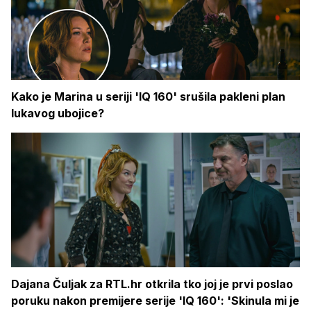
Kako je Marina u seriji 'IQ 160' srušila pakleni plan
lukavog ubojice?
Dajana Čuljak za RTL.hr otkrila tko joj je prvi poslao
poruku nakon premijere serije 'IQ 160': 'Skinula mi je