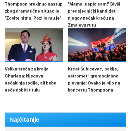
Thompson prekinuo nastup
'Mama, uspio sam!' Bivši
zbog dramatične situacije:
predsjednički kandidat i
'Zovite hitnu. Pozlilo mu je'
njegov nećak kreću na
Zmajevu rutu
Velika sreća za kralja
Krcat Šubićevac, baklje,
Charlesa: Njegova
vatromet i gromoglasno
nećakinja rodila, ali beba
pjevanje: Ovako je bilo na
neće dobiti titulu
koncertu Thompsona
Najčitanije