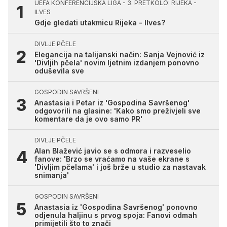
UEFA KONFERENCIJSKA LIGA - 3. PRETKOLO: RIJEKA -
ILVES
Gdje gledati utakmicu Rijeka - Ilves?
DIVLJE PČELE
Elegancija na talijanski način: Sanja Vejnović iz
'Divljih pčela' novim ljetnim izdanjem ponovno
oduševila sve
GOSPODIN SAVRŠENI
Anastasia i Petar iz 'Gospodina Savršenog'
odgovorili na glasine: 'Kako smo preživjeli sve
komentare da je ovo samo PR'
DIVLJE PČELE
Alan Blažević javio se s odmora i razveselio
fanove: 'Brzo se vraćamo na vaše ekrane s
'Divljim pčelama' i još brže u studio za nastavak
snimanja'
GOSPODIN SAVRŠENI
Anastasia iz 'Gospodina Savršenog' ponovno
odjenula haljinu s prvog spoja: Fanovi odmah
primijetili što to znači