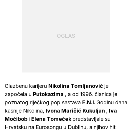
OGLAS
Glazbenu karijeru
Nikolina Tomljanović
je
započela u
Putokazima
, a od 1996. članica je
poznatog riječkog pop sastava
E.N.I.
Godinu dana
kasnije Nikolina,
Ivona Maričić Kukuljan
,
Iva
Močibob
i
Elena Tomeček
predstavljale su
Hrvatsku na Eurosongu u Dublinu, a njihov hit