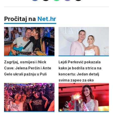
Pročitaj na
Net.hr
Zagrljaj, osmijesi i Nick
Lejdi Perković pokazala
Cave: Jelena Perčin i Ante
kako je bodrila strica na
Gelo ukrali pažnju u Puli
koncertu: Jedan detalj
svima zapeo za oko