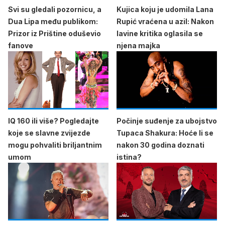
Svi su gledali pozornicu, a
Kujica koju je udomila Lana
Dua Lipa među publikom:
Rupić vraćena u azil: Nakon
Prizor iz Prištine oduševio
lavine kritika oglasila se
fanove
njena majka
IQ 160 ili više? Pogledajte
Počinje suđenje za ubojstvo
koje se slavne zvijezde
Tupaca Shakura: Hoće li se
mogu pohvaliti briljantnim
nakon 30 godina doznati
umom
istina?