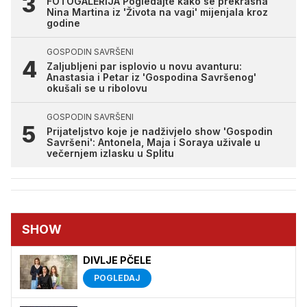
FOTOGALERIJA Pogledajte kako se prekrasna
Nina Martina iz 'Života na vagi' mijenjala kroz
godine
GOSPODIN SAVRŠENI
Zaljubljeni par isplovio u novu avanturu:
Anastasia i Petar iz 'Gospodina Savršenog'
okušali se u ribolovu
GOSPODIN SAVRŠENI
Prijateljstvo koje je nadživjelo show 'Gospodin
Savršeni': Antonela, Maja i Soraya uživale u
večernjem izlasku u Splitu
SHOW
DIVLJE PČELE
POGLEDAJ