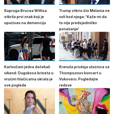
Supruga Brucea Willisa
Trump otkrio što Melania ne
otkrila prvi znak koji je
voli kod njega: 'Kaže mi da
upućivao na demenciju
to nije predsjedničko
ponašanje'
Karlovčani jedva dočekali
Krenula prodaja ulaznica za
vikend: Dugokosa brineta u
Thompsonov koncert u
vrućim hlačicama ukrala je
Vukovaru: Pogledajte
sve poglede
redove