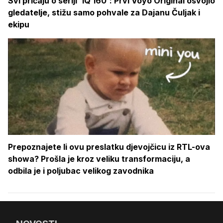
Svi pričaju o seriji 'IQ 160': Prvi Voyo Original osvojio
gledatelje, stižu samo pohvale za Dajanu Čuljak i
ekipu
Prepoznajete li ovu preslatku djevojčicu iz RTL-ova
showa? Prošla je kroz veliku transformaciju, a
odbila je i poljubac velikog zavodnika