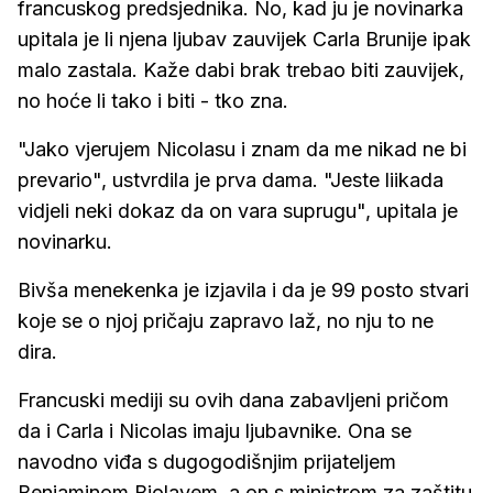
francuskog predsjednika. No, kad ju je novinarka
upitala je li njena ljubav zauvijek Carla Brunije ipak
malo zastala. Kaže dabi brak trebao biti zauvijek,
no hoće li tako i biti - tko zna.
"Jako vjerujem Nicolasu i znam da me nikad ne bi
prevario", ustvrdila je prva dama. "Jeste liikada
vidjeli neki dokaz da on vara suprugu", upitala je
novinarku.
Bivša menekenka je izjavila i da je 99 posto stvari
koje se o njoj pričaju zapravo laž, no nju to ne
dira.
Francuski mediji su ovih dana zabavljeni pričom
da i Carla i Nicolas imaju ljubavnike. Ona se
navodno viđa s dugogodišnjim prijateljem
Benjaminom Biolayem, a on s ministrom za zaštitu