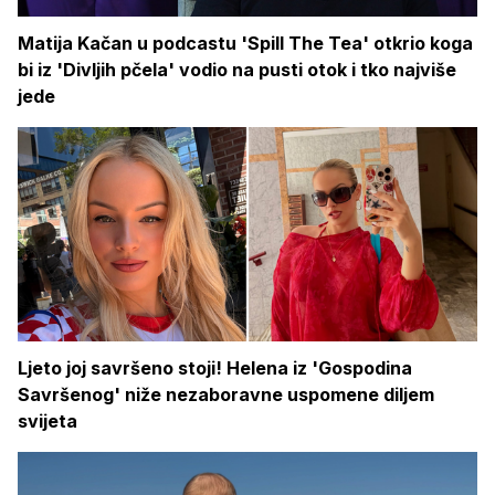
Matija Kačan u podcastu 'Spill The Tea' otkrio koga
bi iz 'Divljih pčela' vodio na pusti otok i tko najviše
jede
Ljeto joj savršeno stoji! Helena iz 'Gospodina
Savršenog' niže nezaboravne uspomene diljem
svijeta