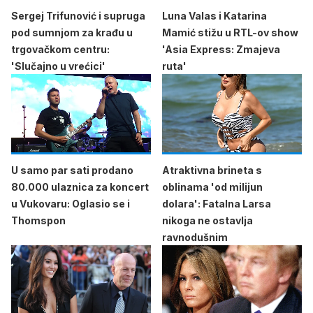
Sergej Trifunović i supruga
Luna Valas i Katarina
pod sumnjom za krađu u
Mamić stižu u RTL-ov show
trgovačkom centru:
'Asia Express: Zmajeva
'Slučajno u vrećici'
ruta'
U samo par sati prodano
Atraktivna brineta s
80.000 ulaznica za koncert
oblinama 'od milijun
u Vukovaru: Oglasio se i
dolara': Fatalna Larsa
Thomspon
nikoga ne ostavlja
ravnodušnim