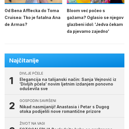
Od Bena Afflecka do Toma
Bloom već počeo s
Cruisea: Tko je fatalna Ana
gažama? Oglasio se njegov
de Armas?
glazbeni idol: 'Jedva čekam
da pjevamo zajedno'
Najčitanije
DIVLJE PČELE
Elegancija na talijanski način: Sanja Vejnović iz
'Divljih pčela' novim ljetnim izdanjem ponovno
oduševila sve
GOSPODIN SAVRŠENI
Nikad nasmijaniji! Anastasia i Petar s Dugog
otoka podijelili nove romantične prizore
ŽIVOT NA VAGI