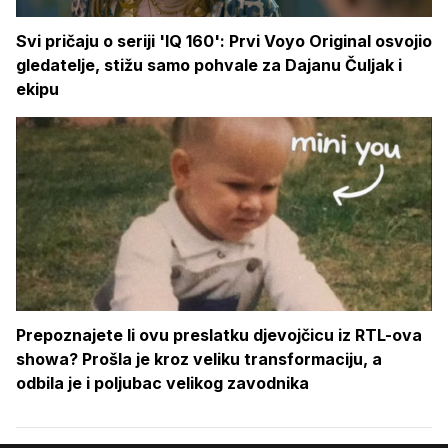
Svi pričaju o seriji 'IQ 160': Prvi Voyo Original osvojio
gledatelje, stižu samo pohvale za Dajanu Čuljak i
ekipu
Prepoznajete li ovu preslatku djevojčicu iz RTL-ova
showa? Prošla je kroz veliku transformaciju, a
odbila je i poljubac velikog zavodnika