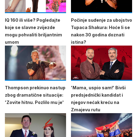
IQ 160 ili više? Pogledajte
Počinje suđenje za ubojstvo
koje se slavne zvijezde
Tupaca Shakura: Hoće li se
mogu pohvaliti briljantnim
nakon 30 godina doznati
umom
istina?
Thompson prekinuo nastup
'Mama, uspio sam!' Bivši
zbog dramatične situacije:
predsjednički kandidat i
'Zovite hitnu. Pozlilo mu je'
njegov nećak kreću na
Zmajevu rutu