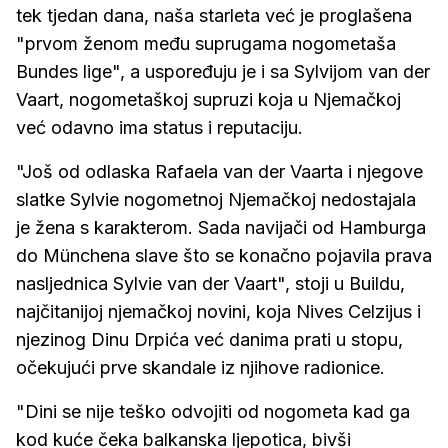
tek tjedan dana, naša starleta već je proglašena
"prvom ženom među suprugama nogometaša
Bundes lige", a uspoređuju je i sa Sylvijom van der
Vaart, nogometaškoj supruzi koja u Njemačkoj
već odavno ima status i reputaciju.
"Još od odlaska Rafaela van der Vaarta i njegove
slatke Sylvie nogometnoj Njemačkoj nedostajala
je žena s karakterom. Sada navijači od Hamburga
do Münchena slave što se konačno pojavila prava
nasljednica Sylvie van der Vaart", stoji u Buildu,
najčitanijoj njemačkoj novini, koja Nives Celzijus i
njezinog Dinu Drpića već danima prati u stopu,
očekujući prve skandale iz njihove radionice.
"Dini se nije teško odvojiti od nogometa kad ga
kod kuće čeka balkanska ljepotica, bivši