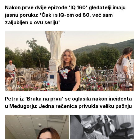
Nakon prve dvije epizode 'IQ 160' gledatelji imaju
jasnu poruku: 'Čak i s IQ-om od 80, već sam
zaljubljen u ovu seriju'
Petra iz 'Braka na prvu' se oglasila nakon incidenta
u Međugorju: Jedna rečenica privukla veliku pažnju