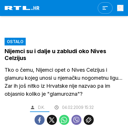
OSTALO
Nijemci su i dalje u zabludi oko Nives
Celzijus
Tko o čemu, Nijemci opet o Nives Celzijus i
glamuru kojeg unosi u njemačku nogometnu ligu...
Zar ih još nitko iz Hrvatske nije nazvao pa im
objasnio koliko je "glamurozna"?
D.K.
04.02.2009 15:32