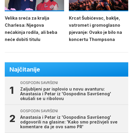
Velika sreća za kralja
Krcat Šubićevac, baklje,
Charlesa: Njegova
vatromet i gromoglasno
nećakinja rodila, ali beba
pjevanje: Ovako je bilo na
neće dobiti titulu
koncertu Thompsona
Najčitanije
GOSPODIN SAVRŠENI
Zaljubljeni par isplovio u novu avanturu:
Anastasia i Petar iz 'Gospodina Savršenog'
okušali se u ribolovu
GOSPODIN SAVRŠENI
Anastasia i Petar iz 'Gospodina Savršenog'
odgovorili na glasine: 'Kako smo preživjeli sve
komentare da je ovo samo PR'