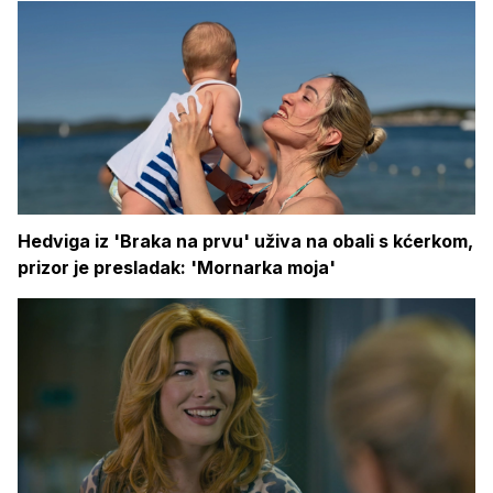
Hedviga iz 'Braka na prvu' uživa na obali s kćerkom,
prizor je presladak: 'Mornarka moja'