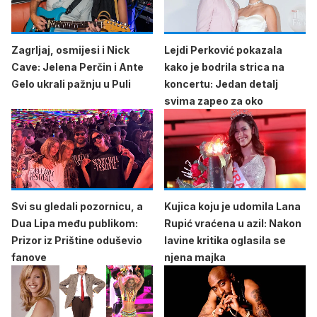
Zagrljaj, osmijesi i Nick
Lejdi Perković pokazala
Cave: Jelena Perčin i Ante
kako je bodrila strica na
Gelo ukrali pažnju u Puli
koncertu: Jedan detalj
svima zapeo za oko
Svi su gledali pozornicu, a
Kujica koju je udomila Lana
Dua Lipa među publikom:
Rupić vraćena u azil: Nakon
Prizor iz Prištine oduševio
lavine kritika oglasila se
fanove
njena majka