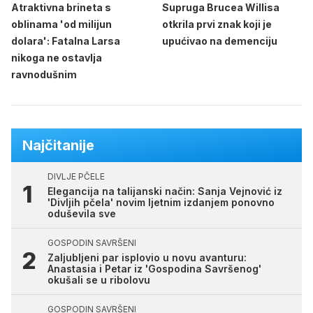
Atraktivna brineta s
Supruga Brucea Willisa
oblinama 'od milijun
otkrila prvi znak koji je
dolara': Fatalna Larsa
upućivao na demenciju
nikoga ne ostavlja
ravnodušnim
Najčitanije
DIVLJE PČELE
Elegancija na talijanski način: Sanja Vejnović iz
'Divljih pčela' novim ljetnim izdanjem ponovno
oduševila sve
GOSPODIN SAVRŠENI
Zaljubljeni par isplovio u novu avanturu:
Anastasia i Petar iz 'Gospodina Savršenog'
okušali se u ribolovu
GOSPODIN SAVRŠENI