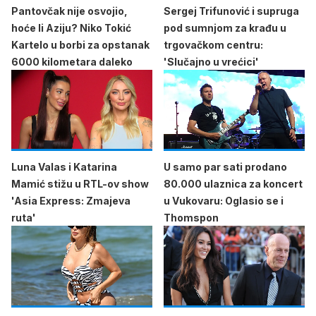
Pantovčak nije osvojio,
Sergej Trifunović i supruga
hoće li Aziju? Niko Tokić
pod sumnjom za krađu u
Kartelo u borbi za opstanak
trgovačkom centru:
6000 kilometara daleko
'Slučajno u vrećici'
Luna Valas i Katarina
U samo par sati prodano
Mamić stižu u RTL-ov show
80.000 ulaznica za koncert
'Asia Express: Zmajeva
u Vukovaru: Oglasio se i
ruta'
Thomspon