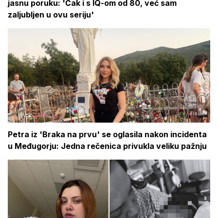
jasnu poruku: 'Čak i s IQ-om od 80, već sam
zaljubljen u ovu seriju'
Petra iz 'Braka na prvu' se oglasila nakon incidenta
u Međugorju: Jedna rečenica privukla veliku pažnju