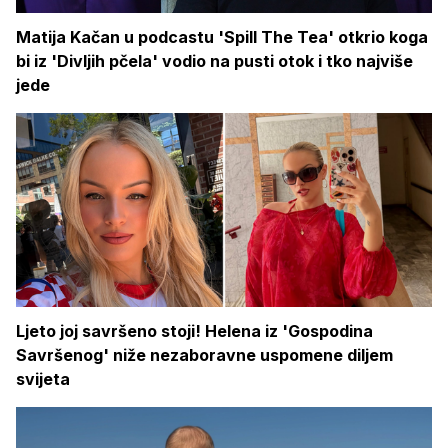
Matija Kačan u podcastu 'Spill The Tea' otkrio koga
bi iz 'Divljih pčela' vodio na pusti otok i tko najviše
jede
Ljeto joj savršeno stoji! Helena iz 'Gospodina
Savršenog' niže nezaboravne uspomene diljem
svijeta