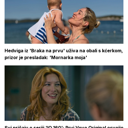
Hedviga iz 'Braka na prvu' uživa na obali s kćerkom,
prizor je presladak: 'Mornarka moja'
Svi pričaju o seriji 'IQ 160': Prvi Voyo Original osvojio