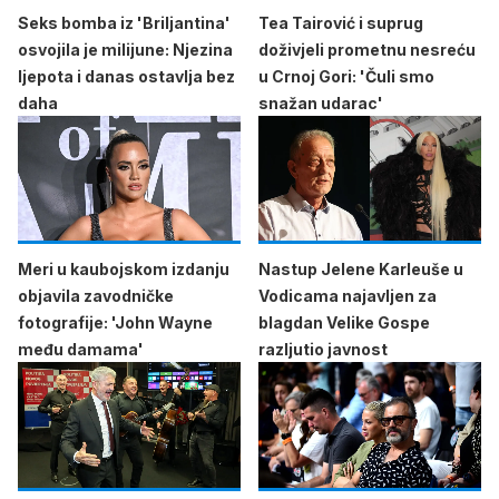
Seks bomba iz 'Briljantina'
Tea Tairović i suprug
osvojila je milijune: Njezina
doživjeli prometnu nesreću
ljepota i danas ostavlja bez
u Crnoj Gori: 'Čuli smo
daha
snažan udarac'
Meri u kaubojskom izdanju
Nastup Jelene Karleuše u
objavila zavodničke
Vodicama najavljen za
fotografije: 'John Wayne
blagdan Velike Gospe
među damama'
razljutio javnost