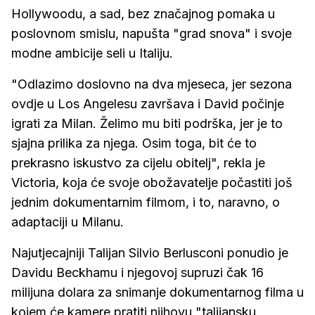
Hollywoodu, a sad, bez značajnog pomaka u
poslovnom smislu, napušta "grad snova" i svoje
modne ambicije seli u Italiju.
"Odlazimo doslovno na dva mjeseca, jer sezona
ovdje u Los Angelesu završava i David počinje
igrati za Milan. Želimo mu biti podrška, jer je to
sjajna prilika za njega. Osim toga, bit će to
prekrasno iskustvo za cijelu obitelj", rekla je
Victoria, koja će svoje obožavatelje počastiti još
jednim dokumentarnim filmom, i to, naravno, o
adaptaciji u Milanu.
Najutjecajniji Talijan Silvio Berlusconi ponudio je
Davidu Beckhamu i njegovoj supruzi čak 16
milijuna dolara za snimanje dokumentarnog filma u
kojem će kamere pratiti njihovu "talijansku