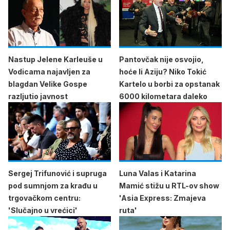
Nastup Jelene Karleuše u
Pantovčak nije osvojio,
Vodicama najavljen za
hoće li Aziju? Niko Tokić
blagdan Velike Gospe
Kartelo u borbi za opstanak
razljutio javnost
6000 kilometara daleko
Sergej Trifunović i supruga
Luna Valas i Katarina
pod sumnjom za krađu u
Mamić stižu u RTL-ov show
trgovačkom centru:
'Asia Express: Zmajeva
'Slučajno u vrećici'
ruta'