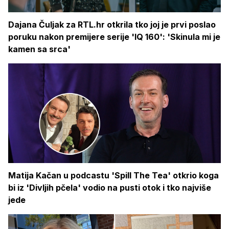
Dajana Čuljak za RTL.hr otkrila tko joj je prvi poslao
poruku nakon premijere serije 'IQ 160': 'Skinula mi je
kamen sa srca'
Matija Kačan u podcastu 'Spill The Tea' otkrio koga
bi iz 'Divljih pčela' vodio na pusti otok i tko najviše
jede