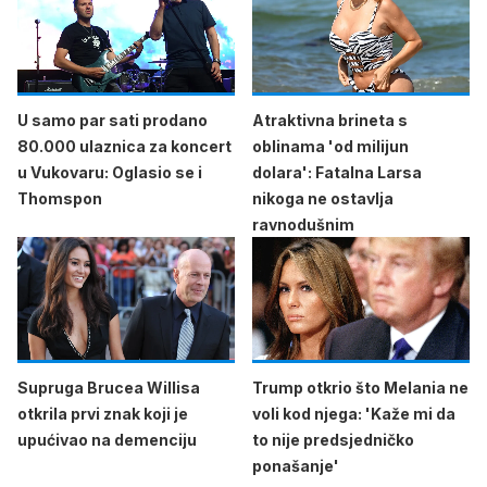
U samo par sati prodano
Atraktivna brineta s
80.000 ulaznica za koncert
oblinama 'od milijun
u Vukovaru: Oglasio se i
dolara': Fatalna Larsa
Thomspon
nikoga ne ostavlja
ravnodušnim
Supruga Brucea Willisa
Trump otkrio što Melania ne
otkrila prvi znak koji je
voli kod njega: 'Kaže mi da
upućivao na demenciju
to nije predsjedničko
ponašanje'