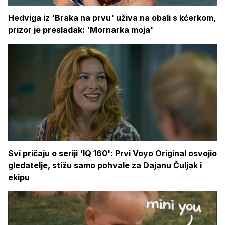
Hedviga iz 'Braka na prvu' uživa na obali s kćerkom,
prizor je presladak: 'Mornarka moja'
Svi pričaju o seriji 'IQ 160': Prvi Voyo Original osvojio
gledatelje, stižu samo pohvale za Dajanu Čuljak i
ekipu