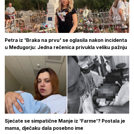
Petra iz 'Braka na prvu' se oglasila nakon incidenta
u Međugorju: Jedna rečenica privukla veliku pažnju
Sjećate se simpatične Manje iz 'Farme'? Postala je
mama, dječaku dala posebno ime